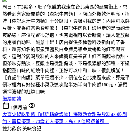
周日下午3點多，肚子很餓的我走在台北東區的延吉街上，忽
然看到有家新開幕的【森記牛肉麵】，店面外觀乾淨明亮，招
牌【森記原汁牛肉麵】十分顯眼，最吸引我的是：內用可以鮮
豆漿、麥香紅茶免費暢飲！【森記牛肉麵】環境走的是簡約清
爽路線，座位配置很舒適，也有電視可以看新聞，讓人能放鬆
的用餐自助吧，誠意十足！店內提供多種醬料及新鮮的辛香
料，還有知名的東泉辣醬及白免牌烏醋免費暢飲的紅茶與豆
漿，這對於愛喝飲料的人來說簡直是福音！紅茶喝起來微甜，
但茶味有點淡，豆漿也是微甜偏淡，不是很濃郁的那種，不過
搭配重口味的紅燒牛肉麵，正好可以中和口味，很能解膩！
【森記牛肉麵】菜單種類不少，價位在台北東區來說，算是平
價冰櫃內有好幾種小菜我這次點半筋半肉牛肉麵160元，湯頭
選擇濃郁的紅燒口味
繼續閱讀
1個月前
大直火鍋吃到飽【誠鮮精緻鍋物】海陸熟食甜點飲料439吃到
飽，壽星優惠、70歲老人優惠，高 CP 值聚餐首選！
雙北飲食
美味食記