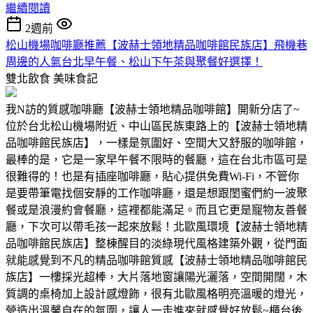
繼續閱讀
2週前
松山機場咖啡廳推薦【波赫士領地精品咖啡館民族店】飛機巷
周邊的人氣台北早午餐、松山下午茶與聚餐好選擇！
雙北飲食
美味食記
我N訪的質感咖啡廳【波赫士領地精品咖啡館】開新分店了~
位於台北松山機場附近、中山區民族東路上的【波赫士領地精
品咖啡館民族店】，一樣是氛圍好、空間大又舒服的咖啡館，
最棒的是，它是一家早午餐不限時的餐廳，這在台北市區可是
很難得的！也是有插座咖啡廳，貼心提供免費Wi-Fi，不管你
是要帶筆電找個安靜的工作咖啡廳，還是想跟閨蜜們約一波聚
餐或是浪漫約會餐廳，這裡都能滿足。而且它更是寵物友善餐
廳，下次可以帶毛孩一起來放鬆！北歐風環境【波赫士領地精
品咖啡館民族店】整棟醒目的淡綠現代風格建築外觀，從門面
就能感覺到不凡的精品咖啡館質感【波赫士領地精品咖啡館民
族店】一樓採光超棒，大片落地窗讓陽光灑落，空間開闊，木
質調的桌椅加上設計感燈飾，很有北歐風格明亮溫暖的燈光，
營造出溫馨自在的氛圍，讓人一走進來就感覺好放鬆~櫃台後