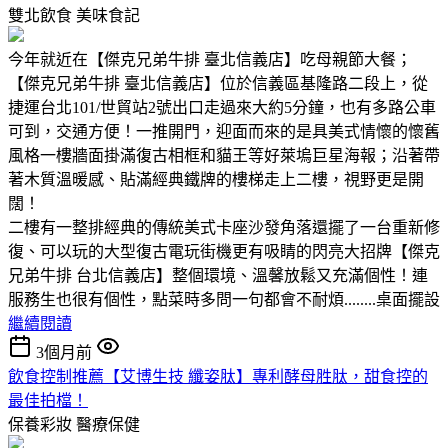
雙北飲食
美味食記
今年就近在【傑克兄弟牛排 臺北信義店】吃母親節大餐；
【傑克兄弟牛排 臺北信義店】位於信義區基隆路二段上，從
捷運台北101/世貿站2號出口走過來大約5分鐘，也有多路公車
可到，交通方便！一推開門，迎面而來的是具美式情懷的懷舊
風格一樓牆面掛滿復古相框和貓王等好萊塢巨星海報；沿著帶
著木質溫暖感、貼滿經典鐵牌的樓梯走上二樓，視野更是開
闊！
二樓有一整排經典的傳統美式卡座沙發角落還擺了一台重新修
復、可以玩的大型復古電玩街機更有吸睛的閃亮大招牌【傑克
兄弟牛排 台北信義店】整個環境、溫馨放鬆又充滿個性！連
服務生也很有個性，點菜時多問一句都會不耐煩........桌面擺設
繼續閱讀
3個月前
飲食控制推薦【艾博生技 纖姿肽】專利酵母胜肽，甜食控的
最佳拍檔！
保養彩妝
醫療保健