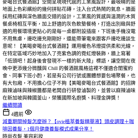
麥喝台式餐酒館】空間呈現現代感的工業風設計，最吸睛的是
地面上色彩繽紛的幾何拼貼花磚，注入台式熱鬧的氣息。牆面
採用紅磚與深色牆面交錯的設計，工業風的質感與溫潤的木質
餐桌椅相互平衡，加上舒適的灰色軟墊餐椅，打造出別緻與舒
適的用餐環境更貼心的是每一桌都附設插座，下班後手機沒電
不用焦慮，邊吃邊充剛剛好，還能帶筆電來跟客戶邊吃邊談生
意呢！【美喝麥喝台式餐酒館】運用暖色吊燈提供柔和光線，
在特定區域巧妙地加入了亮紫色調的霓虹燈裝飾，牆上寫著
「低頭吧！起身後會發現不一樣的新大陸」標語，讓空間在夜
晚中更添幾分微醺與 Chill 的餐酒館風格這裡不僅適合閨蜜約
會、同事下班小酌，若是有公司行號或團體想要包場聚餐，也
有大包廂，不用擔心位子不夠【美喝麥喝台式餐酒館】的招牌
麻辣滷味與辣椒醬都是老闆自行研發滷製的，並曾以麻辣滷味
在新加坡與韓國釜山，榮獲國際名廚獎、料理金牌獎！
繼續閱讀
4週前
減重期間掉髮怎麼辦？【ovie植萃養髮精華液】頭皮調理＋咖
啡因養髮，1個月健康養髮模式成果分享！
時尚衣髮
美容彩妝