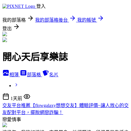
登入
我的部落格
我的部落格後台
我的帳號
登出
開心天后享樂誌
相簿
部落格
名片
1天前
交友平台推薦【flowgalaxy想想交友】體驗評價~讓人放心的交
友配對平台，擺脫網戀詐騙！
戀愛情事