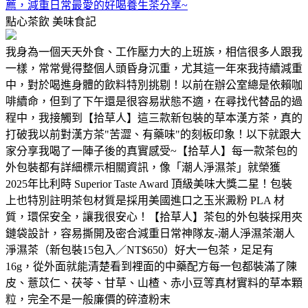
薦，減重日常最愛的好喝養生茶分享~
點心茶飲
美味食記
我身為一個天天外食、工作壓力大的上班族，相信很多人跟我
一樣，常常覺得整個人頭昏身沉重，尤其這一年來我持續減重
中，對於喝進身體的飲料特別挑剔！以前在辦公室總是依賴咖
啡續命，但到了下午還是很容易狀態不適，在尋找代替品的過
程中，我接觸到【拾草人】這三款新包裝的草本漢方茶，真的
打破我以前對漢方茶"苦澀、有藥味"的刻板印象！以下就跟大
家分享我喝了一陣子後的真實感受~【拾草人】每一款茶包的
外包裝都有詳細標示相關資訊，像「潮人淨濕茶」就榮獲
2025年比利時 Superior Taste Award 頂級美味大獎二星！包裝
上也特別註明茶包材質是採用美國進口之玉米澱粉 PLA 材
質，環保安全，讓我很安心！【拾草人】茶包的外包裝採用夾
鏈袋設計，容易撕開及密合減重日常神隊友-潮人淨濕茶潮人
淨濕茶（新包裝15包入／NT$650）好大一包茶，足足有
16g，從外面就能清楚看到裡面的中藥配方每一包都裝滿了陳
皮、薏苡仁、茯苓、甘草、山楂、赤小豆等真材實料的草本顆
粒，完全不是一般廉價的碎渣粉末