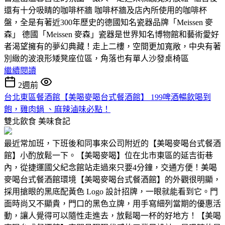
還有十分吸睛的咖啡杯牆 咖啡杯牆及店內所使用的咖啡杯
盤，全是有著近300年歷史的德國知名瓷器品牌「Meissen 麥
森」 德國「Meissen 麥森」瓷器是世界知名博物館和藝術愛好
者渴望擁有的夢幻典藏！走上二樓，空間更加寬敞，中央有著
別緻的波浪形矮凳座位區，角落也有單人沙發桌椅區
繼續閱讀
2週前
台北東區餐酒館【美喝麥喝台式餐酒館】 199啤酒暢飲喝到
飽，雞肉鍋 、麻辣滷味必點！
雙北飲食
美味食記
最近常加班，下班後和同事來公司附近的【美喝麥喝台式餐酒
館】小酌放鬆一下。【美喝麥喝】位在北市東區的延吉街巷
內，從捷運國父紀念館站走過來只要4分鐘，交通方便！美喝
麥喝台式餐酒館環境【美喝麥喝台式餐酒館】的外觀很明顯，
採用搶眼的黑底配黃色 Logo 設計招牌，一眼就能看到它。門
面時尚又不顯貴，門口的黑色立牌，用手寫細列當期的優惠活
動，讓人覺得可以隨性走進去，放鬆喝一杯的好地方！【美喝