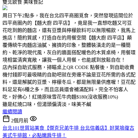
雙北飲食
美味食記
周日下午2點多，我在台北四平商圈覓食，突然發現這間位於
四平商圈內的【麵大廚 四平店】，竟是我一直想吃麵又可豆
花吃到飽的麵店，還有豆漿與檸檬飲料可以無限暢飲，我馬上
進店！簡約質感，打造自在的用餐空間【麵大廚 四平店】顛
覆傳統牛肉麵店油膩、擁擠的印象，整體裝潢走的是一種簡
約、乾淨的現代風，灰白的牆面搭配暖色的木質桌椅，用餐環
境相當清爽寬敞，讓我一個人用餐，也能感到放鬆自在！
店內採自助式服務，掃瞄桌上QR CODE 點餐後，到自助收費
機付錢即可最吸睛的自助吧就在旁邊不論是豆花所需的各式配
料，還是解膩的豆漿、檸檬冬瓜，都是無限量供應喔！豆花配
料足足有6種之多，而且店員還會補滿配料，完全不怕客人
吃，好佛心！紅燒原味雪花牛肉麵$180(沒收服務10%)
雖是紅燒口味，但湯頭偏清淡，味美不鹹
繼續閱讀
2個月前
台北101世貿站美食【傑克兄弟牛排 台北信義店】好萊塢復古
美式牛排館，必點嫩肩牛排！