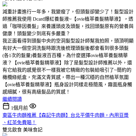
減重計畫進行一年多，我變瘦了，但頭髮卻變少了！髮型設計
師推薦我使用 Dcard爆紅養髮液~【ovie植萃養髮精華液】，透
過「咖啡因養髮」來養護頭皮及頭髮，找回頭髮原有的營養與
健康！頭髮變少到底有多嚴重？
我正面看得到頭髮中央的空洞髮型設計師幫我拍照，頭頂明顯
有好大一個空洞洗髮時跟洗後梳理頭髮後都會看到很多頭髮
(各1次的髮量)養髮液百百種，為什麼選擇ovie植萃養髮精華
液？【ovie植萃養髮精華液】除了是髮型設計師推薦以外，還
有它給我的感覺很不一樣我被它精緻的包裝給吸引了~簡約的
橄欖綠紙盒，充滿文青質感，帶出一種沉穩的自然植萃氛圍
【ovie植萃養髮精華液】瓶身設計同樣走極簡風，霧面瓶身觸
感細膩，很有高級髮品的質感！
繼續閱讀
1個月前
東區牛肉麵推薦【森記牛肉麵】台北平價牛肉麵，內用豆漿
、紅茶免費喝！
雙北飲食
美味食記