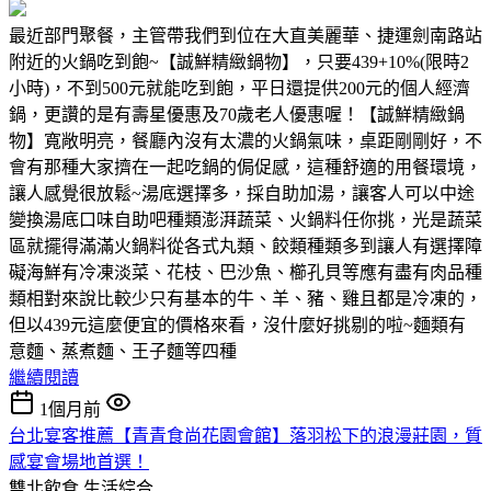
最近部門聚餐，主管帶我們到位在大直美麗華、捷運劍南路站
附近的火鍋吃到飽~【誠鮮精緻鍋物】，只要439+10%(限時2
小時)，不到500元就能吃到飽，平日還提供200元的個人經濟
鍋，更讚的是有壽星優惠及70歲老人優惠喔！【誠鮮精緻鍋
物】寬敞明亮，餐廳內沒有太濃的火鍋氣味，桌距剛剛好，不
會有那種大家擠在一起吃鍋的侷促感，這種舒適的用餐環境，
讓人感覺很放鬆~湯底選擇多，採自助加湯，讓客人可以中途
變換湯底口味自助吧種類澎湃蔬菜、火鍋料任你挑，光是蔬菜
區就擺得滿滿火鍋料從各式丸類、餃類種類多到讓人有選擇障
礙海鮮有冷凍淡菜、花枝、巴沙魚、櫛孔貝等應有盡有肉品種
類相對來說比較少只有基本的牛、羊、豬、雞且都是冷凍的，
但以439元這麼便宜的價格來看，沒什麼好挑剔的啦~麵類有
意麵、蒸煮麵、王子麵等四種
繼續閱讀
1個月前
台北宴客推薦【青青食尚花園會館】落羽松下的浪漫莊園，質
感宴會場地首選！
雙北飲食
生活綜合