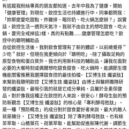
有追蹤我粉絲專頁的朋友都知道，去年中我為了健康，開始
「健康管理」到現在，飲控生活也持續進行中，同事都問我：
「妳那麼愛吃甜點、炸雞排、喝珍奶、吃火鍋怎麼辦？」說實
話，飲控生活一遇到天氣冷，我就不由自主的想吃甜食、吃火
鍋，要完全戒掉這2樣，真的有點難.......健康管理怎麼吃？飲
控中的聰明輔助品
自從飲控生活後，我對飲食管理有了新的體認，以前總覺得＂
少吃＂就好，但現在我更傾向於「聰明吃」~除了攝取足夠的
原型食物和蛋白質外，我也利用新科技的輔助品，讓我在面對
必要的大餐時刻或偶爾想吃甜食甜食、吃火鍋時，能調節生理
機能閨蜜推薦我選擇甜食控的最佳拍檔~【艾博生技 纖姿肽】
來幫助我聰明飲控【艾博生技 纖姿肽】由博士與醫師團隊研
發的纖姿肽，最吸引我的就是它成分單純，且屬於全素保健
品。對於像我這種正在飲控的人來說，很安心！酵母生肽的預
防新觀念【艾博生技 纖姿肽】的核心是「專利酵母胜肽」，
是一種「預防概念」的成分對於甜食愛好者來說，最大的敵人
就是糖分，【艾博生技 纖姿肽】除了專利酵母胜肽，也有綠
茶萃取、山楂葉花、荷葉萃取，能幫助促進新陳代謝、調節生