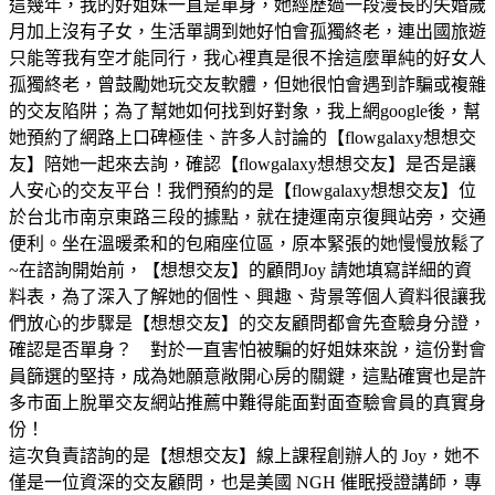
這幾年，我的好姐妹一直是單身，她經歷過一段漫長的失婚歲
月加上沒有子女，生活單調到她好怕會孤獨終老，連出國旅遊
只能等我有空才能同行，我心裡真是很不捨這麼單純的好女人
孤獨終老，曾鼓勵她玩交友軟體，但她很怕會遇到詐騙或複雜
的交友陷阱；為了幫她如何找到好對象，我上網google後，幫
她預約了網路上口碑極佳、許多人討論的【flowgalaxy想想交
友】陪她一起來去詢，確認【flowgalaxy想想交友】是否是讓
人安心的交友平台！我們預約的是【flowgalaxy想想交友】位
於台北市南京東路三段的據點，就在捷運南京復興站旁，交通
便利。坐在溫暖柔和的包廂座位區，原本緊張的她慢慢放鬆了
~在諮詢開始前，【想想交友】的顧問Joy 請她填寫詳細的資
料表，為了深入了解她的個性、興趣、背景等個人資料很讓我
們放心的步驟是【想想交友】的交友顧問都會先查驗身分證，
確認是否單身？ 對於一直害怕被騙的好姐妹來說，這份對會
員篩選的堅持，成為她願意敞開心房的關鍵，這點確實也是許
多市面上脫單交友網站推薦中難得能面對面查驗會員的真實身
份！
這次負責諮詢的是【想想交友】線上課程創辦人的 Joy，她不
僅是一位資深的交友顧問，也是美國 NGH 催眠授證講師，專