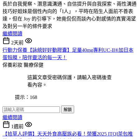
長於自我覺察、潛意識溝通、自信提升與自我探索、兩性溝通
技巧好姐妹是個性內向的「I人」，平時在陌生人面前不善表
達，但在 Joy 的引導下，她竟侃侃而談內心對感情的真實渴望
及對另一半的條件要求
繼續閱讀
2天前
行動力保養【詠統好好動膠囊】足量40mg專利UC-II®加日本
蛋殼膜，陪伴靈活的每一天！
保養彩妝
醫療保健
這篇文章受密碼保護，請輸入密碼後查
看內容。
提示：168
解鎖
繼續閱讀
1週前
【拾草人評價】天天外食高壓族必看！榮獲2025 ITQI茶包推