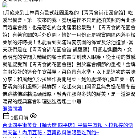
1月底來到士林具有歐式莊園風格的【青青食尚花園會館】吃
感恩餐會。第一次來的我，發現這裡不只是能拍美照的台北熱
門婚宴會館，也是著名的台北落羽松景點！【青青食尚花園會
館】有著寬闊的戶外庭園，恰好一月份正是觀賞園區內落羽松
美景的好時機！也能看到充滿婚宴氛圍的佈置及泳池造景~當
天我們是在【青青食尚花園會館 凱薩廳】用餐走進廳內，寬
敞明亮的空間與精緻的餐桌佈置立刻映入眼簾，從桌椅的質感
就能感受到【青青食尚花園會館】對於宴會細節的重視！金牌
主廚設計的這套午宴菜單，菜色具有水準，以下是這次的美味
分享：和風鮑魚沙拉盤作為開場菜，鮑魚處理得Q彈鮮美，搭
配清爽的和風醬汁與鮮蔬，吃起來爽口開胃且無負擔花膠冬菇
佛跳牆佛跳牆湯頭醇厚，融合花膠與冬菇的鮮美，是一道溫潤
暖胃的經典宴會料理迷迭香起士中蝦
繼續閱讀
2個月前
台北四平街美食【麵大廚 四平店】平價牛肉麵 、拉麵控的快
樂天堂！內用豆花、豆漿飲料無限量吃到飽~