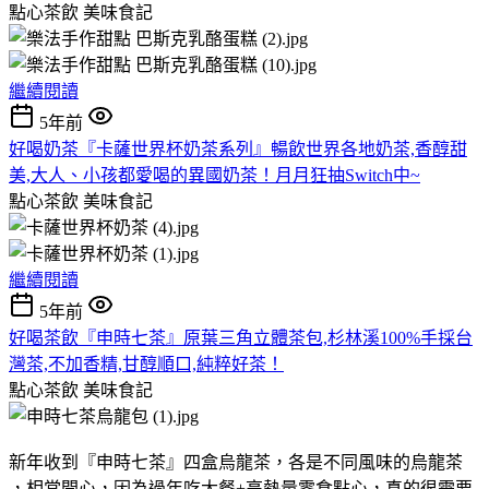
點心茶飲
美味食記
繼續閱讀
5年前
好喝奶茶『卡薩世界杯奶茶系列』暢飲世界各地奶茶,香醇甜
美,大人、小孩都愛喝的異國奶茶！月月狂抽Switch中~
點心茶飲
美味食記
繼續閱讀
5年前
好喝茶飲『申時七茶』原葉三角立體茶包,杉林溪100%手採台
灣茶,不加香精,甘醇順口,純粹好茶！
點心茶飲
美味食記
新年收到『申時七茶』四盒烏龍茶，各是不同風味的烏龍茶 ​​​​
，​​相當開心，因為過年吃大餐+高熱量零食點心，真的很需要