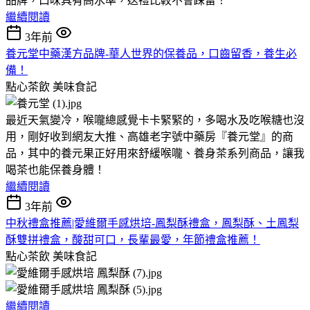
品牌，口味具有高水準，送禮比較不會踩雷！
繼續閱讀
3年前
養元堂中藥漢方品牌-華人世界的保養品，口齒留香，養生必
備！
點心茶飲
美味食記
最近天氣變冷，喉嚨總感覺卡卡緊緊的，多喝水及吃喉糖也沒
用，剛好收到網友大推、高雄老字號中藥房『養元堂』的商
品，其中的養元果正好用來舒緩喉嚨、養身茶系列商品，讓我
喝茶也能保養身體！
繼續閱讀
3年前
中秋禮盒推薦|愛維爾手感烘培-鳳梨酥禮盒，鳳梨酥、土鳳梨
酥雙拼禮盒，酸甜可口，長輩最愛，年節禮盒推薦！
點心茶飲
美味食記
繼續閱讀