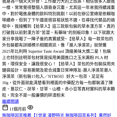
我身為一個天天外食、工作壓力大的上班族，相信很多人跟我
一樣，常常覺得整個人頭昏身沉重，尤其這一年來我持續減重
中，對於喝進身體的飲料特別挑剔！以前在辦公室總是依賴咖
啡續命，但到了下午還是很容易狀態不適，在尋找代替品的過
程中，我接觸到【拾草人】這三款新包裝的草本漢方茶，真的
打破我以前對漢方茶"苦澀、有藥味"的刻板印象！以下就跟大
家分享我喝了一陣子後的真實感受~【拾草人】每一款茶包的
外包裝都有詳細標示相關資訊，像「潮人淨濕茶」就榮獲
2025年比利時 Superior Taste Award 頂級美味大獎二星！包裝
上也特別註明茶包材質是採用美國進口之玉米澱粉 PLA 材
質，環保安全，讓我很安心！【拾草人】茶包的外包裝採用夾
鏈袋設計，容易撕開及密合減重日常神隊友-潮人淨濕茶潮人
淨濕茶（新包裝15包入／NT$650）好大一包茶，足足有
16g，從外面就能清楚看到裡面的中藥配方每一包都裝滿了陳
皮、薏苡仁、茯苓、甘草、山楂、赤小豆等真材實料的草本顆
粒，完全不是一般廉價的碎渣粉末
繼續閱讀
11個月前
無咖啡因茶推薦【T世家 漫野時光 無咖啡因茶系列】果然好