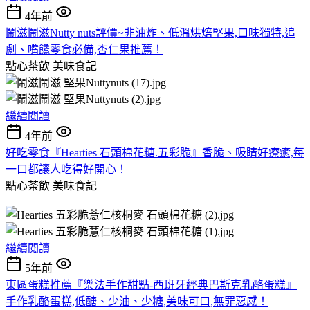
4年前
鬧滋鬧滋Nutty nuts評價~非油炸、低溫烘焙堅果,口味獨特,追
劇、嘴饞零食必備,杏仁果推薦！
點心茶飲
美味食記
繼續閱讀
4年前
好吃零食『Hearties 石頭棉花糖.五彩脆』香脆、吸睛好療癒,每
一口都讓人吃得好開心！
點心茶飲
美味食記
繼續閱讀
5年前
東區蛋糕推薦『樂法手作甜點-西班牙經典巴斯克乳酪蛋糕』
手作乳酪蛋糕,低醣、少油、少糖,美味可口,無罪惡感！