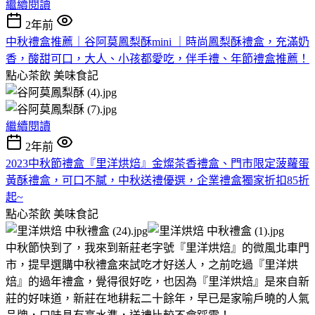
繼續閱讀
2年前
中秋禮盒推薦｜谷阿莫鳳梨酥mini ｜時尚鳳梨酥禮盒，充滿奶
香，酸甜可口，大人、小孩都愛吃，伴手禮、年節禮盒推薦！
點心茶飲
美味食記
繼續閱讀
2年前
2023中秋節禮盒『里洋烘焙』金燦茶香禮盒、門市限定菠蘿蛋
黃酥禮盒，可口不膩，中秋送禮優選，企業禮盒獨家折扣85折
起~
點心茶飲
美味食記
中秋節快到了，我來到新莊老字號『里洋烘焙』的微風北車門
市，提早選購中秋禮盒來試吃才好送人，之前吃過『里洋烘
焙』的過年禮盒，覺得很好吃，也因為『里洋烘焙』是來自新
莊的好味道，新莊在地耕耘二十餘年，早已是家喻戶曉的人氣