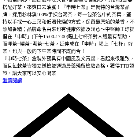
搭配好茶，來爽口去油膩！『申時七茶』是獨特的台灣茶品
牌，採用杉林溪100%手採台灣茶，每一包茶包中的茶葉，堅
持以手採一心三葉和低溫乾燥的方式，保留最原始的茶香，不
添加香精；品牌命名由來也有健康依據及涵意～中醫師王琼提
倡在「申時」(下午15:00-17:00)喝上七杯茶對人體最有幫助，
而呷茶=喫茶=沏茶=七茶，延伸成在「申時」喝上「七杯」好
茶，也與一般的下午茶時間不謀而合！
『申時七茶』盒裝外觀具有中國風及文青感，看起來很雅致，
而且每款茶皆獨立送檢並通過農藥殘留檢驗合格，獲得TTB認
證，讓大家可以安心喝茶
繼續閱讀