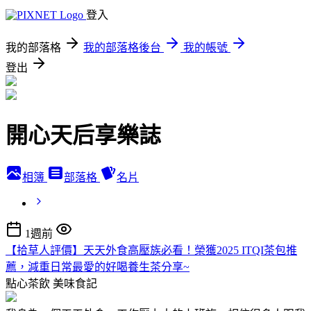
登入
我的部落格
我的部落格後台
我的帳號
登出
開心天后享樂誌
相簿
部落格
名片
1週前
【拾草人評價】天天外食高壓族必看！榮獲2025 ITQI茶包推
薦，減重日常最愛的好喝養生茶分享~
點心茶飲
美味食記