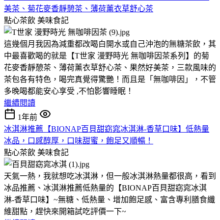
美茶、菊花麥香靜憩茶、薄荷薰衣草舒心茶
點心茶飲
美味食記
這幾個月我因為減重都改喝白開水或自己沖泡的無糖茶飲，其
中最喜歡喝的就是【T世家 漫野時光 無咖啡因茶系列】的菊
花麥香靜憩茶、薄荷薰衣草舒心茶、果然好美茶，三款風味的
茶包各有特色，喝完真覺得驚艷！而且是「無咖啡因」，不管
多晚喝都能安心享受 ,不怕影響睡眠！
繼續閱讀
1年前
冰淇淋推薦【BIONAP百貝甜窈窕冰淇淋-香草口味】低熱量
冰品，口感醇厚，口味甜蜜，飽足又順暢！
點心茶飲
美味食記
天氣一熱，我就想吃冰淇淋，但一般冰淇淋熱量都很高，看到
冰品推薦、冰淇淋推薦低熱量的【BIONAP百貝甜窈窕冰淇
淋-香草口味】~無糖、低熱量、增加飽足感、富含專利膳食纖
維甜點，趕快來開箱試吃評價一下~