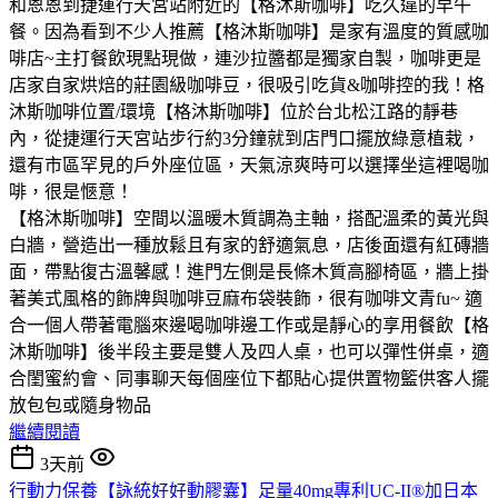
和恩恩到捷運行天宮站附近的【格沐斯咖啡】吃久違的早午
餐。因為看到不少人推薦【格沐斯咖啡】是家有溫度的質感咖
啡店~主打餐飲現點現做，連沙拉醬都是獨家自製，咖啡更是
店家自家烘焙的莊園級咖啡豆，很吸引吃貨&咖啡控的我！格
沐斯咖啡位置/環境【格沐斯咖啡】位於台北松江路的靜巷
內，從捷運行天宮站步行約3分鐘就到店門口擺放綠意植栽，
還有市區罕見的戶外座位區，天氣涼爽時可以選擇坐這裡喝咖
啡，很是愜意！
【格沐斯咖啡】空間以溫暖木質調為主軸，搭配溫柔的黃光與
白牆，營造出一種放鬆且有家的舒適氣息，店後面還有紅磚牆
面，帶點復古溫馨感！進門左側是長條木質高腳椅區，牆上掛
著美式風格的飾牌與咖啡豆麻布袋裝飾，很有咖啡文青fu~ 適
合一個人帶著電腦來邊喝咖啡邊工作或是靜心的享用餐飲【格
沐斯咖啡】後半段主要是雙人及四人桌，也可以彈性併桌，適
合閨蜜約會、同事聊天每個座位下都貼心提供置物籃供客人擺
放包包或隨身物品
繼續閱讀
3天前
行動力保養【詠統好好動膠囊】足量40mg專利UC-II®加日本