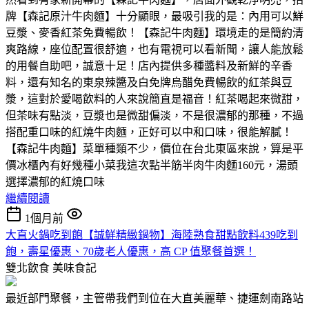
牌【森記原汁牛肉麵】十分顯眼，最吸引我的是：內用可以鮮
豆漿、麥香紅茶免費暢飲！【森記牛肉麵】環境走的是簡約清
爽路線，座位配置很舒適，也有電視可以看新聞，讓人能放鬆
的用餐自助吧，誠意十足！店內提供多種醬料及新鮮的辛香
料，還有知名的東泉辣醬及白免牌烏醋免費暢飲的紅茶與豆
漿，這對於愛喝飲料的人來說簡直是福音！紅茶喝起來微甜，
但茶味有點淡，豆漿也是微甜偏淡，不是很濃郁的那種，不過
搭配重口味的紅燒牛肉麵，正好可以中和口味，很能解膩！
【森記牛肉麵】菜單種類不少，價位在台北東區來說，算是平
價冰櫃內有好幾種小菜我這次點半筋半肉牛肉麵160元，湯頭
選擇濃郁的紅燒口味
繼續閱讀
1個月前
大直火鍋吃到飽【誠鮮精緻鍋物】海陸熟食甜點飲料439吃到
飽，壽星優惠、70歲老人優惠，高 CP 值聚餐首選！
雙北飲食
美味食記
最近部門聚餐，主管帶我們到位在大直美麗華、捷運劍南路站