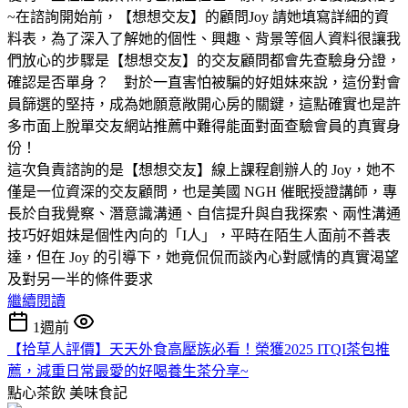
~在諮詢開始前，【想想交友】的顧問Joy 請她填寫詳細的資
料表，為了深入了解她的個性、興趣、背景等個人資料很讓我
們放心的步驟是【想想交友】的交友顧問都會先查驗身分證，
確認是否單身？ 對於一直害怕被騙的好姐妹來說，這份對會
員篩選的堅持，成為她願意敞開心房的關鍵，這點確實也是許
多市面上脫單交友網站推薦中難得能面對面查驗會員的真實身
份！
這次負責諮詢的是【想想交友】線上課程創辦人的 Joy，她不
僅是一位資深的交友顧問，也是美國 NGH 催眠授證講師，專
長於自我覺察、潛意識溝通、自信提升與自我探索、兩性溝通
技巧好姐妹是個性內向的「I人」，平時在陌生人面前不善表
達，但在 Joy 的引導下，她竟侃侃而談內心對感情的真實渴望
及對另一半的條件要求
繼續閱讀
1週前
【拾草人評價】天天外食高壓族必看！榮獲2025 ITQI茶包推
薦，減重日常最愛的好喝養生茶分享~
點心茶飲
美味食記