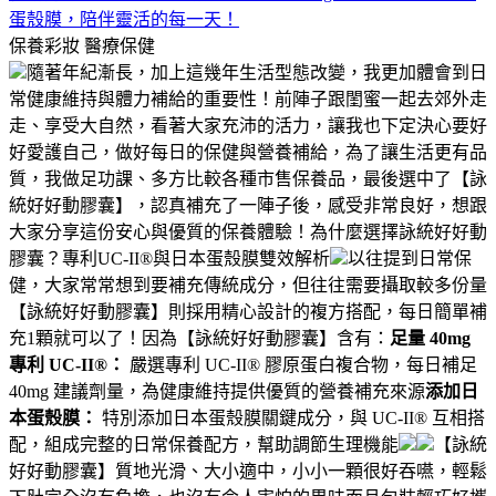
蛋殼膜，陪伴靈活的每一天！
保養彩妝
醫療保健
隨著年紀漸長，加上這幾年生活型態改變，我更加體會到日
常健康維持與體力補給的重要性！前陣子跟閨蜜一起去郊外走
走、享受大自然，看著大家充沛的活力，讓我也下定決心要好
好愛護自己，做好每日的保健與營養補給，為了讓生活更有品
質，我做足功課、多方比較各種市售保養品，最後選中了【詠
統好好動膠囊】，認真補充了一陣子後，感受非常良好，想跟
大家分享這份安心與優質的保養體驗！為什麼選擇詠統好好動
膠囊？專利UC-II®與日本蛋殼膜雙效解析
以往提到日常保
健，大家常常想到要補充傳統成分，但往往需要攝取較多份量
【詠統好好動膠囊】則採用精心設計的複方搭配，每日簡單補
充1顆就可以了！因為【詠統好好動膠囊】含有：
足量 40mg
專利 UC-II®：
嚴選專利 UC-II® 膠原蛋白複合物，每日補足
40mg 建議劑量，為健康維持提供優質的營養補充來源
添加日
本蛋殼膜：
特別添加日本蛋殼膜關鍵成分，與 UC-II® 互相搭
配，組成完整的日常保養配方，幫助調節生理機能
【詠統
好好動膠囊】質地光滑、大小適中，小小一顆很好吞嚥，輕鬆