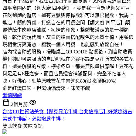
周日下午2點多，我在台北四平商圈覓食，突然發現這間位於
四平商圈內的【麵大廚 四平店】，竟是我一直想吃麵又可豆
花吃到飽的麵店，還有豆漿與檸檬飲料可以無限暢飲，我馬上
進店！簡約質感，打造自在的用餐空間【麵大廚 四平店】顛
覆傳統牛肉麵店油膩、擁擠的印象，整體裝潢走的是一種簡
約、乾淨的現代風，灰白的牆面搭配暖色的木質桌椅，用餐環
境相當清爽寬敞，讓我一個人用餐，也能感到放鬆自在！
店內採自助式服務，掃瞄桌上QR CODE 點餐後，到自助收費
機付錢即可最吸睛的自助吧就在旁邊不論是豆花所需的各式配
料，還是解膩的豆漿、檸檬冬瓜，都是無限量供應喔！豆花配
料足足有6種之多，而且店員還會補滿配料，完全不怕客人
吃，好佛心！紅燒原味雪花牛肉麵$180(沒收服務10%)
雖是紅燒口味，但湯頭偏清淡，味美不鹹
繼續閱讀
2個月前
台北101世貿站美食【傑克兄弟牛排 台北信義店】好萊塢復古
美式牛排館，必點嫩肩牛排！
雙北飲食
美味食記