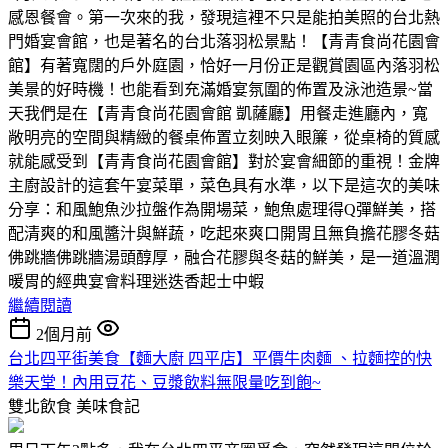
感恩餐會。第一次來的我，發現這裡不只是能拍美照的台北熱
門婚宴會館，也是著名的台北落羽松景點！【青青食尚花園會
館】有著寬闊的戶外庭園，恰好一月份正是觀賞園區內落羽松
美景的好時機！也能看到充滿婚宴氛圍的佈置及泳池造景~當
天我們是在【青青食尚花園會館 凱薩廳】用餐走進廳內，寬
敞明亮的空間與精緻的餐桌佈置立刻映入眼簾，從桌椅的質感
就能感受到【青青食尚花園會館】對於宴會細節的重視！金牌
主廚設計的這套午宴菜單，菜色具有水準，以下是這次的美味
分享：和風鮑魚沙拉盤作為開場菜，鮑魚處理得Q彈鮮美，搭
配清爽的和風醬汁與鮮蔬，吃起來爽口開胃且無負擔花膠冬菇
佛跳牆佛跳牆湯頭醇厚，融合花膠與冬菇的鮮美，是一道溫潤
暖胃的經典宴會料理迷迭香起士中蝦
繼續閱讀
2個月前
台北四平街美食【麵大廚 四平店】平價牛肉麵 、拉麵控的快
樂天堂！內用豆花、豆漿飲料無限量吃到飽~
雙北飲食
美味食記