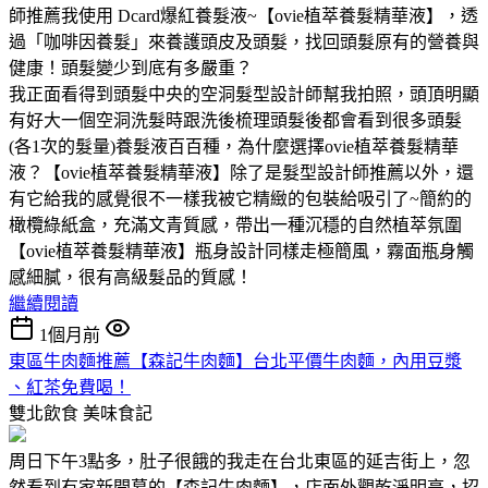
師推薦我使用 Dcard爆紅養髮液~【ovie植萃養髮精華液】，透
過「咖啡因養髮」來養護頭皮及頭髮，找回頭髮原有的營養與
健康！頭髮變少到底有多嚴重？
我正面看得到頭髮中央的空洞髮型設計師幫我拍照，頭頂明顯
有好大一個空洞洗髮時跟洗後梳理頭髮後都會看到很多頭髮
(各1次的髮量)養髮液百百種，為什麼選擇ovie植萃養髮精華
液？【ovie植萃養髮精華液】除了是髮型設計師推薦以外，還
有它給我的感覺很不一樣我被它精緻的包裝給吸引了~簡約的
橄欖綠紙盒，充滿文青質感，帶出一種沉穩的自然植萃氛圍
【ovie植萃養髮精華液】瓶身設計同樣走極簡風，霧面瓶身觸
感細膩，很有高級髮品的質感！
繼續閱讀
1個月前
東區牛肉麵推薦【森記牛肉麵】台北平價牛肉麵，內用豆漿
、紅茶免費喝！
雙北飲食
美味食記
周日下午3點多，肚子很餓的我走在台北東區的延吉街上，忽
然看到有家新開幕的【森記牛肉麵】，店面外觀乾淨明亮，招