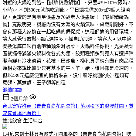
附近的火鍋吃到飽~【誠鮮精緻鍋物】，只要439+10%(限時2
小時)，不到500元就能吃到飽，平日還提供200元的個人經濟
鍋，更讚的是有壽星優惠及70歲老人優惠喔！【誠鮮精緻鍋
物】寬敞明亮，餐廳內沒有太濃的火鍋氣味，桌距剛剛好，不
會有那種大家擠在一起吃鍋的侷促感，這種舒適的用餐環境，
讓人感覺很放鬆~湯底選擇多，採自助加湯，讓客人可以中途
變換湯底口味自助吧種類澎湃蔬菜、火鍋料任你挑，光是蔬菜
區就擺得滿滿火鍋料從各式丸類、餃類種類多到讓人有選擇障
礙海鮮有冷凍淡菜、花枝、巴沙魚、櫛孔貝等應有盡有肉品種
類相對來說比較少只有基本的牛、羊、豬、雞且都是冷凍的，
但以439元這麼便宜的價格來看，沒什麼好挑剔的啦~麵類有
意麵、蒸煮麵、王子麵等四種
繼續閱讀
2個月前
台北宴客推薦【青青食尚花園會館】落羽松下的浪漫莊園，質
感宴會場地首選！
雙北飲食
生活綜合
1月底來到士林具有歐式莊園風格的【青青食尚花園會館】吃