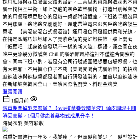
採用紅磚與深色牆面交錯的設計，工業風的質感與溫潤的木質
餐桌椅相互平衡，加上舒適的灰色軟墊餐椅，打造出別緻與舒
適的用餐環境更貼心的是每一桌都附設插座，下班後手機沒電
不用焦慮，邊吃邊充剛剛好，還能帶筆電來跟客戶邊吃邊談生
意呢！【美喝麥喝台式餐酒館】運用暖色吊燈提供柔和光線，
在特定區域巧妙地加入了亮紫色調的霓虹燈裝飾，牆上寫著
「低頭吧！起身後會發現不一樣的新大陸」標語，讓空間在夜
晚中更添幾分微醺與 Chill 的餐酒館風格這裡不僅適合閨蜜約
會、同事下班小酌，若是有公司行號或團體想要包場聚餐，也
有大包廂，不用擔心位子不夠【美喝麥喝台式餐酒館】的招牌
麻辣滷味與辣椒醬都是老闆自行研發滷製的，並曾以麻辣滷味
在新加坡與韓國釜山，榮獲國際名廚獎、料理金牌獎！
繼續閱讀
1個月前
減重期間掉髮怎麼辦？【ovie植萃養髮精華液】頭皮調理＋咖
啡因養髮，1個月健康養髮模式成果分享！
時尚衣髮
美容彩妝
減重計畫進行一年多，我變瘦了，但頭髮卻變少了！髮型設計