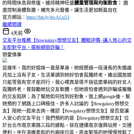
的時間休息與修復，維持精神旺盛
體重管理與均衡飲食：
適
度控制身體負擔，補充多元營養，讓生活更加輕盈自在
官方網站：
https://bit.ly/4wALq53
繼續閱讀
4天前
交友平台推薦【flowgalaxy想想交友】體驗評價~讓人放心的交
友配對平台，擺脫網戀詐騙！
戀愛情事
這幾年，我的好姐妹一直是單身，她經歷過一段漫長的失婚歲
月加上沒有子女，生活單調到她好怕會孤獨終老，連出國旅遊
只能等我有空才能同行，我心裡真是很不捨這麼單純的好女人
孤獨終老，曾鼓勵她玩交友軟體，但她很怕會遇到詐騙或複雜
的交友陷阱；為了幫她如何找到好對象，我上網google後，幫
她預約了網路上口碑極佳、許多人討論的【flowgalaxy想想交
友】陪她一起來去詢，確認【flowgalaxy想想交友】是否是讓
人安心的交友平台！我們預約的是【flowgalaxy想想交友】位
於台北市南京東路三段的據點，就在捷運南京復興站旁，交通
便利。坐在溫暖柔和的包廂座位區，原本緊張的她慢慢放鬆了