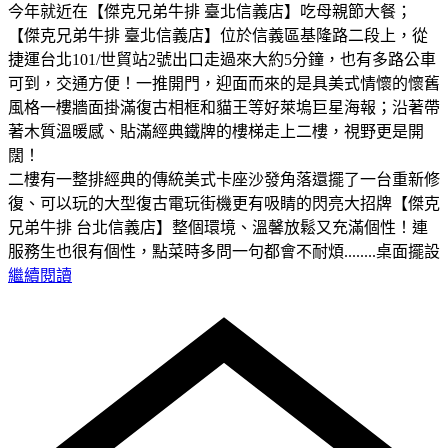
今年就近在【傑克兄弟牛排 臺北信義店】吃母親節大餐；
【傑克兄弟牛排 臺北信義店】位於信義區基隆路二段上，從
捷運台北101/世貿站2號出口走過來大約5分鐘，也有多路公車
可到，交通方便！一推開門，迎面而來的是具美式情懷的懷舊
風格一樓牆面掛滿復古相框和貓王等好萊塢巨星海報；沿著帶
著木質溫暖感、貼滿經典鐵牌的樓梯走上二樓，視野更是開
闊！
二樓有一整排經典的傳統美式卡座沙發角落還擺了一台重新修
復、可以玩的大型復古電玩街機更有吸睛的閃亮大招牌【傑克
兄弟牛排 台北信義店】整個環境、溫馨放鬆又充滿個性！連
服務生也很有個性，點菜時多問一句都會不耐煩........桌面擺設
繼續閱讀