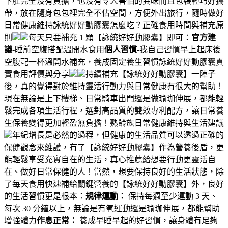
下肚完全沒有負擔，也沒有令人害怕的異味而且包裝輕巧好攜
帶，放在隨身包包裡完全不佔空間，方便外出旅行，隨時做好
日常健康維持詠統好好動膠囊怎麼吃？正確食用時間與補充原
則
每天只要補充 1 顆【詠統好好動膠囊】即可：
官方建
議-
睡前空腹搭配溫開水食用
個人習慣-
我自己習慣早上起床後
空腹配一杯溫開水補充，養成固定養生習慣詠統好好動膠囊真
實食用評價與分享
持續補充【詠統好好動膠囊】一陣子
後，真的覺得對於維持靈活行動力與日常健康有很大的幫助！
現在無論是上下樓梯、日常騎車出門還是做瑜珈伸展，都能輕
鬆完成各項生活行程，選對高品質的雙效專利配方，讓日常養
生保養變得更加輕盈無負擔！熟齡族日常健康維持與生活建議
年紀增長是必然的過程，但健康的生活品質可以透過正確的
保健觀念來維護，有了【詠統好好動膠囊】作為營養後盾，更
能輕鬆享受充實自在的生活，真心推薦給想要行動更靈活自
在、做好日常保健的人！當然，想要保持良好的生活狀態，除
了每天食用快速補給關鍵營養的【詠統好好動膠囊】外，良好
的生活習慣更是根本：
規律運動：
保持每週至少運動 3 天、
每次 30 分鐘以上，無論是有氧運動還是瑜珈伸展，都能幫助
增強體力
作息正常：
養成早睡早起的好習慣，讓身體有足夠