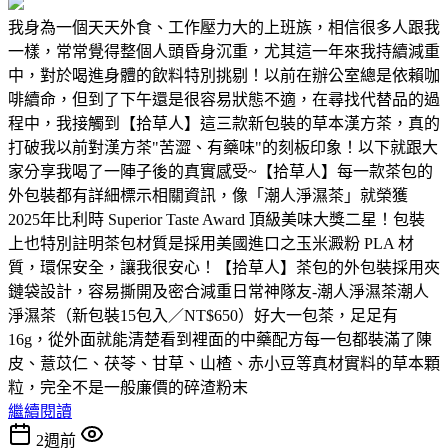
我身為一個天天外食、工作壓力大的上班族，相信很多人跟我
一樣，常常覺得整個人頭昏身沉重，尤其這一年來我持續減重
中，對於喝進身體的飲料特別挑剔！以前在辦公室總是依賴咖
啡續命，但到了下午還是很容易狀態不適，在尋找代替品的過
程中，我接觸到【拾草人】這三款新包裝的草本漢方茶，真的
打破我以前對漢方茶"苦澀、有藥味"的刻板印象！以下就跟大
家分享我喝了一陣子後的真實感受~【拾草人】每一款茶包的
外包裝都有詳細標示相關資訊，像「潮人淨濕茶」就榮獲
2025年比利時 Superior Taste Award 頂級美味大獎二星！包裝
上也特別註明茶包材質是採用美國進口之玉米澱粉 PLA 材
質，環保安全，讓我很安心！【拾草人】茶包的外包裝採用夾
鏈袋設計，容易撕開及密合減重日常神隊友-潮人淨濕茶潮人
淨濕茶（新包裝15包入／NT$650）好大一包茶，足足有
16g，從外面就能清楚看到裡面的中藥配方每一包都裝滿了陳
皮、薏苡仁、茯苓、甘草、山楂、赤小豆等真材實料的草本顆
粒，完全不是一般廉價的碎渣粉末
繼續閱讀
2週前