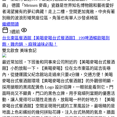
森」 德國「Meissen 麥森」瓷器是世界知名博物館和藝術愛好
者渴望擁有的夢幻典藏！走上二樓，空間更加寬敞，中央有著
別緻的波浪形矮凳座位區，角落也有單人沙發桌椅區
繼續閱讀
3週前
台北東區餐酒館【美喝麥喝台式餐酒館】 199啤酒暢飲喝到
飽，雞肉鍋 、麻辣滷味必點！
雙北飲食
美味食記
最近常加班，下班後和同事來公司附近的【美喝麥喝台式餐酒
館】小酌放鬆一下。【美喝麥喝】位在北市東區的延吉街巷
內，從捷運國父紀念館站走過來只要4分鐘，交通方便！美喝
麥喝台式餐酒館環境【美喝麥喝台式餐酒館】的外觀很明顯，
採用搶眼的黑底配黃色 Logo 設計招牌，一眼就能看到它。門
面時尚又不顯貴，門口的黑色立牌，用手寫細列當期的優惠活
動，讓人覺得可以隨性走進去，放鬆喝一杯的好地方！【美喝
麥喝台式餐酒館】空間呈現現代感的工業風設計，最吸睛的是
地面上色彩繽紛的幾何拼貼花磚，注入台式熱鬧的氣息。牆面