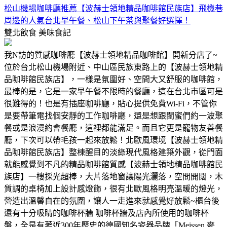
松山機場咖啡廳推薦【波赫士領地精品咖啡館民族店】飛機巷
周邊的人氣台北早午餐、松山下午茶與聚餐好選擇！
雙北飲食
美味食記
我N訪的質感咖啡廳【波赫士領地精品咖啡館】開新分店了~
位於台北松山機場附近、中山區民族東路上的【波赫士領地精
品咖啡館民族店】，一樣是氛圍好、空間大又舒服的咖啡館，
最棒的是，它是一家早午餐不限時的餐廳，這在台北市區可是
很難得的！也是有插座咖啡廳，貼心提供免費Wi-Fi，不管你
是要帶筆電找個安靜的工作咖啡廳，還是想跟閨蜜們約一波聚
餐或是浪漫約會餐廳，這裡都能滿足。而且它更是寵物友善餐
廳，下次可以帶毛孩一起來放鬆！北歐風環境【波赫士領地精
品咖啡館民族店】整棟醒目的淡綠現代風格建築外觀，從門面
就能感覺到不凡的精品咖啡館質感【波赫士領地精品咖啡館民
族店】一樓採光超棒，大片落地窗讓陽光灑落，空間開闊，木
質調的桌椅加上設計感燈飾，很有北歐風格明亮溫暖的燈光，
營造出溫馨自在的氛圍，讓人一走進來就感覺好放鬆~櫃台後
還有十分吸睛的咖啡杯牆 咖啡杯牆及店內所使用的咖啡杯
盤，全是有著近300年歷史的德國知名瓷器品牌「Meissen 麥