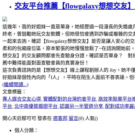
交友平台推薦【flowgalaxy想想
這幾年，我的好姐妹一直是單身，她經歷過一段漫長的失婚歲
終老，曾鼓勵她玩交友軟體，但她很怕會遇到詐騙或複雜的交友陷阱
一起來去詢，確認【flowgalaxy想想交友】是否是讓人安心
柔和的包廂座位區，原本緊張的她慢慢放鬆了~在諮詢開始前，
想交友】的交友顧問都會先查驗身分證，確認是否單身？ 對
薦中難得能面對面查驗會員的真實身份！
這次負責諮詢的是【想想交友】線上課程創辦人的 Joy，她不
好姐妹是個性內向的「I人」，平時在陌生人面前不善表達，但在
(繼續閱讀...)
文章標籤：
專人媒合交友心得
實體配對的台灣約會平台
高效率脫單平台
平台
北中南優質婚戀平台
認識另一半管道分享
配對成功率最
開心天后郁可可 發表在
痞客邦
留言
(0)
人氣(
)
個人分類：