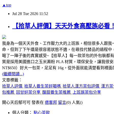
▲top
Jul
28
Tue
2026
11:52
【拾草人評價】天天外食高壓族必看！榮
我身為一個天天外食、工作壓力大的上班族，相信很多人跟我
命，但到了下午還是很容易狀態不適，在尋找代替品的過程中
喝了一陣子後的真實感受~【拾草人】每一款茶包的外包裝都有詳細標示
質是採用美國進口之玉米澱粉 PLA 材質，環保安全，讓我
NT$650）好大一包茶，足足有 16g，從外面就能清楚看
(繼續閱讀...)
文章標籤：
拾草人評價
拾草人養生茶好喝嗎
拾草人漢方茶包評價
漢方茶
包推薦
回甘好茶分享
酸甜養生茶推薦
上班族茶包分享
開心天后郁可可 發表在
痞客邦
留言
(0)
人氣(
)
個人分類：
點心茶飲