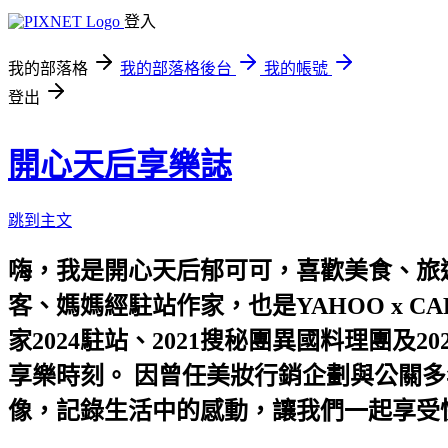
登入
我的部落格
我的部落格後台
我的帳號
登出
開心天后享樂誌
跳到主文
嗨，我是開心天后郁可可，喜歡美食、旅遊
客、媽媽經駐站作家，也是YAHOO x C
家2024駐站、2021搜秘團異國料理團
享樂時刻。 因曾任美妝行銷企劃與公關多
像，記錄生活中的感動，讓我們一起享受