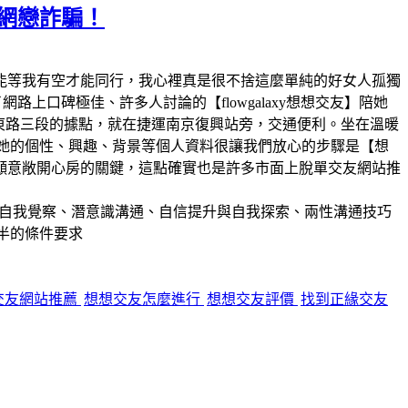
脫網戀詐騙！
能等我有空才能同行，我心裡真是很不捨這麼單純的好女人孤獨
上口碑極佳、許多人討論的【flowgalaxy想想交友】陪她
北市南京東路三段的據點，就在捷運南京復興站旁，交通便利。坐在溫暖
解她的個性、興趣、背景等個人資料很讓我們放心的步驟是【想
願意敞開心房的關鍵，這點確實也是許多市面上脫單交友網站推
長於自我覺察、潛意識溝通、自信提升與自我探索、兩性溝通技巧
一半的條件要求
交友網站推薦
想想交友怎麼進行
想想交友評價
找到正緣交友