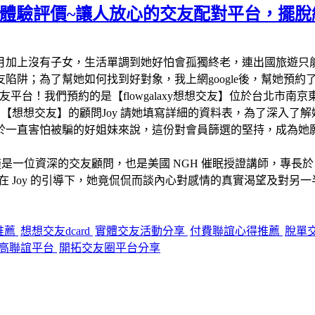
交友】體驗評價~讓人放心的交友配對平台，擺
月加上沒有子女，生活單調到她好怕會孤獨終老，連出國旅遊只
；為了幫她如何找到好對象，我上網google後，幫她預約了網路
的交友平台！我們預約的是【flowgalaxy想想交友】位於台
【想想交友】的顧問Joy 請她填寫詳細的資料表，為了深入了
於一直害怕被騙的好姐妹來說，這份對會員篩選的堅持，成為她
僅是一位資深的交友顧問，也是美國 NGH 催眠授證講師，專
 Joy 的引導下，她竟侃侃而談內心對感情的真實渴望及對另
推薦
想想交友dcard
實體交友活動分享
付費聯誼心得推薦
脫單
高聯誼平台
開拓交友圈平台分享