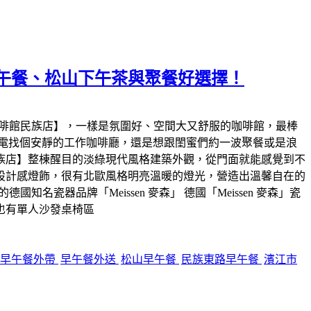
午餐、松山下午茶與聚餐好選擇！
咖啡館民族店】，一樣是氛圍好、空間大又舒服的咖啡館，最棒
筆電找個安靜的工作咖啡廳，還是想跟閨蜜們約一波聚餐或是浪
族店】整棟醒目的淡綠現代風格建築外觀，從門面就能感覺到不
設計感燈飾，很有北歐風格明亮溫暖的燈光，營造出溫馨自在的
瓷器品牌「Meissen 麥森」 德國「Meissen 麥森」瓷
也有單人沙發桌椅區
早午餐外帶
早午餐外送
松山早午餐
民族東路早午餐
濱江市