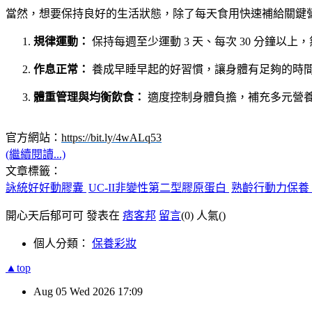
當然，想要保持良好的生活狀態，除了每天食用快速補給關鍵
規律運動：
保持每週至少運動 3 天、每次 30 分鐘以
作息正常：
養成早睡早起的好習慣，讓身體有足夠的時
體重管理與均衡飲食：
適度控制身體負擔，補充多元營
官方網站：
https://bit.ly/4wALq53
(繼續閱讀...)
文章標籤：
詠統好好動膠囊
UC-II非變性第二型膠原蛋白
熟齡行動力保養
開心天后郁可可 發表在
痞客邦
留言
(0)
人氣(
)
個人分類：
保養彩妝
▲top
Aug
05
Wed
2026
17:09