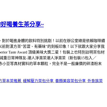
的好喝養生茶分享~
，對於喝進身體的飲料特別挑剔！以前在辦公室總是依賴咖啡續
前對漢方茶"苦澀、有藥味"的刻板印象！以下就跟大家分享我
 Taste Award 頂級美味大獎二星！包裝上也特別註明茶包材
減重日常神隊友-潮人淨濕茶潮人淨濕茶（新包裝15包入／
楂、赤小豆等真材實料的草本顆粒，完全不是一般廉價的碎渣粉末
方草本茶推薦
緩解壓力茶包分享
養顏美容茶包分享
外食族茶