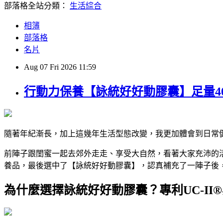
部落格全站分類：
生活綜合
相簿
部落格
名片
Aug
07
Fri
2026
11:59
行動力保養【詠統好好動膠囊】足量40
隨著年紀漸長，加上這幾年生活型態改變，我更加體會到日常
前陣子跟閨蜜一起去郊外走走、享受大自然，看著大家充沛的
養品，最後選中了【詠統好好動膠囊】，認真補充了一陣子後
為什麼選擇詠統好好動膠囊？專利UC-II