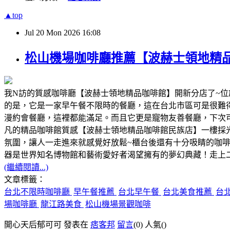
▲top
Jul
20
Mon
2026
16:08
松山機場咖啡廳推薦【波赫士領地精
我N訪的質感咖啡廳【波赫士領地精品咖啡館】開新分店了~
的是，它是一家早午餐不限時的餐廳，這在台北市區可是很難得
漫約會餐廳，這裡都能滿足。而且它更是寵物友善餐廳，下次
凡的精品咖啡館質感【波赫士領地精品咖啡館民族店】一樓採
氛圍，讓人一走進來就感覺好放鬆~櫃台後還有十分吸睛的咖啡杯牆 
器是世界知名博物館和藝術愛好者渴望擁有的夢幻典藏！走上
(繼續閱讀...)
文章標籤：
台北不限時咖啡廳
早午餐推薦
台北早午餐
台北美食推薦
台
場咖啡廳
龍江路美食
松山機場景觀咖啡
開心天后郁可可 發表在
痞客邦
留言
(0)
人氣(
)