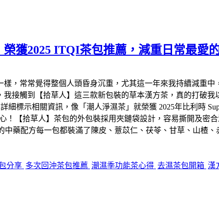
獲2025 ITQI茶包推薦，減重日常最愛
一樣，常常覺得整個人頭昏身沉重，尤其這一年來我持續減重中
，我接觸到【拾草人】這三款新包裝的草本漢方茶，真的打破我以
相關資訊，像「潮人淨濕茶」就榮獲 2025年比利時 Superior
很安心！【拾草人】茶包的外包裝採用夾鏈袋設計，容易撕開及密合
到裡面的中藥配方每一包都裝滿了陳皮、薏苡仁、茯苓、甘草、山
包分享
多次回沖茶包推薦
潮濕季功能茶心得
去濕茶包開箱
漢