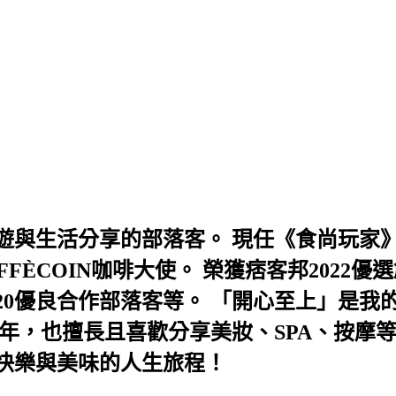
與生活分享的部落客。 現任《食尚玩家》
AFFÈCOIN咖啡大使。 榮獲痞客邦202
及2020優良合作部落客等。 「開心至上」
年，也擅長且喜歡分享美妝、SPA、按摩
快樂與美味的人生旅程！