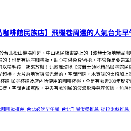
品咖啡館民族店】飛機巷周邊的人氣台北早
位於台北松山機場附近、中山區民族東路上的【波赫士領地精品
的！也是有插座咖啡廳，貼心提供免費Wi-Fi，不管你是要帶
可以帶毛孩一起來放鬆！北歐風環境【波赫士領地精品咖啡館民
光超棒，大片落地窗讓陽光灑落，空間開闊，木質調的桌椅加上
咖啡杯牆及店內所使用的咖啡杯盤，全是有著近300年歷史的德國知名
二樓，空間更加寬敞，中央有著別緻的波浪形矮凳座位區，角落
北咖啡廳推薦
台北必吃早午餐
台北千層蛋糕推薦
提拉米蘇推薦