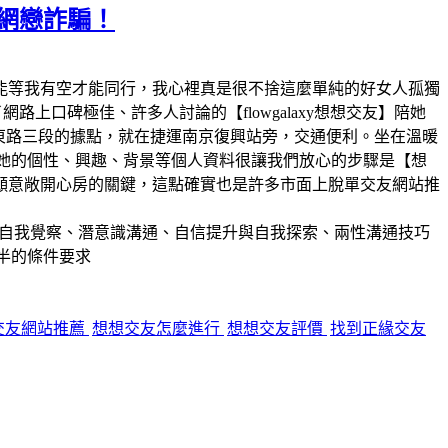
脫網戀詐騙！
能等我有空才能同行，我心裡真是很不捨這麼單純的好女人孤獨
上口碑極佳、許多人討論的【flowgalaxy想想交友】陪她
北市南京東路三段的據點，就在捷運南京復興站旁，交通便利。坐在溫暖
解她的個性、興趣、背景等個人資料很讓我們放心的步驟是【想
願意敞開心房的關鍵，這點確實也是許多市面上脫單交友網站推
長於自我覺察、潛意識溝通、自信提升與自我探索、兩性溝通技巧
一半的條件要求
交友網站推薦
想想交友怎麼進行
想想交友評價
找到正緣交友