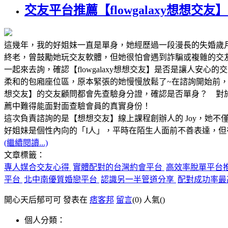
交友平台推薦【flowgalaxy想想
這幾年，我的好姐妹一直是單身，她經歷過一段漫長的失婚歲
終老，曾鼓勵她玩交友軟體，但她很怕會遇到詐騙或複雜的交友陷阱
一起來去詢，確認【flowgalaxy想想交友】是否是讓人安心
柔和的包廂座位區，原本緊張的她慢慢放鬆了~在諮詢開始前，
想交友】的交友顧問都會先查驗身分證，確認是否單身？ 對
薦中難得能面對面查驗會員的真實身份！
這次負責諮詢的是【想想交友】線上課程創辦人的 Joy，她不
好姐妹是個性內向的「I人」，平時在陌生人面前不善表達，但在
(繼續閱讀...)
文章標籤：
專人媒合交友心得
實體配對的台灣約會平台
高效率脫單平台
平台
北中南優質婚戀平台
認識另一半管道分享
配對成功率最
開心天后郁可可 發表在
痞客邦
留言
(0)
人氣(
)
個人分類：