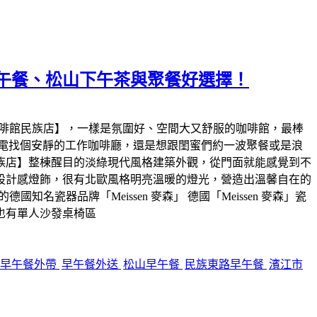
午餐、松山下午茶與聚餐好選擇！
咖啡館民族店】，一樣是氛圍好、空間大又舒服的咖啡館，最棒
筆電找個安靜的工作咖啡廳，還是想跟閨蜜們約一波聚餐或是浪
族店】整棟醒目的淡綠現代風格建築外觀，從門面就能感覺到不
設計感燈飾，很有北歐風格明亮溫暖的燈光，營造出溫馨自在的
瓷器品牌「Meissen 麥森」 德國「Meissen 麥森」瓷
也有單人沙發桌椅區
早午餐外帶
早午餐外送
松山早午餐
民族東路早午餐
濱江市