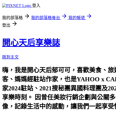
登入
我的部落格
我的部落格後台
我的帳號
登出
開心天后享樂誌
跳到主文
嗨，我是開心天后郁可可，喜歡美食、旅遊
客、媽媽經駐站作家，也是YAHOO x C
家2024駐站、2021搜秘團異國料理團
享樂時刻。 因曾任美妝行銷企劃與公關多
像，記錄生活中的感動，讓我們一起享受