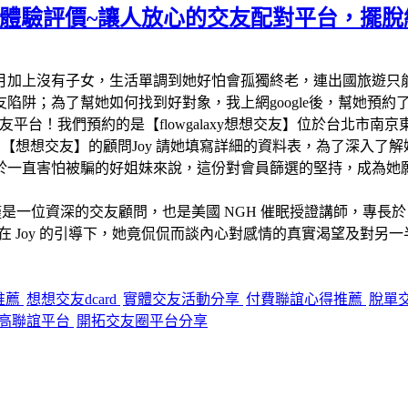
交友】體驗評價~讓人放心的交友配對平台，擺
月加上沒有子女，生活單調到她好怕會孤獨終老，連出國旅遊只
；為了幫她如何找到好對象，我上網google後，幫她預約了網路
的交友平台！我們預約的是【flowgalaxy想想交友】位於台
【想想交友】的顧問Joy 請她填寫詳細的資料表，為了深入了
於一直害怕被騙的好姐妹來說，這份對會員篩選的堅持，成為她
僅是一位資深的交友顧問，也是美國 NGH 催眠授證講師，專
 Joy 的引導下，她竟侃侃而談內心對感情的真實渴望及對另
推薦
想想交友dcard
實體交友活動分享
付費聯誼心得推薦
脫單
高聯誼平台
開拓交友圈平台分享