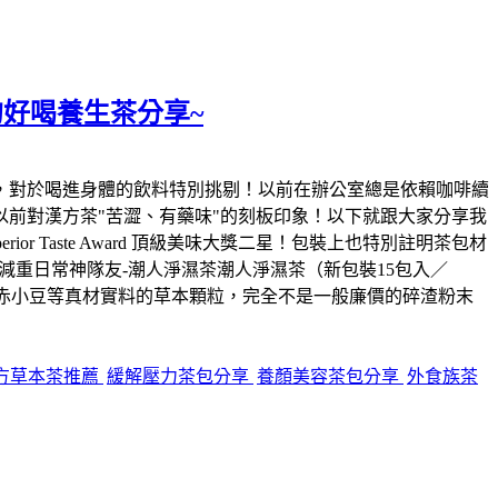
的好喝養生茶分享~
，對於喝進身體的飲料特別挑剔！以前在辦公室總是依賴咖啡續
前對漢方茶"苦澀、有藥味"的刻板印象！以下就跟大家分享我
 Taste Award 頂級美味大獎二星！包裝上也特別註明茶包材
減重日常神隊友-潮人淨濕茶潮人淨濕茶（新包裝15包入／
楂、赤小豆等真材實料的草本顆粒，完全不是一般廉價的碎渣粉末
方草本茶推薦
緩解壓力茶包分享
養顏美容茶包分享
外食族茶