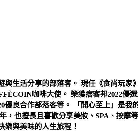
與生活分享的部落客。 現任《食尚玩家》
AFFÈCOIN咖啡大使。 榮獲痞客邦202
及2020優良合作部落客等。 「開心至上」
年，也擅長且喜歡分享美妝、SPA、按摩
快樂與美味的人生旅程！