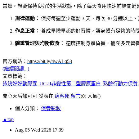
當然，想要保持良好的生活狀態，除了每天食用快速補給關鍵
規律運動：
保持每週至少運動 3 天、每次 30 分鐘以
作息正常：
養成早睡早起的好習慣，讓身體有足夠的時
體重管理與均衡飲食：
適度控制身體負擔，補充多元營
官方網站：
https://bit.ly/4wALq53
(繼續閱讀...)
文章標籤：
詠統好好動膠囊
UC-II非變性第二型膠原蛋白
熟齡行動力保養
開心天后郁可可 發表在
痞客邦
留言
(0)
人氣(
)
個人分類：
保養彩妝
▲top
Aug
05
Wed
2026
17:09