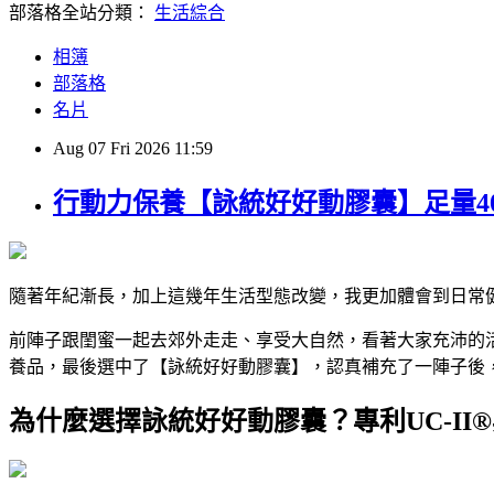
部落格全站分類：
生活綜合
相簿
部落格
名片
Aug
07
Fri
2026
11:59
行動力保養【詠統好好動膠囊】足量40
隨著年紀漸長，加上這幾年生活型態改變，我更加體會到日常
前陣子跟閨蜜一起去郊外走走、享受大自然，看著大家充沛的
養品，最後選中了【詠統好好動膠囊】，認真補充了一陣子後
為什麼選擇詠統好好動膠囊？專利UC-II