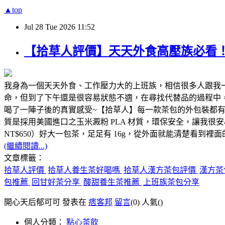
▲top
Jul
28
Tue
2026
11:52
【拾草人評價】天天外食高壓族必看！榮
我身為一個天天外食、工作壓力大的上班族，相信很多人跟我
命，但到了下午還是很容易狀態不適，在尋找代替品的過程中
喝了一陣子後的真實感受~【拾草人】每一款茶包的外包裝都有詳細標示
質是採用美國進口之玉米澱粉 PLA 材質，環保安全，讓我
NT$650）好大一包茶，足足有 16g，從外面就能清楚看
(繼續閱讀...)
文章標籤：
拾草人評價
拾草人養生茶好喝嗎
拾草人漢方茶包評價
漢方茶
包推薦
回甘好茶分享
酸甜養生茶推薦
上班族茶包分享
開心天后郁可可 發表在
痞客邦
留言
(0)
人氣(
)
個人分類：
點心茶飲