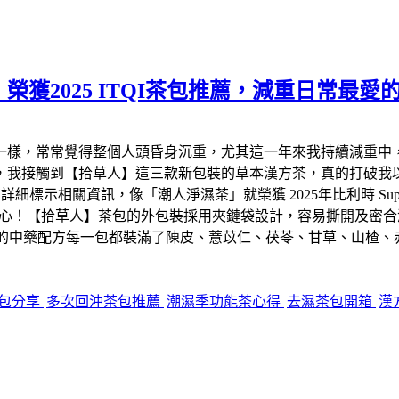
獲2025 ITQI茶包推薦，減重日常最愛
一樣，常常覺得整個人頭昏身沉重，尤其這一年來我持續減重中
，我接觸到【拾草人】這三款新包裝的草本漢方茶，真的打破我以
相關資訊，像「潮人淨濕茶」就榮獲 2025年比利時 Superior
很安心！【拾草人】茶包的外包裝採用夾鏈袋設計，容易撕開及密合
到裡面的中藥配方每一包都裝滿了陳皮、薏苡仁、茯苓、甘草、山
包分享
多次回沖茶包推薦
潮濕季功能茶心得
去濕茶包開箱
漢