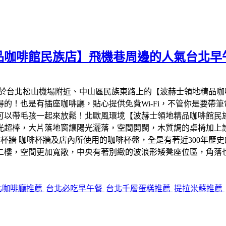
品咖啡館民族店】飛機巷周邊的人氣台北早
位於台北松山機場附近、中山區民族東路上的【波赫士領地精品
的！也是有插座咖啡廳，貼心提供免費Wi-Fi，不管你是要帶
可以帶毛孩一起來放鬆！北歐風環境【波赫士領地精品咖啡館民
光超棒，大片落地窗讓陽光灑落，空間開闊，木質調的桌椅加上
咖啡杯牆及店內所使用的咖啡杯盤，全是有著近300年歷史的德國知名
二樓，空間更加寬敞，中央有著別緻的波浪形矮凳座位區，角落
北咖啡廳推薦
台北必吃早午餐
台北千層蛋糕推薦
提拉米蘇推薦