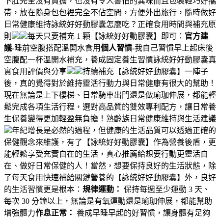
下肚完全沒有負擔，也沒有令人害怕的異味而且包裝輕巧好攜
帶，放在隨身包包裡完全不佔空間，方便外出旅行，隨時做好
日常健康維持詠統好好動膠囊怎麼吃？正確食用時間與補充原
則
每天只要補充 1 顆【詠統好好動膠囊】即可：
官方建
議-
睡前空腹搭配溫開水食用
個人習慣-
我自己習慣早上起床後
空腹配一杯溫開水補充，養成固定養生習慣詠統好好動膠囊真
實食用評價與分享
持續補充【詠統好好動膠囊】一陣子
後，真的覺得對於維持靈活行動力與日常健康有很大的幫助！
現在無論是上下樓梯、日常騎車出門還是做瑜珈伸展，都能輕
鬆完成各項生活行程，選對高品質的雙效專利配方，讓日常養
生保養變得更加輕盈無負擔！熟齡族日常健康維持與生活建議
年紀增長是必然的過程，但健康的生活品質可以透過正確的
保健觀念來維護，有了【詠統好好動膠囊】作為營養後盾，更
能輕鬆享受充實自在的生活，真心推薦給想要行動更靈活自
在、做好日常保健的人！當然，想要保持良好的生活狀態，除
了每天食用快速補給關鍵營養的【詠統好好動膠囊】外，良好
的生活習慣更是根本：
規律運動：
保持每週至少運動 3 天、
每次 30 分鐘以上，無論是有氧運動還是瑜珈伸展，都能幫助
增強體力
作息正常：
養成早睡早起的好習慣，讓身體有足夠