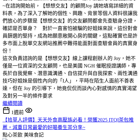
~在諮詢開始前，【想想交友】的顧問Joy 請她填寫詳細的資
料表，為了深入了解她的個性、興趣、背景等個人資料很讓我
們放心的步驟是【想想交友】的交友顧問都會先查驗身分證，
確認是否單身？ 對於一直害怕被騙的好姐妹來說，這份對會
員篩選的堅持，成為她願意敞開心房的關鍵，這點確實也是許
多市面上脫單交友網站推薦中難得能面對面查驗會員的真實身
份！
這次負責諮詢的是【想想交友】線上課程創辦人的 Joy，她不
僅是一位資深的交友顧問，也是美國 NGH 催眠授證講師，專
長於自我覺察、潛意識溝通、自信提升與自我探索、兩性溝通
技巧好姐妹是個性內向的「I人」，平時在陌生人面前不善表
達，但在 Joy 的引導下，她竟侃侃而談內心對感情的真實渴望
及對另一半的條件要求
繼續閱讀
1週前
【拾草人評價】天天外食高壓族必看！榮獲2025 ITQI茶包推
薦，減重日常最愛的好喝養生茶分享~
點心茶飲
美味食記