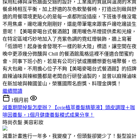
採用紅磚與深色牆面交錯的設計，工業風的質感與溫潤的木質
餐桌椅相互平衡，加上舒適的灰色軟墊餐椅，打造出別緻與舒
適的用餐環境更貼心的是每一桌都附設插座，下班後手機沒電
不用焦慮，邊吃邊充剛剛好，還能帶筆電來跟客戶邊吃邊談生
意呢！【美喝麥喝台式餐酒館】運用暖色吊燈提供柔和光線，
在特定區域巧妙地加入了亮紫色調的霓虹燈裝飾，牆上寫著
「低頭吧！起身後會發現不一樣的新大陸」標語，讓空間在夜
晚中更添幾分微醺與 Chill 的餐酒館風格這裡不僅適合閨蜜約
會、同事下班小酌，若是有公司行號或團體想要包場聚餐，也
有大包廂，不用擔心位子不夠【美喝麥喝台式餐酒館】的招牌
麻辣滷味與辣椒醬都是老闆自行研發滷製的，並曾以麻辣滷味
在新加坡與韓國釜山，榮獲國際名廚獎、料理金牌獎！
繼續閱讀
1個月前
減重期間掉髮怎麼辦？【ovie植萃養髮精華液】頭皮調理＋咖
啡因養髮，1個月健康養髮模式成果分享！
時尚衣髮
美容彩妝
減重計畫進行一年多，我變瘦了，但頭髮卻變少了！髮型設計