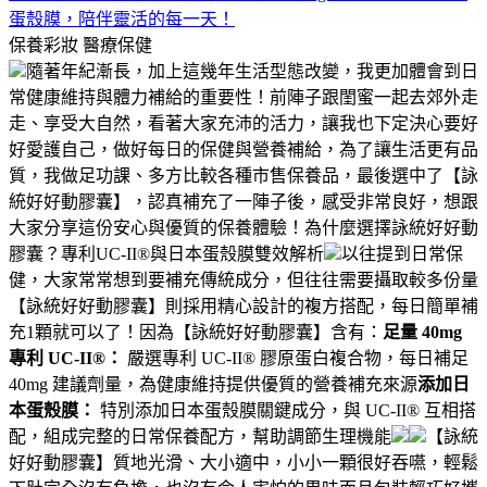
蛋殼膜，陪伴靈活的每一天！
保養彩妝
醫療保健
隨著年紀漸長，加上這幾年生活型態改變，我更加體會到日
常健康維持與體力補給的重要性！前陣子跟閨蜜一起去郊外走
走、享受大自然，看著大家充沛的活力，讓我也下定決心要好
好愛護自己，做好每日的保健與營養補給，為了讓生活更有品
質，我做足功課、多方比較各種市售保養品，最後選中了【詠
統好好動膠囊】，認真補充了一陣子後，感受非常良好，想跟
大家分享這份安心與優質的保養體驗！為什麼選擇詠統好好動
膠囊？專利UC-II®與日本蛋殼膜雙效解析
以往提到日常保
健，大家常常想到要補充傳統成分，但往往需要攝取較多份量
【詠統好好動膠囊】則採用精心設計的複方搭配，每日簡單補
充1顆就可以了！因為【詠統好好動膠囊】含有：
足量 40mg
專利 UC-II®：
嚴選專利 UC-II® 膠原蛋白複合物，每日補足
40mg 建議劑量，為健康維持提供優質的營養補充來源
添加日
本蛋殼膜：
特別添加日本蛋殼膜關鍵成分，與 UC-II® 互相搭
配，組成完整的日常保養配方，幫助調節生理機能
【詠統
好好動膠囊】質地光滑、大小適中，小小一顆很好吞嚥，輕鬆