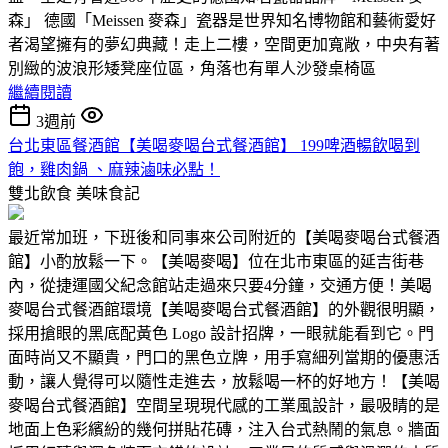
森」 德國「Meissen 麥森」瓷器是世界知名博物館和藝術愛好
者渴望擁有的夢幻典藏！走上二樓，空間更加寬敞，中央有著
別緻的波浪形矮凳座位區，角落也有單人沙發桌椅區
繼續閱讀
3週前
台北東區餐酒館【美喝麥喝台式餐酒館】 199啤酒暢飲喝到
飽，雞肉鍋 、麻辣滷味必點！
雙北飲食
美味食記
最近常加班，下班後和同事來公司附近的【美喝麥喝台式餐酒
館】小酌放鬆一下。【美喝麥喝】位在北市東區的延吉街巷
內，從捷運國父紀念館站走過來只要4分鐘，交通方便！美喝
麥喝台式餐酒館環境【美喝麥喝台式餐酒館】的外觀很明顯，
採用搶眼的黑底配黃色 Logo 設計招牌，一眼就能看到它。門
面時尚又不顯貴，門口的黑色立牌，用手寫細列當期的優惠活
動，讓人覺得可以隨性走進去，放鬆喝一杯的好地方！【美喝
麥喝台式餐酒館】空間呈現現代感的工業風設計，最吸睛的是
地面上色彩繽紛的幾何拼貼花磚，注入台式熱鬧的氣息。牆面