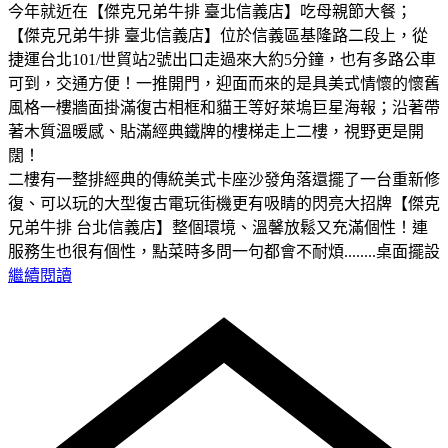
今年就近在【傑克兄弟牛排 臺北信義店】吃母親節大餐；
【傑克兄弟牛排 臺北信義店】位於信義區基隆路二段上，從
捷運台北101/世貿站2號出口走過來大約5分鐘，也有多路公車
可到，交通方便！一推開門，迎面而來的是具美式情懷的懷舊
風格一樓牆面掛滿復古相框和貓王等好萊塢巨星海報；沿著帶
著木質溫暖感、貼滿經典鐵牌的樓梯走上二樓，視野更是開
闊！
二樓有一整排經典的傳統美式卡座沙發角落還擺了一台重新修
復、可以玩的大型復古電玩街機更有吸睛的閃亮大招牌【傑克
兄弟牛排 台北信義店】整個環境、溫馨放鬆又充滿個性！連
服務生也很有個性，點菜時多問一句都會不耐煩........桌面擺設
繼續閱讀