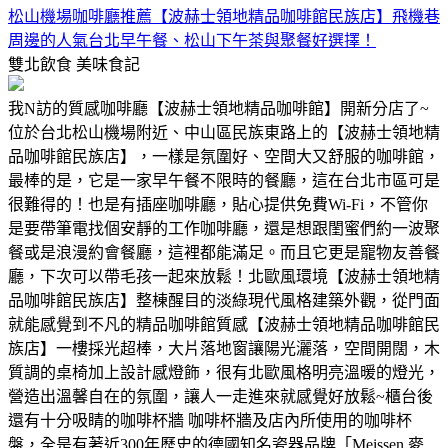
松山機場咖啡廳推薦【波赫士領地精品咖啡館民族店】飛機巷
周邊的人氣台北早午餐、松山下午茶與聚餐好選擇！
雙北飲食
美味食記
我N訪的質感咖啡廳【波赫士領地精品咖啡館】開新分店了~
位於台北松山機場附近、中山區民族東路上的【波赫士領地精
品咖啡館民族店】，一樣是氛圍好、空間大又舒服的咖啡館，
最棒的是，它是一家早午餐不限時的餐廳，這在台北市區可是
很難得的！也是有插座咖啡廳，貼心提供免費Wi-Fi，不管你
是要帶筆電找個安靜的工作咖啡廳，還是想跟閨蜜們約一波聚
餐或是浪漫約會餐廳，這裡都能滿足。而且它更是寵物友善餐
廳，下次可以帶毛孩一起來放鬆！北歐風環境【波赫士領地精
品咖啡館民族店】整棟醒目的淡綠現代風格建築外觀，從門面
就能感覺到不凡的精品咖啡館質感【波赫士領地精品咖啡館民
族店】一樓採光超棒，大片落地窗讓陽光灑落，空間開闊，木
質調的桌椅加上設計感燈飾，很有北歐風格明亮溫暖的燈光，
營造出溫馨自在的氛圍，讓人一走進來就感覺好放鬆~櫃台後
還有十分吸睛的咖啡杯牆 咖啡杯牆及店內所使用的咖啡杯
盤，全是有著近300年歷史的德國知名瓷器品牌「Meissen 麥