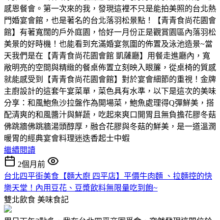
感恩餐會。第一次來的我，發現這裡不只是能拍美照的台北熱
門婚宴會館，也是著名的台北落羽松景點！【青青食尚花園會
館】有著寬闊的戶外庭園，恰好一月份正是觀賞園區內落羽松
美景的好時機！也能看到充滿婚宴氛圍的佈置及泳池造景~當
天我們是在【青青食尚花園會館 凱薩廳】用餐走進廳內，寬
敞明亮的空間與精緻的餐桌佈置立刻映入眼簾，從桌椅的質感
就能感受到【青青食尚花園會館】對於宴會細節的重視！金牌
主廚設計的這套午宴菜單，菜色具有水準，以下是這次的美味
分享：和風鮑魚沙拉盤作為開場菜，鮑魚處理得Q彈鮮美，搭
配清爽的和風醬汁與鮮蔬，吃起來爽口開胃且無負擔花膠冬菇
佛跳牆佛跳牆湯頭醇厚，融合花膠與冬菇的鮮美，是一道溫潤
暖胃的經典宴會料理迷迭香起士中蝦
繼續閱讀
2個月前
台北四平街美食【麵大廚 四平店】平價牛肉麵 、拉麵控的快
樂天堂！內用豆花、豆漿飲料無限量吃到飽~
雙北飲食
美味食記