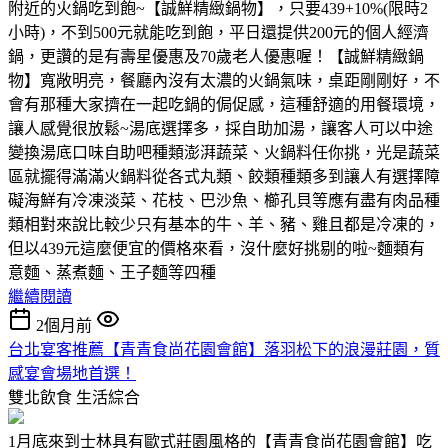
附近的火鍋吃到飽~【誠鮮精緻鍋物】，只要439+10%(限時2
小時)，不到500元就能吃到飽，平日還提供200元的個人經濟
鍋，更讚的是有壽星優惠及70歲老人優惠喔！【誠鮮精緻鍋
物】寬敞明亮，餐廳內沒有太濃的火鍋氣味，桌距剛剛好，不
會有那種大家擠在一起吃鍋的侷促感，這種舒適的用餐環境，
讓人感覺很放鬆~湯底選擇多，採自助加湯，讓客人可以中途
變換湯底口味自助吧種類澎湃蔬菜、火鍋料任你挑，光是蔬菜
區就擺得滿滿火鍋料從各式丸類、餃類種類多到讓人有選擇障
礙海鮮有冷凍淡菜、花枝、巴沙魚、櫛孔貝等應有盡有肉品種
類相對來說比較少只有基本的牛、羊、豬、雞且都是冷凍的，
但以439元這麼便宜的價格來看，沒什麼好挑剔的啦~麵類有
意麵、蒸煮麵、王子麵等四種
繼續閱讀
2個月前
台北宴客推薦【青青食尚花園會館】落羽松下的浪漫莊園，質
感宴會場地首選！
雙北飲食
生活綜合
1月底來到士林具有歐式莊園風格的【青青食尚花園會館】吃