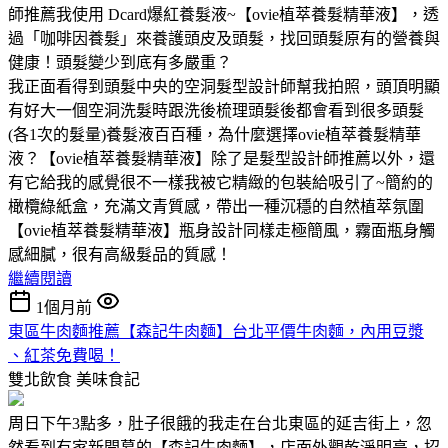
師推薦我使用 Dcard爆紅養髮液~【ovie植萃養髮精華液】，透
過「咖啡因養髮」來養護頭皮及頭髮，找回頭髮原有的營養與
健康！頭髮變少到底有多嚴重？
我正面看得到頭髮中央的空洞髮型設計師幫我拍照，頭頂明顯
有好大一個空洞洗髮時跟洗後梳理頭髮後都會看到很多頭髮
(各1次的髮量)養髮液百百種，為什麼選擇ovie植萃養髮精華
液？【ovie植萃養髮精華液】除了是髮型設計師推薦以外，還
有它給我的感覺很不一樣我被它精緻的包裝給吸引了~簡約的
橄欖綠紙盒，充滿文青質感，帶出一種沉穩的自然植萃氛圍
【ovie植萃養髮精華液】瓶身設計同樣走極簡風，霧面瓶身觸
感細膩，很有高級髮品的質感！
繼續閱讀
1個月前
東區牛肉麵推薦【森記牛肉麵】台北平價牛肉麵，內用豆漿
、紅茶免費喝！
雙北飲食
美味食記
周日下午3點多，肚子很餓的我走在台北東區的延吉街上，忽
然看到有家新開幕的【森記牛肉麵】，店面外觀乾淨明亮，招