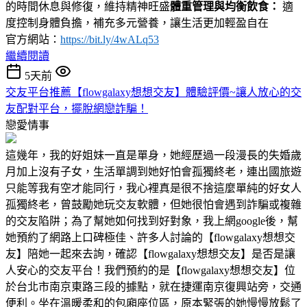
的時間休息與修復，維持精神旺盛
體重管理與均衡飲食：
適
度控制身體負擔，補充多元營養，讓生活更加輕盈自在
官方網站：
https://bit.ly/4wALq53
繼續閱讀
5天前
交友平台推薦【flowgalaxy想想交友】體驗評價~讓人放心的交
友配對平台，擺脫網戀詐騙！
戀愛情事
這幾年，我的好姐妹一直是單身，她經歷過一段漫長的失婚歲
月加上沒有子女，生活單調到她好怕會孤獨終老，連出國旅遊
只能等我有空才能同行，我心裡真是很不捨這麼單純的好女人
孤獨終老，曾鼓勵她玩交友軟體，但她很怕會遇到詐騙或複雜
的交友陷阱；為了幫她如何找到好對象，我上網google後，幫
她預約了網路上口碑極佳、許多人討論的【flowgalaxy想想交
友】陪她一起來去詢，確認【flowgalaxy想想交友】是否是讓
人安心的交友平台！我們預約的是【flowgalaxy想想交友】位
於台北市南京東路三段的據點，就在捷運南京復興站旁，交通
便利。坐在溫暖柔和的包廂座位區，原本緊張的她慢慢放鬆了