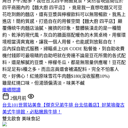
周日下午2點多，我在台北四平商圈覓食，突然發現這間位於
四平商圈內的【麵大廚 四平店】，竟是我一直想吃麵又可豆
花吃到飽的麵店，還有豆漿與檸檬飲料可以無限暢飲，我馬上
進店！簡約質感，打造自在的用餐空間【麵大廚 四平店】顛
覆傳統牛肉麵店油膩、擁擠的印象，整體裝潢走的是一種簡
約、乾淨的現代風，灰白的牆面搭配暖色的木質桌椅，用餐環
境相當清爽寬敞，讓我一個人用餐，也能感到放鬆自在！
店內採自助式服務，掃瞄桌上QR CODE 點餐後，到自助收費
機付錢即可最吸睛的自助吧就在旁邊不論是豆花所需的各式配
料，還是解膩的豆漿、檸檬冬瓜，都是無限量供應喔！豆花配
料足足有6種之多，而且店員還會補滿配料，完全不怕客人
吃，好佛心！紅燒原味雪花牛肉麵$180(沒收服務10%)
雖是紅燒口味，但湯頭偏清淡，味美不鹹
繼續閱讀
2個月前
台北101世貿站美食【傑克兄弟牛排 台北信義店】好萊塢復古
美式牛排館，必點嫩肩牛排！
雙北飲食
美味食記