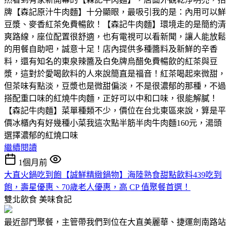
牌【森記原汁牛肉麵】十分顯眼，最吸引我的是：內用可以鮮
豆漿、麥香紅茶免費暢飲！【森記牛肉麵】環境走的是簡約清
爽路線，座位配置很舒適，也有電視可以看新聞，讓人能放鬆
的用餐自助吧，誠意十足！店內提供多種醬料及新鮮的辛香
料，還有知名的東泉辣醬及白免牌烏醋免費暢飲的紅茶與豆
漿，這對於愛喝飲料的人來說簡直是福音！紅茶喝起來微甜，
但茶味有點淡，豆漿也是微甜偏淡，不是很濃郁的那種，不過
搭配重口味的紅燒牛肉麵，正好可以中和口味，很能解膩！
【森記牛肉麵】菜單種類不少，價位在台北東區來說，算是平
價冰櫃內有好幾種小菜我這次點半筋半肉牛肉麵160元，湯頭
選擇濃郁的紅燒口味
繼續閱讀
1個月前
大直火鍋吃到飽【誠鮮精緻鍋物】海陸熟食甜點飲料439吃到
飽，壽星優惠、70歲老人優惠，高 CP 值聚餐首選！
雙北飲食
美味食記
最近部門聚餐，主管帶我們到位在大直美麗華、捷運劍南路站