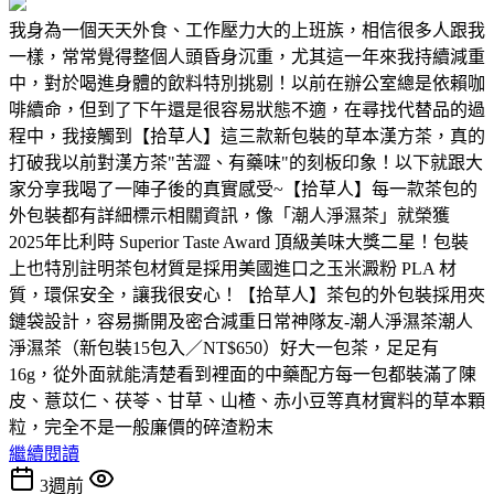
我身為一個天天外食、工作壓力大的上班族，相信很多人跟我
一樣，常常覺得整個人頭昏身沉重，尤其這一年來我持續減重
中，對於喝進身體的飲料特別挑剔！以前在辦公室總是依賴咖
啡續命，但到了下午還是很容易狀態不適，在尋找代替品的過
程中，我接觸到【拾草人】這三款新包裝的草本漢方茶，真的
打破我以前對漢方茶"苦澀、有藥味"的刻板印象！以下就跟大
家分享我喝了一陣子後的真實感受~【拾草人】每一款茶包的
外包裝都有詳細標示相關資訊，像「潮人淨濕茶」就榮獲
2025年比利時 Superior Taste Award 頂級美味大獎二星！包裝
上也特別註明茶包材質是採用美國進口之玉米澱粉 PLA 材
質，環保安全，讓我很安心！【拾草人】茶包的外包裝採用夾
鏈袋設計，容易撕開及密合減重日常神隊友-潮人淨濕茶潮人
淨濕茶（新包裝15包入／NT$650）好大一包茶，足足有
16g，從外面就能清楚看到裡面的中藥配方每一包都裝滿了陳
皮、薏苡仁、茯苓、甘草、山楂、赤小豆等真材實料的草本顆
粒，完全不是一般廉價的碎渣粉末
繼續閱讀
3週前