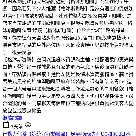
和恩恩到捷運行天宮站附近的【格沐斯咖啡】吃久違的早午
餐。因為看到不少人推薦【格沐斯咖啡】是家有溫度的質感咖
啡店~主打餐飲現點現做，連沙拉醬都是獨家自製，咖啡更是
店家自家烘焙的莊園級咖啡豆，很吸引吃貨&咖啡控的我！格
沐斯咖啡位置/環境【格沐斯咖啡】位於台北松江路的靜巷
內，從捷運行天宮站步行約3分鐘就到店門口擺放綠意植栽，
還有市區罕見的戶外座位區，天氣涼爽時可以選擇坐這裡喝咖
啡，很是愜意！
【格沐斯咖啡】空間以溫暖木質調為主軸，搭配溫柔的黃光與
白牆，營造出一種放鬆且有家的舒適氣息，店後面還有紅磚牆
面，帶點復古溫馨感！進門左側是長條木質高腳椅區，牆上掛
著美式風格的飾牌與咖啡豆麻布袋裝飾，很有咖啡文青fu~ 適
合一個人帶著電腦來邊喝咖啡邊工作或是靜心的享用餐飲【格
沐斯咖啡】後半段主要是雙人及四人桌，也可以彈性併桌，適
合閨蜜約會、同事聊天每個座位下都貼心提供置物籃供客人擺
放包包或隨身物品
繼續閱讀
3天前
行動力保養【詠統好好動膠囊】足量40mg專利UC-II®加日本