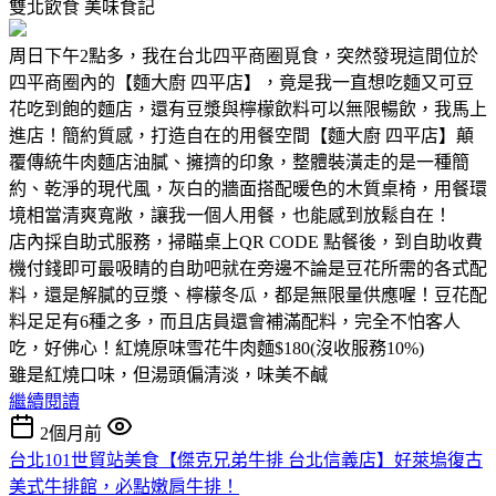
雙北飲食
美味食記
周日下午2點多，我在台北四平商圈覓食，突然發現這間位於
四平商圈內的【麵大廚 四平店】，竟是我一直想吃麵又可豆
花吃到飽的麵店，還有豆漿與檸檬飲料可以無限暢飲，我馬上
進店！簡約質感，打造自在的用餐空間【麵大廚 四平店】顛
覆傳統牛肉麵店油膩、擁擠的印象，整體裝潢走的是一種簡
約、乾淨的現代風，灰白的牆面搭配暖色的木質桌椅，用餐環
境相當清爽寬敞，讓我一個人用餐，也能感到放鬆自在！
店內採自助式服務，掃瞄桌上QR CODE 點餐後，到自助收費
機付錢即可最吸睛的自助吧就在旁邊不論是豆花所需的各式配
料，還是解膩的豆漿、檸檬冬瓜，都是無限量供應喔！豆花配
料足足有6種之多，而且店員還會補滿配料，完全不怕客人
吃，好佛心！紅燒原味雪花牛肉麵$180(沒收服務10%)
雖是紅燒口味，但湯頭偏清淡，味美不鹹
繼續閱讀
2個月前
台北101世貿站美食【傑克兄弟牛排 台北信義店】好萊塢復古
美式牛排館，必點嫩肩牛排！