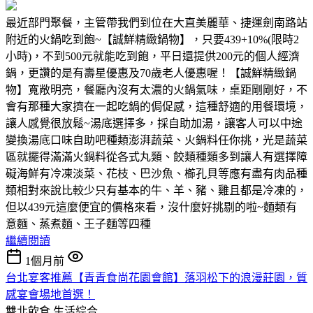
最近部門聚餐，主管帶我們到位在大直美麗華、捷運劍南路站
附近的火鍋吃到飽~【誠鮮精緻鍋物】，只要439+10%(限時2
小時)，不到500元就能吃到飽，平日還提供200元的個人經濟
鍋，更讚的是有壽星優惠及70歲老人優惠喔！【誠鮮精緻鍋
物】寬敞明亮，餐廳內沒有太濃的火鍋氣味，桌距剛剛好，不
會有那種大家擠在一起吃鍋的侷促感，這種舒適的用餐環境，
讓人感覺很放鬆~湯底選擇多，採自助加湯，讓客人可以中途
變換湯底口味自助吧種類澎湃蔬菜、火鍋料任你挑，光是蔬菜
區就擺得滿滿火鍋料從各式丸類、餃類種類多到讓人有選擇障
礙海鮮有冷凍淡菜、花枝、巴沙魚、櫛孔貝等應有盡有肉品種
類相對來說比較少只有基本的牛、羊、豬、雞且都是冷凍的，
但以439元這麼便宜的價格來看，沒什麼好挑剔的啦~麵類有
意麵、蒸煮麵、王子麵等四種
繼續閱讀
1個月前
台北宴客推薦【青青食尚花園會館】落羽松下的浪漫莊園，質
感宴會場地首選！
雙北飲食
生活綜合