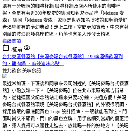
還有十分吸睛的咖啡杯牆 咖啡杯牆及店內所使用的咖啡杯
盤，全是有著近300年歷史的德國知名瓷器品牌「Meissen 麥
森」 德國「Meissen 麥森」瓷器是世界知名博物館和藝術愛好
者渴望擁有的夢幻典藏！走上二樓，空間更加寬敞，中央有著
別緻的波浪形矮凳座位區，角落也有單人沙發桌椅區
繼續閱讀
2週前
台北東區餐酒館【美喝麥喝台式餐酒館】 199啤酒暢飲喝到
飽，雞肉鍋 、麻辣滷味必點！
雙北飲食
美味食記
最近常加班，下班後和同事來公司附近的【美喝麥喝台式餐酒
館】小酌放鬆一下。【美喝麥喝】位在北市東區的延吉街巷
內，從捷運國父紀念館站走過來只要4分鐘，交通方便！美喝
麥喝台式餐酒館環境【美喝麥喝台式餐酒館】的外觀很明顯，
採用搶眼的黑底配黃色 Logo 設計招牌，一眼就能看到它。門
面時尚又不顯貴，門口的黑色立牌，用手寫細列當期的優惠活
動，讓人覺得可以隨性走進去，放鬆喝一杯的好地方！【美喝