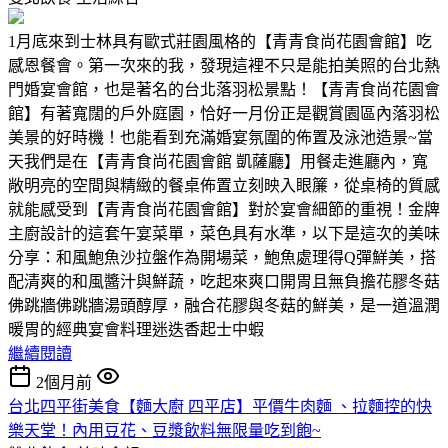
1月底來到士林具有歐式莊園風格的【青青食尚花園會館】吃
感恩餐會。第一次來的我，發現這裡不只是能拍美照的台北熱
門婚宴會館，也是著名的台北落羽松景點！【青青食尚花園會
館】有著寬闊的戶外庭園，恰好一月份正是觀賞園區內落羽松
美景的好時機！也能看到充滿婚宴氛圍的佈置及泳池造景~當
天我們是在【青青食尚花園會館 凱薩廳】用餐走進廳內，寬
敞明亮的空間與精緻的餐桌佈置立刻映入眼簾，從桌椅的質感
就能感受到【青青食尚花園會館】對於宴會細節的重視！金牌
主廚設計的這套午宴菜單，菜色具有水準，以下是這次的美味
分享：和風鮑魚沙拉盤作為開場菜，鮑魚處理得Q彈鮮美，搭
配清爽的和風醬汁與鮮蔬，吃起來爽口開胃且無負擔花膠冬菇
佛跳牆佛跳牆湯頭醇厚，融合花膠與冬菇的鮮美，是一道溫潤
暖胃的經典宴會料理迷迭香起士中蝦
繼續閱讀
2個月前
台北四平街美食【麵大廚 四平店】平價牛肉麵 、拉麵控的快
樂天堂！內用豆花、豆漿飲料無限量吃到飽~