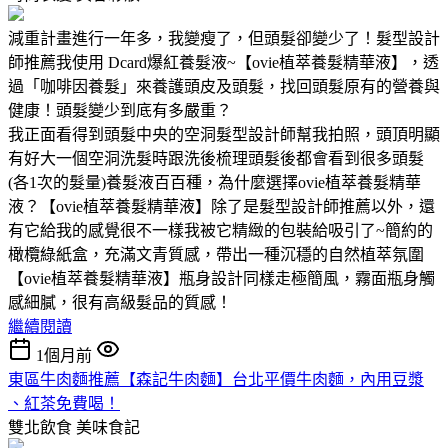
減重計畫進行一年多，我變瘦了，但頭髮卻變少了！髮型設計
師推薦我使用 Dcard爆紅養髮液~【ovie植萃養髮精華液】，透
過「咖啡因養髮」來養護頭皮及頭髮，找回頭髮原有的營養與
健康！頭髮變少到底有多嚴重？
我正面看得到頭髮中央的空洞髮型設計師幫我拍照，頭頂明顯
有好大一個空洞洗髮時跟洗後梳理頭髮後都會看到很多頭髮
(各1次的髮量)養髮液百百種，為什麼選擇ovie植萃養髮精華
液？【ovie植萃養髮精華液】除了是髮型設計師推薦以外，還
有它給我的感覺很不一樣我被它精緻的包裝給吸引了~簡約的
橄欖綠紙盒，充滿文青質感，帶出一種沉穩的自然植萃氛圍
【ovie植萃養髮精華液】瓶身設計同樣走極簡風，霧面瓶身觸
感細膩，很有高級髮品的質感！
繼續閱讀
1個月前
東區牛肉麵推薦【森記牛肉麵】台北平價牛肉麵，內用豆漿
、紅茶免費喝！
雙北飲食
美味食記