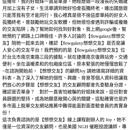
這幾年，我的好姐妹一直是單身，她經歷過一段漫長的失婚歲
月加上沒有子女，生活單調到她好怕會孤獨終老，連出國旅遊
只能等我有空才能同行，我心裡真是很不捨這麼單純的好女人
孤獨終老，曾鼓勵她玩交友軟體，但她很怕會遇到詐騙或複雜
的交友陷阱；為了幫她如何找到好對象，我上網google後，幫
她預約了網路上口碑極佳、許多人討論的【flowgalaxy想想交
友】陪她一起來去詢，確認【flowgalaxy想想交友】是否是讓
人安心的交友平台！我們預約的是【flowgalaxy想想交友】位
於台北市南京東路三段的據點，就在捷運南京復興站旁，交通
便利。坐在溫暖柔和的包廂座位區，原本緊張的她慢慢放鬆了
~在諮詢開始前，【想想交友】的顧問Joy 請她填寫詳細的資
料表，為了深入了解她的個性、興趣、背景等個人資料很讓我
們放心的步驟是【想想交友】的交友顧問都會先查驗身分證，
確認是否單身？ 對於一直害怕被騙的好姐妹來說，這份對會
員篩選的堅持，成為她願意敞開心房的關鍵，這點確實也是許
多市面上脫單交友網站推薦中難得能面對面查驗會員的真實身
份！
這次負責諮詢的是【想想交友】線上課程創辦人的 Joy，她不
僅是一位資深的交友顧問，也是美國 NGH 催眠授證講師，專