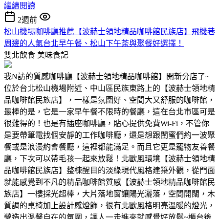
繼續閱讀
2週前
松山機場咖啡廳推薦【波赫士領地精品咖啡館民族店】飛機巷
周邊的人氣台北早午餐、松山下午茶與聚餐好選擇！
雙北飲食
美味食記
我N訪的質感咖啡廳【波赫士領地精品咖啡館】開新分店了~
位於台北松山機場附近、中山區民族東路上的【波赫士領地精
品咖啡館民族店】，一樣是氛圍好、空間大又舒服的咖啡館，
最棒的是，它是一家早午餐不限時的餐廳，這在台北市區可是
很難得的！也是有插座咖啡廳，貼心提供免費Wi-Fi，不管你
是要帶筆電找個安靜的工作咖啡廳，還是想跟閨蜜們約一波聚
餐或是浪漫約會餐廳，這裡都能滿足。而且它更是寵物友善餐
廳，下次可以帶毛孩一起來放鬆！北歐風環境【波赫士領地精
品咖啡館民族店】整棟醒目的淡綠現代風格建築外觀，從門面
就能感覺到不凡的精品咖啡館質感【波赫士領地精品咖啡館民
族店】一樓採光超棒，大片落地窗讓陽光灑落，空間開闊，木
質調的桌椅加上設計感燈飾，很有北歐風格明亮溫暖的燈光，
營造出溫馨自在的氛圍，讓人一走進來就感覺好放鬆~櫃台後