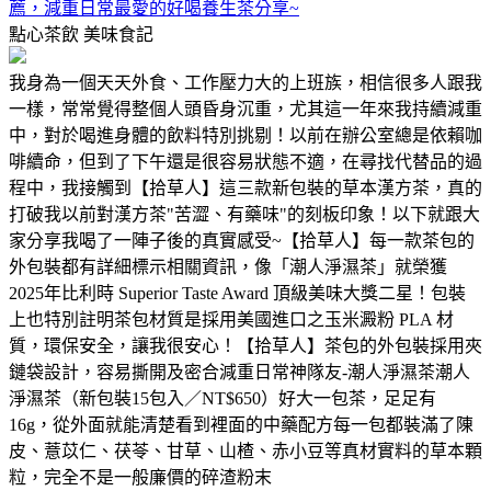
薦，減重日常最愛的好喝養生茶分享~
點心茶飲
美味食記
我身為一個天天外食、工作壓力大的上班族，相信很多人跟我
一樣，常常覺得整個人頭昏身沉重，尤其這一年來我持續減重
中，對於喝進身體的飲料特別挑剔！以前在辦公室總是依賴咖
啡續命，但到了下午還是很容易狀態不適，在尋找代替品的過
程中，我接觸到【拾草人】這三款新包裝的草本漢方茶，真的
打破我以前對漢方茶"苦澀、有藥味"的刻板印象！以下就跟大
家分享我喝了一陣子後的真實感受~【拾草人】每一款茶包的
外包裝都有詳細標示相關資訊，像「潮人淨濕茶」就榮獲
2025年比利時 Superior Taste Award 頂級美味大獎二星！包裝
上也特別註明茶包材質是採用美國進口之玉米澱粉 PLA 材
質，環保安全，讓我很安心！【拾草人】茶包的外包裝採用夾
鏈袋設計，容易撕開及密合減重日常神隊友-潮人淨濕茶潮人
淨濕茶（新包裝15包入／NT$650）好大一包茶，足足有
16g，從外面就能清楚看到裡面的中藥配方每一包都裝滿了陳
皮、薏苡仁、茯苓、甘草、山楂、赤小豆等真材實料的草本顆
粒，完全不是一般廉價的碎渣粉末