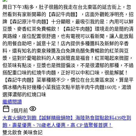
周日下午3點多，肚子很餓的我走在台北東區的延吉街上，忽
然看到有家新開幕的【森記牛肉麵】，店面外觀乾淨明亮，招
牌【森記原汁牛肉麵】十分顯眼，最吸引我的是：內用可以鮮
豆漿、麥香紅茶免費暢飲！【森記牛肉麵】環境走的是簡約清
爽路線，座位配置很舒適，也有電視可以看新聞，讓人能放鬆
的用餐自助吧，誠意十足！店內提供多種醬料及新鮮的辛香
料，還有知名的東泉辣醬及白免牌烏醋免費暢飲的紅茶與豆
漿，這對於愛喝飲料的人來說簡直是福音！紅茶喝起來微甜，
但茶味有點淡，豆漿也是微甜偏淡，不是很濃郁的那種，不過
搭配重口味的紅燒牛肉麵，正好可以中和口味，很能解膩！
【森記牛肉麵】菜單種類不少，價位在台北東區來說，算是平
價冰櫃內有好幾種小菜我這次點半筋半肉牛肉麵160元，湯頭
選擇濃郁的紅燒口味
繼續閱讀
1個月前
大直火鍋吃到飽【誠鮮精緻鍋物】海陸熟食甜點飲料439吃到
飽，壽星優惠、70歲老人優惠，高 CP 值聚餐首選！
雙北飲食
美味食記