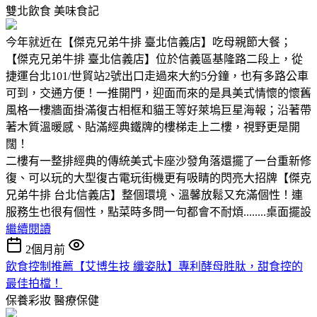
雙北飲食
美味食記
今年就近在【傑克兄弟牛排 臺北信義店】吃母親節大餐；
【傑克兄弟牛排 臺北信義店】位於信義區基隆路二段上，從
捷運台北101/世貿站2號出口走過來大約5分鐘，也有多路公車
可到，交通方便！一推開門，迎面而來的是具美式情懷的懷舊
風格一樓牆面掛滿復古相框和貓王等好萊塢巨星海報；沿著帶
著木質溫暖感、貼滿經典鐵牌的樓梯走上二樓，視野更是開
闊！
二樓有一整排經典的傳統美式卡座沙發角落還擺了一台重新修
復、可以玩的大型復古電玩街機更有吸睛的閃亮大招牌【傑克
兄弟牛排 台北信義店】整個環境、溫馨放鬆又充滿個性！連
服務生也很有個性，點菜時多問一句都會不耐煩........桌面擺設
繼續閱讀
2個月前
飲食控制推薦【艾博生技 纖姿肽】專利酵母胜肽，甜食控的
最佳拍檔！
保養彩妝
醫療保健