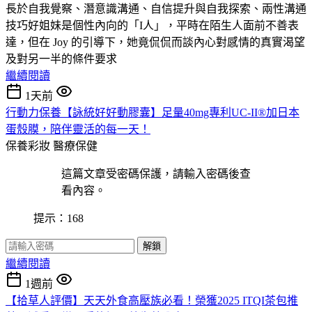
長於自我覺察、潛意識溝通、自信提升與自我探索、兩性溝通
技巧好姐妹是個性內向的「I人」，平時在陌生人面前不善表
達，但在 Joy 的引導下，她竟侃侃而談內心對感情的真實渴望
及對另一半的條件要求
繼續閱讀
1天前
行動力保養【詠統好好動膠囊】足量40mg專利UC-II®加日本
蛋殼膜，陪伴靈活的每一天！
保養彩妝
醫療保健
這篇文章受密碼保護，請輸入密碼後查
看內容。
提示：168
解鎖
繼續閱讀
1週前
【拾草人評價】天天外食高壓族必看！榮獲2025 ITQI茶包推