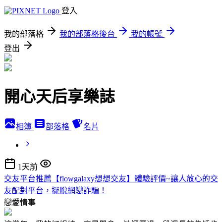
登入
我的部落格
我的部落格後台
我的帳號
登出
開心天后享樂誌
相簿
部落格
名片
1天前
交友平台推薦【flowgalaxy想想交友】體驗評價~讓人放心的交
友配對平台，擺脫網戀詐騙！
戀愛情事