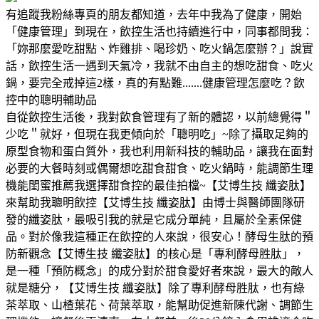
有追蹤我粉絲專頁的朋友都知道，去年中我為了健康，開始
「健康管理」到現在，飲控生活也持續進行中，同事都問我：
「妳那麼愛吃甜點、炸雞排、喝珍奶、吃火鍋怎麼辦？」說實
話，飲控生活一遇到天氣冷，我就不由自主的想吃甜食、吃火
鍋，要完全戒掉這2樣，真的有點難.......健康管理怎麼吃？飲
控中的聰明輔助品
自從飲控生活後，我對飲食管理有了新的體認，以前總覺得＂
少吃＂就好，但現在我更傾向於「聰明吃」~除了攝取足夠的
原型食物和蛋白質外，我也利用新科技的輔助品，讓我在面對
必要的大餐時刻或偶爾想吃甜食甜食、吃火鍋時，能調節生理
機能閨蜜推薦我選擇甜食控的最佳拍檔~【艾博生技 纖姿肽】
來幫助我聰明飲控【艾博生技 纖姿肽】由博士與醫師團隊研
發的纖姿肽，最吸引我的就是它成分單純，且屬於全素保健
品。對於像我這種正在飲控的人來說，很安心！酵母生肽的預
防新觀念【艾博生技 纖姿肽】的核心是「專利酵母胜肽」，
是一種「預防概念」的成分對於甜食愛好者來說，最大的敵人
就是糖分，【艾博生技 纖姿肽】除了專利酵母胜肽，也有綠
茶萃取、山楂葉花、荷葉萃取，能幫助促進新陳代謝、調節生