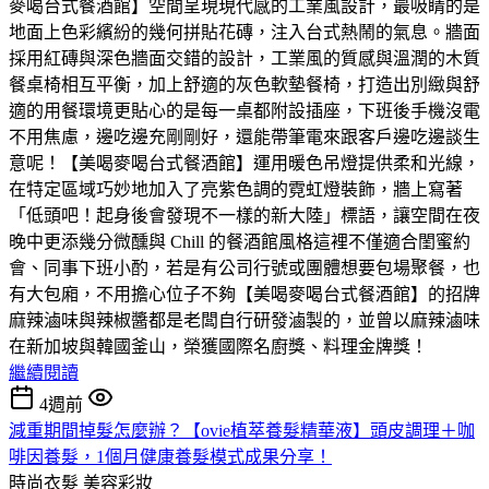
麥喝台式餐酒館】空間呈現現代感的工業風設計，最吸睛的是
地面上色彩繽紛的幾何拼貼花磚，注入台式熱鬧的氣息。牆面
採用紅磚與深色牆面交錯的設計，工業風的質感與溫潤的木質
餐桌椅相互平衡，加上舒適的灰色軟墊餐椅，打造出別緻與舒
適的用餐環境更貼心的是每一桌都附設插座，下班後手機沒電
不用焦慮，邊吃邊充剛剛好，還能帶筆電來跟客戶邊吃邊談生
意呢！【美喝麥喝台式餐酒館】運用暖色吊燈提供柔和光線，
在特定區域巧妙地加入了亮紫色調的霓虹燈裝飾，牆上寫著
「低頭吧！起身後會發現不一樣的新大陸」標語，讓空間在夜
晚中更添幾分微醺與 Chill 的餐酒館風格這裡不僅適合閨蜜約
會、同事下班小酌，若是有公司行號或團體想要包場聚餐，也
有大包廂，不用擔心位子不夠【美喝麥喝台式餐酒館】的招牌
麻辣滷味與辣椒醬都是老闆自行研發滷製的，並曾以麻辣滷味
在新加坡與韓國釜山，榮獲國際名廚獎、料理金牌獎！
繼續閱讀
4週前
減重期間掉髮怎麼辦？【ovie植萃養髮精華液】頭皮調理＋咖
啡因養髮，1個月健康養髮模式成果分享！
時尚衣髮
美容彩妝