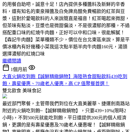
的用餐自助吧，誠意十足！店內提供多種醬料及新鮮的辛香
料，還有知名的東泉辣醬及白免牌烏醋免費暢飲的紅茶與豆
漿，這對於愛喝飲料的人來說簡直是福音！紅茶喝起來微甜，
但茶味有點淡，豆漿也是微甜偏淡，不是很濃郁的那種，不過
搭配重口味的紅燒牛肉麵，正好可以中和口味，很能解膩！
【森記牛肉麵】菜單種類不少，價位在台北東區來說，算是平
價冰櫃內有好幾種小菜我這次點半筋半肉牛肉麵160元，湯頭
選擇濃郁的紅燒口味
繼續閱讀
1個月前
大直火鍋吃到飽【誠鮮精緻鍋物】海陸熟食甜點飲料439吃到
飽，壽星優惠、70歲老人優惠，高 CP 值聚餐首選！
雙北飲食
美味食記
最近部門聚餐，主管帶我們到位在大直美麗華、捷運劍南路站
附近的火鍋吃到飽~【誠鮮精緻鍋物】，只要439+10%(限時2
小時)，不到500元就能吃到飽，平日還提供200元的個人經濟
鍋，更讚的是有壽星優惠及70歲老人優惠喔！【誠鮮精緻鍋
物】寬敞明亮，餐廳內沒有太濃的火鍋氣味，桌距剛剛好，不