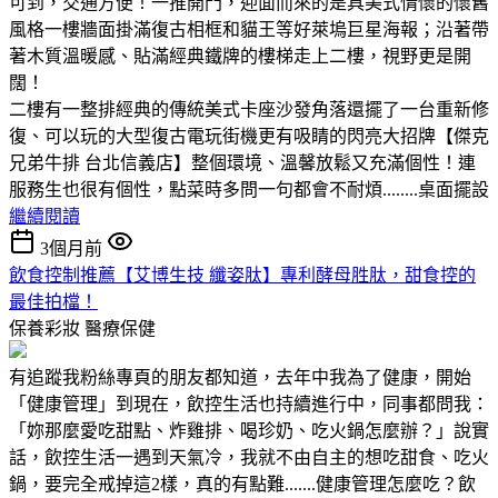
可到，交通方便！一推開門，迎面而來的是具美式情懷的懷舊
風格一樓牆面掛滿復古相框和貓王等好萊塢巨星海報；沿著帶
著木質溫暖感、貼滿經典鐵牌的樓梯走上二樓，視野更是開
闊！
二樓有一整排經典的傳統美式卡座沙發角落還擺了一台重新修
復、可以玩的大型復古電玩街機更有吸睛的閃亮大招牌【傑克
兄弟牛排 台北信義店】整個環境、溫馨放鬆又充滿個性！連
服務生也很有個性，點菜時多問一句都會不耐煩........桌面擺設
繼續閱讀
3個月前
飲食控制推薦【艾博生技 纖姿肽】專利酵母胜肽，甜食控的
最佳拍檔！
保養彩妝
醫療保健
有追蹤我粉絲專頁的朋友都知道，去年中我為了健康，開始
「健康管理」到現在，飲控生活也持續進行中，同事都問我：
「妳那麼愛吃甜點、炸雞排、喝珍奶、吃火鍋怎麼辦？」說實
話，飲控生活一遇到天氣冷，我就不由自主的想吃甜食、吃火
鍋，要完全戒掉這2樣，真的有點難.......健康管理怎麼吃？飲