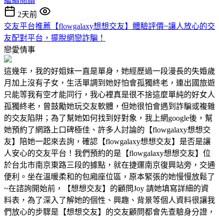
繼續閱讀
2天前
交友平台推薦【flowgalaxy想想交友】體驗評價~讓人放心的交
友配對平台，擺脫網戀詐騙！
戀愛情事
這幾年，我的好姐妹一直是單身，她經歷過一段漫長的失婚歲
月加上沒有子女，生活單調到她好怕會孤獨終老，連出國旅遊
只能等我有空才能同行，我心裡真是很不捨這麼單純的好女人
孤獨終老，曾鼓勵她玩交友軟體，但她很怕會遇到詐騙或複雜
的交友陷阱；為了幫她如何找到好對象，我上網google後，幫
她預約了網路上口碑極佳、許多人討論的【flowgalaxy想想交
友】陪她一起來去詢，確認【flowgalaxy想想交友】是否是讓
人安心的交友平台！我們預約的是【flowgalaxy想想交友】位
於台北市南京東路三段的據點，就在捷運南京復興站旁，交通
便利。坐在溫暖柔和的包廂座位區，原本緊張的她慢慢放鬆了
~在諮詢開始前，【想想交友】的顧問Joy 請她填寫詳細的資
料表，為了深入了解她的個性、興趣、背景等個人資料很讓我
們放心的步驟是【想想交友】的交友顧問都會先查驗身分證，