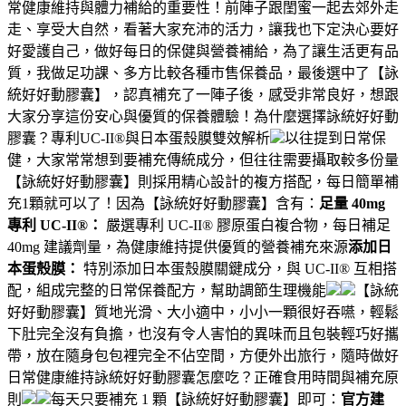
常健康維持與體力補給的重要性！前陣子跟閨蜜一起去郊外走
走、享受大自然，看著大家充沛的活力，讓我也下定決心要好
好愛護自己，做好每日的保健與營養補給，為了讓生活更有品
質，我做足功課、多方比較各種市售保養品，最後選中了【詠
統好好動膠囊】，認真補充了一陣子後，感受非常良好，想跟
大家分享這份安心與優質的保養體驗！為什麼選擇詠統好好動
膠囊？專利UC-II®與日本蛋殼膜雙效解析
以往提到日常保
健，大家常常想到要補充傳統成分，但往往需要攝取較多份量
【詠統好好動膠囊】則採用精心設計的複方搭配，每日簡單補
充1顆就可以了！因為【詠統好好動膠囊】含有：
足量 40mg
專利 UC-II®：
嚴選專利 UC-II® 膠原蛋白複合物，每日補足
40mg 建議劑量，為健康維持提供優質的營養補充來源
添加日
本蛋殼膜：
特別添加日本蛋殼膜關鍵成分，與 UC-II® 互相搭
配，組成完整的日常保養配方，幫助調節生理機能
【詠統
好好動膠囊】質地光滑、大小適中，小小一顆很好吞嚥，輕鬆
下肚完全沒有負擔，也沒有令人害怕的異味而且包裝輕巧好攜
帶，放在隨身包包裡完全不佔空間，方便外出旅行，隨時做好
日常健康維持詠統好好動膠囊怎麼吃？正確食用時間與補充原
則
每天只要補充 1 顆【詠統好好動膠囊】即可：
官方建