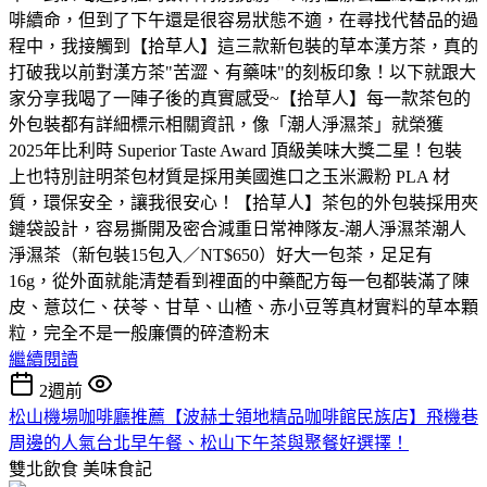
啡續命，但到了下午還是很容易狀態不適，在尋找代替品的過
程中，我接觸到【拾草人】這三款新包裝的草本漢方茶，真的
打破我以前對漢方茶"苦澀、有藥味"的刻板印象！以下就跟大
家分享我喝了一陣子後的真實感受~【拾草人】每一款茶包的
外包裝都有詳細標示相關資訊，像「潮人淨濕茶」就榮獲
2025年比利時 Superior Taste Award 頂級美味大獎二星！包裝
上也特別註明茶包材質是採用美國進口之玉米澱粉 PLA 材
質，環保安全，讓我很安心！【拾草人】茶包的外包裝採用夾
鏈袋設計，容易撕開及密合減重日常神隊友-潮人淨濕茶潮人
淨濕茶（新包裝15包入／NT$650）好大一包茶，足足有
16g，從外面就能清楚看到裡面的中藥配方每一包都裝滿了陳
皮、薏苡仁、茯苓、甘草、山楂、赤小豆等真材實料的草本顆
粒，完全不是一般廉價的碎渣粉末
繼續閱讀
2週前
松山機場咖啡廳推薦【波赫士領地精品咖啡館民族店】飛機巷
周邊的人氣台北早午餐、松山下午茶與聚餐好選擇！
雙北飲食
美味食記