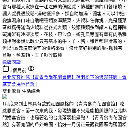
會有那種大家擠在一起吃鍋的侷促感，這種舒適的用餐環境，
讓人感覺很放鬆~湯底選擇多，採自助加湯，讓客人可以中途
變換湯底口味自助吧種類澎湃蔬菜、火鍋料任你挑，光是蔬菜
區就擺得滿滿火鍋料從各式丸類、餃類種類多到讓人有選擇障
礙海鮮有冷凍淡菜、花枝、巴沙魚、櫛孔貝等應有盡有肉品種
類相對來說比較少只有基本的牛、羊、豬、雞且都是冷凍的，
但以439元這麼便宜的價格來看，沒什麼好挑剔的啦~麵類有
意麵、蒸煮麵、王子麵等四種
繼續閱讀
2個月前
台北宴客推薦【青青食尚花園會館】落羽松下的浪漫莊園，質
感宴會場地首選！
雙北飲食
生活綜合
1月底來到士林具有歐式莊園風格的【青青食尚花園會館】吃
感恩餐會。第一次來的我，發現這裡不只是能拍美照的台北熱
門婚宴會館，也是著名的台北落羽松景點！【青青食尚花園會
館】有著寬闊的戶外庭園，恰好一月份正是觀賞園區內落羽松