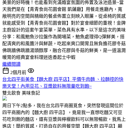
美景的好時機！也能看到充滿婚宴氛圍的佈置及泳池造景~當
天我們是在【青青食尚花園會館 凱薩廳】用餐走進廳內，寬
敞明亮的空間與精緻的餐桌佈置立刻映入眼簾，從桌椅的質感
就能感受到【青青食尚花園會館】對於宴會細節的重視！金牌
主廚設計的這套午宴菜單，菜色具有水準，以下是這次的美味
分享：和風鮑魚沙拉盤作為開場菜，鮑魚處理得Q彈鮮美，搭
配清爽的和風醬汁與鮮蔬，吃起來爽口開胃且無負擔花膠冬菇
佛跳牆佛跳牆湯頭醇厚，融合花膠與冬菇的鮮美，是一道溫潤
暖胃的經典宴會料理迷迭香起士中蝦
繼續閱讀
2個月前
台北四平街美食【麵大廚 四平店】平價牛肉麵 、拉麵控的快
樂天堂！內用豆花、豆漿飲料無限量吃到飽~
雙北飲食
美味食記
周日下午2點多，我在台北四平商圈覓食，突然發現這間位於
四平商圈內的【麵大廚 四平店】，竟是我一直想吃麵又可豆
花吃到飽的麵店，還有豆漿與檸檬飲料可以無限暢飲，我馬上
進店！簡約質感，打造自在的用餐空間【麵大廚 四平店】顛