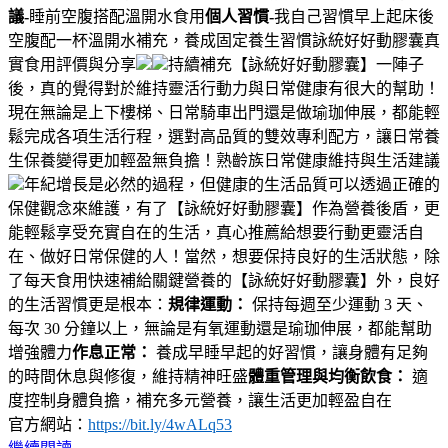
議-
睡前空腹搭配溫開水食用
個人習慣-
我自己習慣早上起床後
空腹配一杯溫開水補充，養成固定養生習慣詠統好好動膠囊真
實食用評價與分享
持續補充【詠統好好動膠囊】一陣子
後，真的覺得對於維持靈活行動力與日常健康有很大的幫助！
現在無論是上下樓梯、日常騎車出門還是做瑜珈伸展，都能輕
鬆完成各項生活行程，選對高品質的雙效專利配方，讓日常養
生保養變得更加輕盈無負擔！熟齡族日常健康維持與生活建議
年紀增長是必然的過程，但健康的生活品質可以透過正確的
保健觀念來維護，有了【詠統好好動膠囊】作為營養後盾，更
能輕鬆享受充實自在的生活，真心推薦給想要行動更靈活自
在、做好日常保健的人！當然，想要保持良好的生活狀態，除
了每天食用快速補給關鍵營養的【詠統好好動膠囊】外，良好
的生活習慣更是根本：
規律運動：
保持每週至少運動 3 天、
每次 30 分鐘以上，無論是有氧運動還是瑜珈伸展，都能幫助
增強體力
作息正常：
養成早睡早起的好習慣，讓身體有足夠
的時間休息與修復，維持精神旺盛
體重管理與均衡飲食：
適
度控制身體負擔，補充多元營養，讓生活更加輕盈自在
官方網站：
https://bit.ly/4wALq53