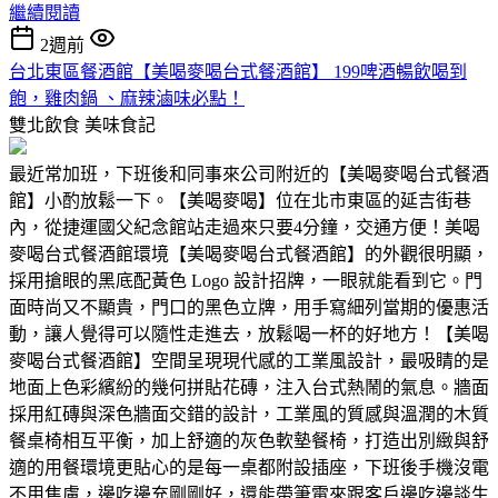
繼續閱讀
2週前
台北東區餐酒館【美喝麥喝台式餐酒館】 199啤酒暢飲喝到
飽，雞肉鍋 、麻辣滷味必點！
雙北飲食
美味食記
最近常加班，下班後和同事來公司附近的【美喝麥喝台式餐酒
館】小酌放鬆一下。【美喝麥喝】位在北市東區的延吉街巷
內，從捷運國父紀念館站走過來只要4分鐘，交通方便！美喝
麥喝台式餐酒館環境【美喝麥喝台式餐酒館】的外觀很明顯，
採用搶眼的黑底配黃色 Logo 設計招牌，一眼就能看到它。門
面時尚又不顯貴，門口的黑色立牌，用手寫細列當期的優惠活
動，讓人覺得可以隨性走進去，放鬆喝一杯的好地方！【美喝
麥喝台式餐酒館】空間呈現現代感的工業風設計，最吸睛的是
地面上色彩繽紛的幾何拼貼花磚，注入台式熱鬧的氣息。牆面
採用紅磚與深色牆面交錯的設計，工業風的質感與溫潤的木質
餐桌椅相互平衡，加上舒適的灰色軟墊餐椅，打造出別緻與舒
適的用餐環境更貼心的是每一桌都附設插座，下班後手機沒電
不用焦慮，邊吃邊充剛剛好，還能帶筆電來跟客戶邊吃邊談生