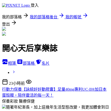
登入
我的部落格
我的部落格後台
我的帳號
登出
開心天后享樂誌
相簿
部落格
名片
23小時前
行動力保養【詠統好好動膠囊】足量40mg專利UC-II®加日本
蛋殼膜，陪伴靈活的每一天！
保養彩妝
醫療保健
隨著年紀漸長，加上這幾年生活型態改變，我更加體會到日