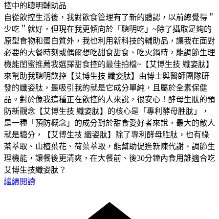
控中的聰明輔助品
自從飲控生活後，我對飲食管理有了新的體認，以前總覺得＂
少吃＂就好，但現在我更傾向於「聰明吃」~除了攝取足夠的
原型食物和蛋白質外，我也利用新科技的輔助品，讓我在面對
必要的大餐時刻或偶爾想吃甜食甜食、吃火鍋時，能調節生理
機能閨蜜推薦我選擇甜食控的最佳拍檔~【艾博生技 纖姿肽】
來幫助我聰明飲控【艾博生技 纖姿肽】由博士與醫師團隊研
發的纖姿肽，最吸引我的就是它成分單純，且屬於全素保健
品。對於像我這種正在飲控的人來說，很安心！酵母生肽的預
防新觀念【艾博生技 纖姿肽】的核心是「專利酵母胜肽」，
是一種「預防概念」的成分對於甜食愛好者來說，最大的敵人
就是糖分，【艾博生技 纖姿肽】除了專利酵母胜肽，也有綠
茶萃取、山楂葉花、荷葉萃取，能幫助促進新陳代謝、調節生
理機能，讓餐後更清爽，在大餐前、後30分鐘內食用誰適合吃
艾博生技纖姿肽？
繼續閱讀