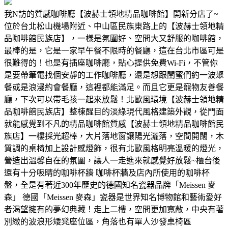
我N訪的質感咖啡廳【波赫士領地精品咖啡館】開新分店了~
位於台北松山機場附近、中山區民族東路上的【波赫士領地精
品咖啡館民族店】，一樣是氛圍好、空間大又舒服的咖啡館，
最棒的是，它是一家早午餐不限時的餐廳，這在台北市區可是
很難得的！也是有插座咖啡廳，貼心提供免費Wi-Fi，不管你
是要帶筆電找個安靜的工作咖啡廳，還是想跟閨蜜們約一波聚
餐或是浪漫約會餐廳，這裡都能滿足。而且它更是寵物友善餐
廳，下次可以帶毛孩一起來放鬆！北歐風環境【波赫士領地精
品咖啡館民族店】整棟醒目的淡綠現代風格建築外觀，從門面
就能感覺到不凡的精品咖啡館質感【波赫士領地精品咖啡館民
族店】一樓採光超棒，大片落地窗讓陽光灑落，空間開闊，木
質調的桌椅加上設計感燈飾，很有北歐風格明亮溫暖的燈光，
營造出溫馨自在的氛圍，讓人一走進來就感覺好放鬆~櫃台後
還有十分吸睛的咖啡杯牆 咖啡杯牆及店內所使用的咖啡杯
盤，全是有著近300年歷史的德國知名瓷器品牌「Meissen 麥
森」 德國「Meissen 麥森」瓷器是世界知名博物館和藝術愛好
者渴望擁有的夢幻典藏！走上二樓，空間更加寬敞，中央有著
別緻的波浪形矮凳座位區，角落也有單人沙發桌椅區