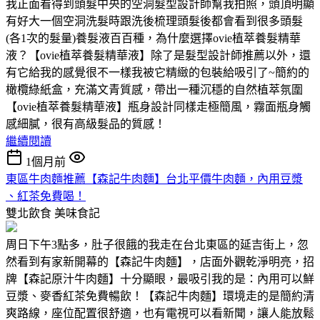
我正面看得到頭髮中央的空洞髮型設計師幫我拍照，頭頂明顯
有好大一個空洞洗髮時跟洗後梳理頭髮後都會看到很多頭髮
(各1次的髮量)養髮液百百種，為什麼選擇ovie植萃養髮精華
液？【ovie植萃養髮精華液】除了是髮型設計師推薦以外，還
有它給我的感覺很不一樣我被它精緻的包裝給吸引了~簡約的
橄欖綠紙盒，充滿文青質感，帶出一種沉穩的自然植萃氛圍
【ovie植萃養髮精華液】瓶身設計同樣走極簡風，霧面瓶身觸
感細膩，很有高級髮品的質感！
繼續閱讀
1個月前
東區牛肉麵推薦【森記牛肉麵】台北平價牛肉麵，內用豆漿
、紅茶免費喝！
雙北飲食
美味食記
周日下午3點多，肚子很餓的我走在台北東區的延吉街上，忽
然看到有家新開幕的【森記牛肉麵】，店面外觀乾淨明亮，招
牌【森記原汁牛肉麵】十分顯眼，最吸引我的是：內用可以鮮
豆漿、麥香紅茶免費暢飲！【森記牛肉麵】環境走的是簡約清
爽路線，座位配置很舒適，也有電視可以看新聞，讓人能放鬆