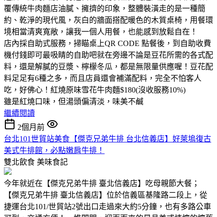
覆傳統牛肉麵店油膩、擁擠的印象，整體裝潢走的是一種簡
約、乾淨的現代風，灰白的牆面搭配暖色的木質桌椅，用餐環
境相當清爽寬敞，讓我一個人用餐，也能感到放鬆自在！
店內採自助式服務，掃瞄桌上QR CODE 點餐後，到自助收費
機付錢即可最吸睛的自助吧就在旁邊不論是豆花所需的各式配
料，還是解膩的豆漿、檸檬冬瓜，都是無限量供應喔！豆花配
料足足有6種之多，而且店員還會補滿配料，完全不怕客人
吃，好佛心！紅燒原味雪花牛肉麵$180(沒收服務10%)
雖是紅燒口味，但湯頭偏清淡，味美不鹹
繼續閱讀
2個月前
台北101世貿站美食【傑克兄弟牛排 台北信義店】好萊塢復古
美式牛排館，必點嫩肩牛排！
雙北飲食
美味食記
今年就近在【傑克兄弟牛排 臺北信義店】吃母親節大餐；
【傑克兄弟牛排 臺北信義店】位於信義區基隆路二段上，從
捷運台北101/世貿站2號出口走過來大約5分鐘，也有多路公車