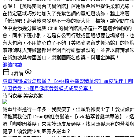
意呢！【美喝麥喝台式餐酒館】運用暖色吊燈提供柔和光線，
在特定區域巧妙地加入了亮紫色調的霓虹燈裝飾，牆上寫著
「低頭吧！起身後會發現不一樣的新大陸」標語，讓空間在夜
晚中更添幾分微醺與 Chill 的餐酒館風格這裡不僅適合閨蜜約
會、同事下班小酌，若是有公司行號或團體想要包場聚餐，也
有大包廂，不用擔心位子不夠【美喝麥喝台式餐酒館】的招牌
麻辣滷味與辣椒醬都是老闆自行研發滷製的，並曾以麻辣滷味
在新加坡與韓國釜山，榮獲國際名廚獎、料理金牌獎！
繼續閱讀
4週前
減重期間掉髮怎麼辦？【ovie植萃養髮精華液】頭皮調理＋咖
啡因養髮，1個月健康養髮模式成果分享！
時尚衣髮
美容彩妝
減重計畫進行一年多，我變瘦了，但頭髮卻變少了！髮型設計
師推薦我使用 Dcard爆紅養髮液~【ovie植萃養髮精華液】，透
過「咖啡因養髮」來養護頭皮及頭髮，找回頭髮原有的營養與
健康！頭髮變少到底有多嚴重？