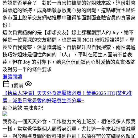
確認是否單身？ 對於一直害怕被騙的好姐妹來說，這份對會
員篩選的堅持，成為她願意敞開心房的關鍵，這點確實也是許
多市面上脫單交友網站推薦中難得能面對面查驗會員的真實身
份！
這次負責諮詢的是【想想交友】線上課程創辦人的 Joy，她不
僅是一位資深的交友顧問，也是美國 NGH 催眠授證講師，專
長於自我覺察、潛意識溝通、自信提升與自我探索、兩性溝通
技巧好姐妹是個性內向的「I人」，平時在陌生人面前不善表
達，但在 Joy 的引導下，她竟侃侃而談內心對感情的真實渴望
及對另一半的條件要求
繼續閱讀
1週前
【拾草人評價】天天外食高壓族必看！榮獲2025 ITQI茶包推
薦，減重日常最愛的好喝養生茶分享~
點心茶飲
美味食記
我身為一個天天外食、工作壓力大的上班族，相信很多人跟我
一樣，常常覺得整個人頭昏身沉重，尤其這一年來我持續減重
中，對於喝進身體的飲料特別挑剔！以前在辦公室總是依賴咖