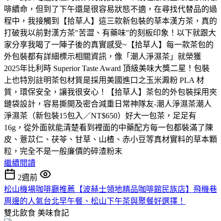
啡續命，但到了下午還是很容易狀態不適，在尋找代替品的過
程中，我接觸到【拾草人】這三款新包裝的草本漢方茶，真的
打破我以前對漢方茶"苦澀、有藥味"的刻板印象！以下就跟大
家分享我喝了一陣子後的真實感受~【拾草人】每一款茶包的
外包裝都有詳細標示相關資訊，像「潮人淨濕茶」就榮獲
2025年比利時 Superior Taste Award 頂級美味大獎二星！包裝
上也特別註明茶包材質是採用美國進口之玉米澱粉 PLA 材
質，環保安全，讓我很安心！【拾草人】茶包的外包裝採用夾
鏈袋設計，容易撕開及密合減重日常神隊友-潮人淨濕茶潮人
淨濕茶（新包裝15包入／NT$650）好大一包茶，足足有
16g，從外面就能清楚看到裡面的中藥配方每一包都裝滿了陳
皮、薏苡仁、茯苓、甘草、山楂、赤小豆等真材實料的草本顆
粒，完全不是一般廉價的碎渣粉末
繼續閱讀
2週前
松山機場咖啡廳推薦【波赫士領地精品咖啡館民族店】飛機巷
周邊的人氣台北早午餐、松山下午茶與聚餐好選擇！
雙北飲食
美味食記