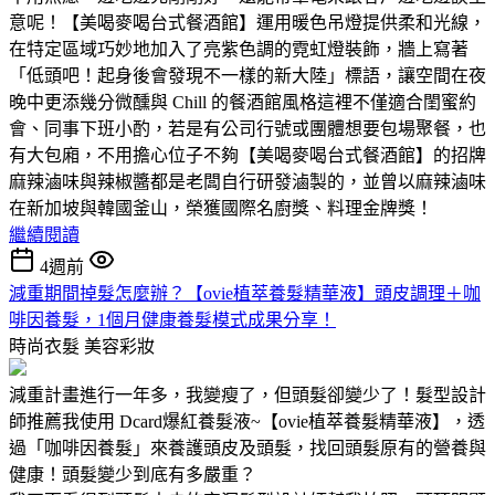
意呢！【美喝麥喝台式餐酒館】運用暖色吊燈提供柔和光線，
在特定區域巧妙地加入了亮紫色調的霓虹燈裝飾，牆上寫著
「低頭吧！起身後會發現不一樣的新大陸」標語，讓空間在夜
晚中更添幾分微醺與 Chill 的餐酒館風格這裡不僅適合閨蜜約
會、同事下班小酌，若是有公司行號或團體想要包場聚餐，也
有大包廂，不用擔心位子不夠【美喝麥喝台式餐酒館】的招牌
麻辣滷味與辣椒醬都是老闆自行研發滷製的，並曾以麻辣滷味
在新加坡與韓國釜山，榮獲國際名廚獎、料理金牌獎！
繼續閱讀
4週前
減重期間掉髮怎麼辦？【ovie植萃養髮精華液】頭皮調理＋咖
啡因養髮，1個月健康養髮模式成果分享！
時尚衣髮
美容彩妝
減重計畫進行一年多，我變瘦了，但頭髮卻變少了！髮型設計
師推薦我使用 Dcard爆紅養髮液~【ovie植萃養髮精華液】，透
過「咖啡因養髮」來養護頭皮及頭髮，找回頭髮原有的營養與
健康！頭髮變少到底有多嚴重？