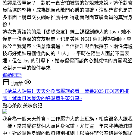
確認是否單身？ 對於一直害怕被騙的好姐妹來說，這份對會
員篩選的堅持，成為她願意敞開心房的關鍵，這點確實也是許
多市面上脫單交友網站推薦中難得能面對面查驗會員的真實身
份！
這次負責諮詢的是【想想交友】線上課程創辦人的 Joy，她不
僅是一位資深的交友顧問，也是美國 NGH 催眠授證講師，專
長於自我覺察、潛意識溝通、自信提升與自我探索、兩性溝通
技巧好姐妹是個性內向的「I人」，平時在陌生人面前不善表
達，但在 Joy 的引導下，她竟侃侃而談內心對感情的真實渴望
及對另一半的條件要求
繼續閱讀
1週前
【拾草人評價】天天外食高壓族必看！榮獲2025 ITQI茶包推
薦，減重日常最愛的好喝養生茶分享~
點心茶飲
美味食記
我身為一個天天外食、工作壓力大的上班族，相信很多人跟我
一樣，常常覺得整個人頭昏身沉重，尤其這一年來我持續減重
中，對於喝進身體的飲料特別挑剔！以前在辦公室總是依賴咖