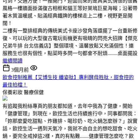
可到，交通方便！一推開門，迎面而來的是具美式情懷的懷舊
風格一樓牆面掛滿復古相框和貓王等好萊塢巨星海報；沿著帶
著木質溫暖感、貼滿經典鐵牌的樓梯走上二樓，視野更是開
闊！
二樓有一整排經典的傳統美式卡座沙發角落還擺了一台重新修
復、可以玩的大型復古電玩街機更有吸睛的閃亮大招牌【傑克
兄弟牛排 台北信義店】整個環境、溫馨放鬆又充滿個性！連
服務生也很有個性，點菜時多問一句都會不耐煩........桌面擺設
繼續閱讀
3個月前
飲食控制推薦【艾博生技 纖姿肽】專利酵母胜肽，甜食控的
最佳拍檔！
保養彩妝
醫療保健
有追蹤我粉絲專頁的朋友都知道，去年中我為了健康，開始
「健康管理」到現在，飲控生活也持續進行中，同事都問我：
「妳那麼愛吃甜點、炸雞排、喝珍奶、吃火鍋怎麼辦？」說實
話，飲控生活一遇到天氣冷，我就不由自主的想吃甜食、吃火
鍋，要完全戒掉這2樣，真的有點難.......健康管理怎麼吃？飲