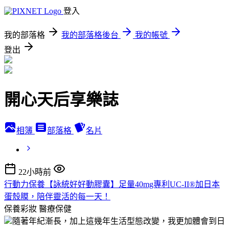
登入
我的部落格
我的部落格後台
我的帳號
登出
開心天后享樂誌
相簿
部落格
名片
22小時前
行動力保養【詠統好好動膠囊】足量40mg專利UC-II®加日本
蛋殼膜，陪伴靈活的每一天！
保養彩妝
醫療保健
隨著年紀漸長，加上這幾年生活型態改變，我更加體會到日