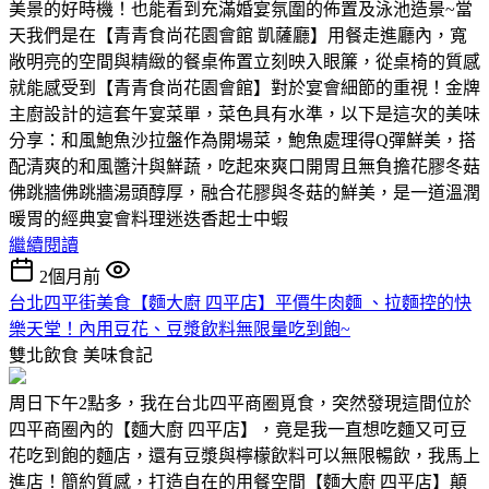
美景的好時機！也能看到充滿婚宴氛圍的佈置及泳池造景~當
天我們是在【青青食尚花園會館 凱薩廳】用餐走進廳內，寬
敞明亮的空間與精緻的餐桌佈置立刻映入眼簾，從桌椅的質感
就能感受到【青青食尚花園會館】對於宴會細節的重視！金牌
主廚設計的這套午宴菜單，菜色具有水準，以下是這次的美味
分享：和風鮑魚沙拉盤作為開場菜，鮑魚處理得Q彈鮮美，搭
配清爽的和風醬汁與鮮蔬，吃起來爽口開胃且無負擔花膠冬菇
佛跳牆佛跳牆湯頭醇厚，融合花膠與冬菇的鮮美，是一道溫潤
暖胃的經典宴會料理迷迭香起士中蝦
繼續閱讀
2個月前
台北四平街美食【麵大廚 四平店】平價牛肉麵 、拉麵控的快
樂天堂！內用豆花、豆漿飲料無限量吃到飽~
雙北飲食
美味食記
周日下午2點多，我在台北四平商圈覓食，突然發現這間位於
四平商圈內的【麵大廚 四平店】，竟是我一直想吃麵又可豆
花吃到飽的麵店，還有豆漿與檸檬飲料可以無限暢飲，我馬上
進店！簡約質感，打造自在的用餐空間【麵大廚 四平店】顛