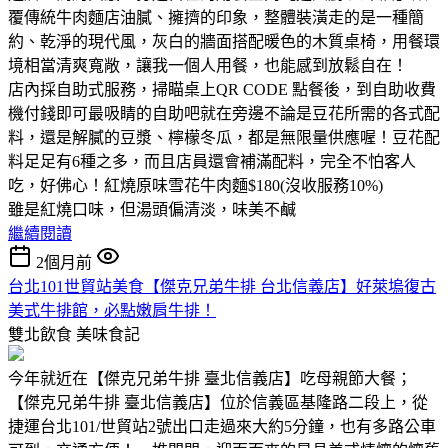
覆傳統牛肉麵店油膩、擁擠的印象，整體裝潢走的是一種簡
約、乾淨的現代風，灰白的牆面搭配暖色的木質桌椅，用餐環
境相當清爽寬敞，讓我一個人用餐，也能感到放鬆自在！
店內採自助式服務，掃瞄桌上QR CODE 點餐後，到自助收費
機付錢即可最吸睛的自助吧就在旁邊不論是豆花所需的各式配
料，還是解膩的豆漿、檸檬冬瓜，都是無限量供應喔！豆花配
料足足有6種之多，而且店員還會補滿配料，完全不怕客人
吃，好佛心！紅燒原味雪花牛肉麵$180(沒收服務10%)
雖是紅燒口味，但湯頭偏清淡，味美不鹹
繼續閱讀
2個月前
台北101世貿站美食【傑克兄弟牛排 台北信義店】好萊塢復古
美式牛排館，必點嫩肩牛排！
雙北飲食
美味食記
今年就近在【傑克兄弟牛排 臺北信義店】吃母親節大餐；
【傑克兄弟牛排 臺北信義店】位於信義區基隆路二段上，從
捷運台北101/世貿站2號出口走過來大約5分鐘，也有多路公車