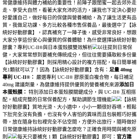
常健康維持與體力補給的重要性！前陣子跟閨蜜一起去郊外走
走、享受大自然，看著大家充沛的活力，讓我也下定決心要好
好愛護自己，做好每日的保健與營養補給，為了讓生活更有品
質，我做足功課、多方比較各種市售保養品，最後選中了【詠
統好好動膠囊】，認真補充了一陣子後，感受非常良好，想跟
大家分享這份安心與優質的保養體驗！為什麼選擇詠統好好動
膠囊？專利UC-II®與日本蛋殼膜雙效解析
以往提到日常保
健，大家常常想到要補充傳統成分，但往往需要攝取較多份量
【詠統好好動膠囊】則採用精心設計的複方搭配，每日簡單補
充1顆就可以了！因為【詠統好好動膠囊】含有：
足量 40mg
專利 UC-II®：
嚴選專利 UC-II® 膠原蛋白複合物，每日補足
40mg 建議劑量，為健康維持提供優質的營養補充來源
添加日
本蛋殼膜：
特別添加日本蛋殼膜關鍵成分，與 UC-II® 互相搭
配，組成完整的日常保養配方，幫助調節生理機能
【詠統
好好動膠囊】質地光滑、大小適中，小小一顆很好吞嚥，輕鬆
下肚完全沒有負擔，也沒有令人害怕的異味而且包裝輕巧好攜
帶，放在隨身包包裡完全不佔空間，方便外出旅行，隨時做好
日常健康維持詠統好好動膠囊怎麼吃？正確食用時間與補充原
則
每天只要補充 1 顆【詠統好好動膠囊】即可：
官方建