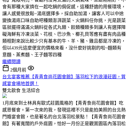
會有那種大家擠在一起吃鍋的侷促感，這種舒適的用餐環境，
讓人感覺很放鬆~湯底選擇多，採自助加湯，讓客人可以中途
變換湯底口味自助吧種類澎湃蔬菜、火鍋料任你挑，光是蔬菜
區就擺得滿滿火鍋料從各式丸類、餃類種類多到讓人有選擇障
礙海鮮有冷凍淡菜、花枝、巴沙魚、櫛孔貝等應有盡有肉品種
類相對來說比較少只有基本的牛、羊、豬、雞且都是冷凍的，
但以439元這麼便宜的價格來看，沒什麼好挑剔的啦~麵類有
意麵、蒸煮麵、王子麵等四種
繼續閱讀
2個月前
台北宴客推薦【青青食尚花園會館】落羽松下的浪漫莊園，質
感宴會場地首選！
雙北飲食
生活綜合
1月底來到士林具有歐式莊園風格的【青青食尚花園會館】吃
感恩餐會。第一次來的我，發現這裡不只是能拍美照的台北熱
門婚宴會館，也是著名的台北落羽松景點！【青青食尚花園會
館】有著寬闊的戶外庭園，恰好一月份正是觀賞園區內落羽松