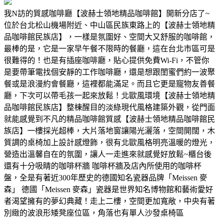
我N訪的質感咖啡廳【波赫士領地精品咖啡館】開新分店了~
位於台北松山機場附近、中山區民族東路上的【波赫士領地精
品咖啡館民族店】，一樣是氛圍好、空間大又舒服的咖啡館，
最棒的是，它是一家早午餐不限時的餐廳，這在台北市區可是
很難得的！也是有插座咖啡廳，貼心提供免費Wi-Fi，不管你
是要帶筆電找個安靜的工作咖啡廳，還是想跟閨蜜們約一波聚
餐或是浪漫約會餐廳，這裡都能滿足。而且它更是寵物友善餐
廳，下次可以帶毛孩一起來放鬆！北歐風環境【波赫士領地精
品咖啡館民族店】整棟醒目的淡綠現代風格建築外觀，從門面
就能感覺到不凡的精品咖啡館質感【波赫士領地精品咖啡館民
族店】一樓採光超棒，大片落地窗讓陽光灑落，空間開闊，木
質調的桌椅加上設計感燈飾，很有北歐風格明亮溫暖的燈光，
營造出溫馨自在的氛圍，讓人一走進來就感覺好放鬆~櫃台後
還有十分吸睛的咖啡杯牆 咖啡杯牆及店內所使用的咖啡杯
盤，全是有著近300年歷史的德國知名瓷器品牌「Meissen 麥
森」 德國「Meissen 麥森」瓷器是世界知名博物館和藝術愛好
者渴望擁有的夢幻典藏！走上二樓，空間更加寬敞，中央有著
別緻的波浪形矮凳座位區，角落也有單人沙發桌椅區