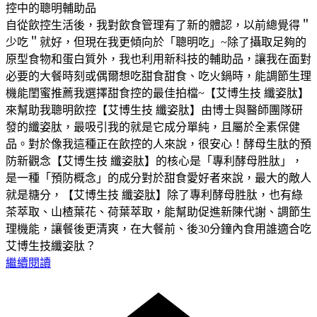
控中的聰明輔助品
自從飲控生活後，我對飲食管理有了新的體認，以前總覺得＂
少吃＂就好，但現在我更傾向於「聰明吃」~除了攝取足夠的
原型食物和蛋白質外，我也利用新科技的輔助品，讓我在面對
必要的大餐時刻或偶爾想吃甜食甜食、吃火鍋時，能調節生理
機能閨蜜推薦我選擇甜食控的最佳拍檔~【艾博生技 纖姿肽】
來幫助我聰明飲控【艾博生技 纖姿肽】由博士與醫師團隊研
發的纖姿肽，最吸引我的就是它成分單純，且屬於全素保健
品。對於像我這種正在飲控的人來說，很安心！酵母生肽的預
防新觀念【艾博生技 纖姿肽】的核心是「專利酵母胜肽」，
是一種「預防概念」的成分對於甜食愛好者來說，最大的敵人
就是糖分，【艾博生技 纖姿肽】除了專利酵母胜肽，也有綠
茶萃取、山楂葉花、荷葉萃取，能幫助促進新陳代謝、調節生
理機能，讓餐後更清爽，在大餐前、後30分鐘內食用誰適合吃
艾博生技纖姿肽？
繼續閱讀