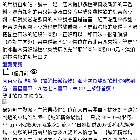
的用餐自助吧，誠意十足！店內提供多種醬料及新鮮的辛香
料，還有知名的東泉辣醬及白免牌烏醋免費暢飲的紅茶與豆
漿，這對於愛喝飲料的人來說簡直是福音！紅茶喝起來微甜，
但茶味有點淡，豆漿也是微甜偏淡，不是很濃郁的那種，不過
搭配重口味的紅燒牛肉麵，正好可以中和口味，很能解膩！
【森記牛肉麵】菜單種類不少，價位在台北東區來說，算是平
價冰櫃內有好幾種小菜我這次點半筋半肉牛肉麵160元，湯頭
選擇濃郁的紅燒口味
繼續閱讀
1個月前
大直火鍋吃到飽【誠鮮精緻鍋物】海陸熟食甜點飲料439吃到
飽，壽星優惠、70歲老人優惠，高 CP 值聚餐首選！
雙北飲食
美味食記
最近部門聚餐，主管帶我們到位在大直美麗華、捷運劍南路站
附近的火鍋吃到飽~【誠鮮精緻鍋物】，只要439+10%(限時2
小時)，不到500元就能吃到飽，平日還提供200元的個人經濟
鍋，更讚的是有壽星優惠及70歲老人優惠喔！【誠鮮精緻鍋
物】寬敞明亮，餐廳內沒有太濃的火鍋氣味，桌距剛剛好，不