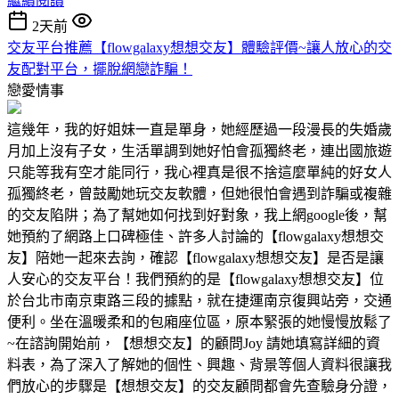
繼續閱讀
2天前
交友平台推薦【flowgalaxy想想交友】體驗評價~讓人放心的交
友配對平台，擺脫網戀詐騙！
戀愛情事
這幾年，我的好姐妹一直是單身，她經歷過一段漫長的失婚歲
月加上沒有子女，生活單調到她好怕會孤獨終老，連出國旅遊
只能等我有空才能同行，我心裡真是很不捨這麼單純的好女人
孤獨終老，曾鼓勵她玩交友軟體，但她很怕會遇到詐騙或複雜
的交友陷阱；為了幫她如何找到好對象，我上網google後，幫
她預約了網路上口碑極佳、許多人討論的【flowgalaxy想想交
友】陪她一起來去詢，確認【flowgalaxy想想交友】是否是讓
人安心的交友平台！我們預約的是【flowgalaxy想想交友】位
於台北市南京東路三段的據點，就在捷運南京復興站旁，交通
便利。坐在溫暖柔和的包廂座位區，原本緊張的她慢慢放鬆了
~在諮詢開始前，【想想交友】的顧問Joy 請她填寫詳細的資
料表，為了深入了解她的個性、興趣、背景等個人資料很讓我
們放心的步驟是【想想交友】的交友顧問都會先查驗身分證，