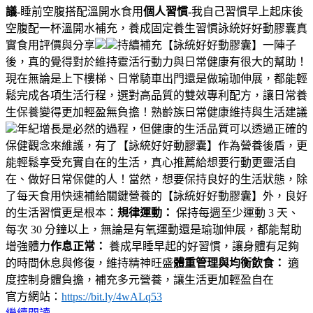
議-
睡前空腹搭配溫開水食用
個人習慣-
我自己習慣早上起床後
空腹配一杯溫開水補充，養成固定養生習慣詠統好好動膠囊真
實食用評價與分享
持續補充【詠統好好動膠囊】一陣子
後，真的覺得對於維持靈活行動力與日常健康有很大的幫助！
現在無論是上下樓梯、日常騎車出門還是做瑜珈伸展，都能輕
鬆完成各項生活行程，選對高品質的雙效專利配方，讓日常養
生保養變得更加輕盈無負擔！熟齡族日常健康維持與生活建議
年紀增長是必然的過程，但健康的生活品質可以透過正確的
保健觀念來維護，有了【詠統好好動膠囊】作為營養後盾，更
能輕鬆享受充實自在的生活，真心推薦給想要行動更靈活自
在、做好日常保健的人！當然，想要保持良好的生活狀態，除
了每天食用快速補給關鍵營養的【詠統好好動膠囊】外，良好
的生活習慣更是根本：
規律運動：
保持每週至少運動 3 天、
每次 30 分鐘以上，無論是有氧運動還是瑜珈伸展，都能幫助
增強體力
作息正常：
養成早睡早起的好習慣，讓身體有足夠
的時間休息與修復，維持精神旺盛
體重管理與均衡飲食：
適
度控制身體負擔，補充多元營養，讓生活更加輕盈自在
官方網站：
https://bit.ly/4wALq53