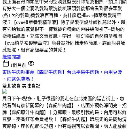
我正面看得到頭髮中央的空洞髮型設計師幫我拍照，頭頂明顯
有好大一個空洞洗髮時跟洗後梳理頭髮後都會看到很多頭髮
(各1次的髮量)養髮液百百種，為什麼選擇ovie植萃養髮精華
液？【ovie植萃養髮精華液】除了是髮型設計師推薦以外，還
有它給我的感覺很不一樣我被它精緻的包裝給吸引了~簡約的
橄欖綠紙盒，充滿文青質感，帶出一種沉穩的自然植萃氛圍
【ovie植萃養髮精華液】瓶身設計同樣走極簡風，霧面瓶身觸
感細膩，很有高級髮品的質感！
繼續閱讀
1個月前
東區牛肉麵推薦【森記牛肉麵】台北平價牛肉麵，內用豆漿
、紅茶免費喝！
雙北飲食
美味食記
周日下午3點多，肚子很餓的我走在台北東區的延吉街上，忽
然看到有家新開幕的【森記牛肉麵】，店面外觀乾淨明亮，招
牌【森記原汁牛肉麵】十分顯眼，最吸引我的是：內用可以鮮
豆漿、麥香紅茶免費暢飲！【森記牛肉麵】環境走的是簡約清
爽路線，座位配置很舒適，也有電視可以看新聞，讓人能放鬆