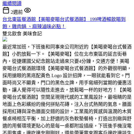
繼續閱讀
2週前
台北東區餐酒館【美喝麥喝台式餐酒館】 199啤酒暢飲喝到
飽，雞肉鍋 、麻辣滷味必點！
雙北飲食
美味食記
最近常加班，下班後和同事來公司附近的【美喝麥喝台式餐酒
館】小酌放鬆一下。【美喝麥喝】位在北市東區的延吉街巷
內，從捷運國父紀念館站走過來只要4分鐘，交通方便！美喝
麥喝台式餐酒館環境【美喝麥喝台式餐酒館】的外觀很明顯，
採用搶眼的黑底配黃色 Logo 設計招牌，一眼就能看到它。門
面時尚又不顯貴，門口的黑色立牌，用手寫細列當期的優惠活
動，讓人覺得可以隨性走進去，放鬆喝一杯的好地方！【美喝
麥喝台式餐酒館】空間呈現現代感的工業風設計，最吸睛的是
地面上色彩繽紛的幾何拼貼花磚，注入台式熱鬧的氣息。牆面
採用紅磚與深色牆面交錯的設計，工業風的質感與溫潤的木質
餐桌椅相互平衡，加上舒適的灰色軟墊餐椅，打造出別緻與舒
適的用餐環境更貼心的是每一桌都附設插座，下班後手機沒電
不用焦慮，邊吃邊充剛剛好，還能帶筆電來跟客戶邊吃邊談生