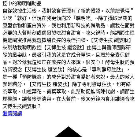
控中的聰明輔助品
自從飲控生活後，我對飲食管理有了新的體認，以前總覺得＂
少吃＂就好，但現在我更傾向於「聰明吃」~除了攝取足夠的
原型食物和蛋白質外，我也利用新科技的輔助品，讓我在面對
必要的大餐時刻或偶爾想吃甜食甜食、吃火鍋時，能調節生理
機能閨蜜推薦我選擇甜食控的最佳拍檔~【艾博生技 纖姿肽】
來幫助我聰明飲控【艾博生技 纖姿肽】由博士與醫師團隊研
發的纖姿肽，最吸引我的就是它成分單純，且屬於全素保健
品。對於像我這種正在飲控的人來說，很安心！酵母生肽的預
防新觀念【艾博生技 纖姿肽】的核心是「專利酵母胜肽」，
是一種「預防概念」的成分對於甜食愛好者來說，最大的敵人
就是糖分，【艾博生技 纖姿肽】除了專利酵母胜肽，也有綠
茶萃取、山楂葉花、荷葉萃取，能幫助促進新陳代謝、調節生
理機能，讓餐後更清爽，在大餐前、後30分鐘內食用誰適合吃
艾博生技纖姿肽？
繼續閱讀