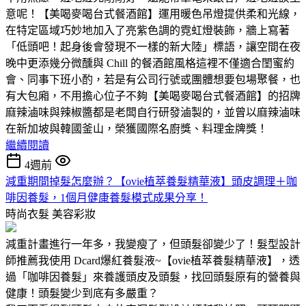
意呢！【美喝麥喝台式餐酒館】運用暖色吊燈提供柔和光線，
在特定區域巧妙地加入了亮紫色調的霓虹燈裝飾，牆上寫著
「低頭吧！起身後會發現不一樣的新大陸」標語，讓空間在夜
晚中更添幾分微醺與 Chill 的餐酒館風格這裡不僅適合閨蜜約
會、同事下班小酌，若是有公司行號或團體想要包場聚餐，也
有大包廂，不用擔心位子不夠【美喝麥喝台式餐酒館】的招牌
麻辣滷味與辣椒醬都是老闆自行研發滷製的，並曾以麻辣滷味
在新加坡與韓國釜山，榮獲國際名廚獎、料理金牌獎！
繼續閱讀
4週前
減重期間掉髮怎麼辦？【ovie植萃養髮精華液】頭皮調理＋咖
啡因養髮，1個月健康養髮模式成果分享！
時尚衣髮
美容彩妝
減重計畫進行一年多，我變瘦了，但頭髮卻變少了！髮型設計
師推薦我使用 Dcard爆紅養髮液~【ovie植萃養髮精華液】，透
過「咖啡因養髮」來養護頭皮及頭髮，找回頭髮原有的營養與
健康！頭髮變少到底有多嚴重？