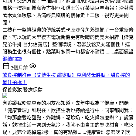
可到，交通方便！一推開門，迎面而來的是具美式情懷的懷舊
風格一樓牆面掛滿復古相框和貓王等好萊塢巨星海報；沿著帶
著木質溫暖感、貼滿經典鐵牌的樓梯走上二樓，視野更是開
闊！
二樓有一整排經典的傳統美式卡座沙發角落還擺了一台重新修
復、可以玩的大型復古電玩街機更有吸睛的閃亮大招牌【傑克
兄弟牛排 台北信義店】整個環境、溫馨放鬆又充滿個性！連
服務生也很有個性，點菜時多問一句都會不耐煩........桌面擺設
繼續閱讀
3個月前
飲食控制推薦【艾博生技 纖姿肽】專利酵母胜肽，甜食控的
最佳拍檔！
保養彩妝
醫療保健
有追蹤我粉絲專頁的朋友都知道，去年中我為了健康，開始
「健康管理」到現在，飲控生活也持續進行中，同事都問我：
「妳那麼愛吃甜點、炸雞排、喝珍奶、吃火鍋怎麼辦？」說實
話，飲控生活一遇到天氣冷，我就不由自主的想吃甜食、吃火
鍋，要完全戒掉這2樣，真的有點難.......健康管理怎麼吃？飲