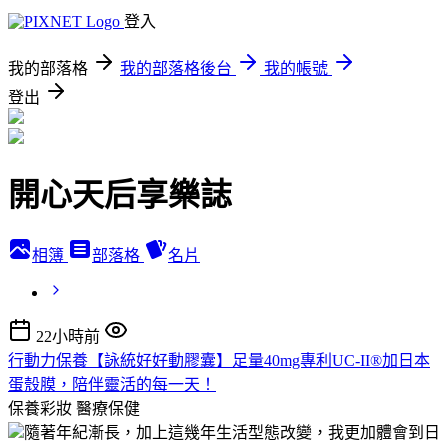
登入
我的部落格
我的部落格後台
我的帳號
登出
開心天后享樂誌
相簿
部落格
名片
22小時前
行動力保養【詠統好好動膠囊】足量40mg專利UC-II®加日本
蛋殼膜，陪伴靈活的每一天！
保養彩妝
醫療保健
隨著年紀漸長，加上這幾年生活型態改變，我更加體會到日