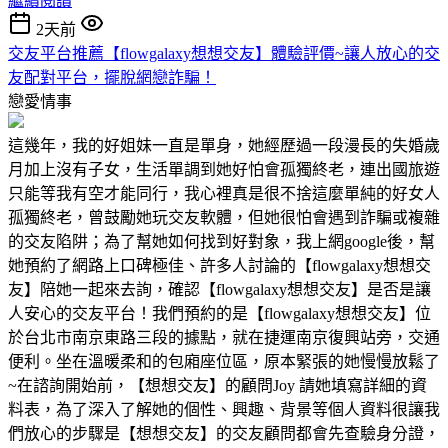
繼續閱讀
2天前
交友平台推薦【flowgalaxy想想交友】體驗評價~讓人放心的交
友配對平台，擺脫網戀詐騙！
戀愛情事
這幾年，我的好姐妹一直是單身，她經歷過一段漫長的失婚歲
月加上沒有子女，生活單調到她好怕會孤獨終老，連出國旅遊
只能等我有空才能同行，我心裡真是很不捨這麼單純的好女人
孤獨終老，曾鼓勵她玩交友軟體，但她很怕會遇到詐騙或複雜
的交友陷阱；為了幫她如何找到好對象，我上網google後，幫
她預約了網路上口碑極佳、許多人討論的【flowgalaxy想想交
友】陪她一起來去詢，確認【flowgalaxy想想交友】是否是讓
人安心的交友平台！我們預約的是【flowgalaxy想想交友】位
於台北市南京東路三段的據點，就在捷運南京復興站旁，交通
便利。坐在溫暖柔和的包廂座位區，原本緊張的她慢慢放鬆了
~在諮詢開始前，【想想交友】的顧問Joy 請她填寫詳細的資
料表，為了深入了解她的個性、興趣、背景等個人資料很讓我
們放心的步驟是【想想交友】的交友顧問都會先查驗身分證，