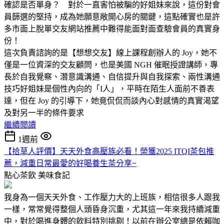
確認是否單身？ 對於一直害怕被騙的好姐妹來說，這份對會
員篩選的堅持，成為她願意敞開心房的關鍵，這點確實也是許
多市面上脫單交友網站推薦中難得能面對面查驗會員的真實身
份！
這次負責諮詢的是【想想交友】線上課程創辦人的 Joy，她不
僅是一位資深的交友顧問，也是美國 NGH 催眠授證講師，專
長於自我覺察、潛意識溝通、自信提升與自我探索、兩性溝通
技巧好姐妹是個性內向的「I人」，平時在陌生人面前不善表
達，但在 Joy 的引導下，她竟侃侃而談內心對感情的真實渴望
及對另一半的條件要求
繼續閱讀
1週前
【拾草人評價】天天外食高壓族必看！榮獲2025 ITQI茶包推
薦，減重日常最愛的好喝養生茶分享~
點心茶飲
美味食記
我身為一個天天外食、工作壓力大的上班族，相信很多人跟我
一樣，常常覺得整個人頭昏身沉重，尤其這一年來我持續減重
中，對於喝進身體的飲料特別挑剔！以前在辦公室總是依賴咖