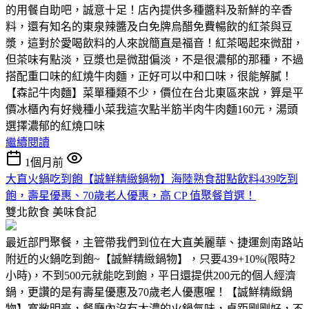
的用餐自助吧，誠意十足！店內提供多種醬料及新鮮的辛香
料，還有知名的東泉辣醬及白免牌烏醋免費暢飲的紅茶與豆
漿，這對於愛喝飲料的人來說簡直是福音！紅茶喝起來微甜，
但茶味有點淡，豆漿也是微甜偏淡，不是很濃郁的那種，不過
搭配重口味的紅燒牛肉麵，正好可以中和口味，很能解膩！
【森記牛肉麵】菜單種類不少，價位在台北東區來說，算是平
價冰櫃內有好幾種小菜我這次點半筋半肉牛肉麵160元，湯頭
選擇濃郁的紅燒口味
繼續閱讀
1個月前
大直火鍋吃到飽【誠鮮精緻鍋物】海陸熟食甜點飲料439吃到
飽，壽星優惠、70歲老人優惠，高 CP 值聚餐首選！
雙北飲食
美味食記
最近部門聚餐，主管帶我們到位在大直美麗華、捷運劍南路站
附近的火鍋吃到飽~【誠鮮精緻鍋物】，只要439+10%(限時2
小時)，不到500元就能吃到飽，平日還提供200元的個人經濟
鍋，更讚的是有壽星優惠及70歲老人優惠喔！【誠鮮精緻鍋
物】寬敞明亮，餐廳內沒有太濃的火鍋氣味，桌距剛剛好，不