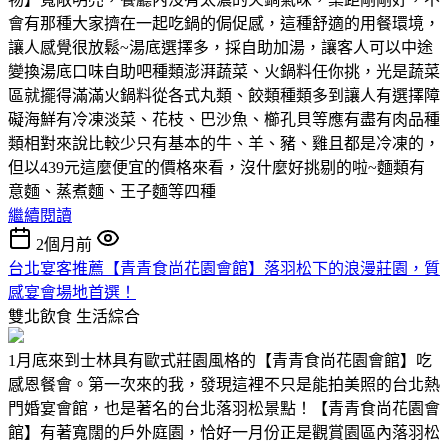
會有那種大家擠在一起吃鍋的侷促感，這種舒適的用餐環境，
讓人感覺很放鬆~湯底選擇多，採自助加湯，讓客人可以中途
變換湯底口味自助吧種類澎湃蔬菜、火鍋料任你挑，光是蔬菜
區就擺得滿滿火鍋料從各式丸類、餃類種類多到讓人有選擇障
礙海鮮有冷凍淡菜、花枝、巴沙魚、櫛孔貝等應有盡有肉品種
類相對來說比較少只有基本的牛、羊、豬、雞且都是冷凍的，
但以439元這麼便宜的價格來看，沒什麼好挑剔的啦~麵類有
意麵、蒸煮麵、王子麵等四種
繼續閱讀
2個月前
台北宴客推薦【青青食尚花園會館】落羽松下的浪漫莊園，質
感宴會場地首選！
雙北飲食
生活綜合
1月底來到士林具有歐式莊園風格的【青青食尚花園會館】吃
感恩餐會。第一次來的我，發現這裡不只是能拍美照的台北熱
門婚宴會館，也是著名的台北落羽松景點！【青青食尚花園會
館】有著寬闊的戶外庭園，恰好一月份正是觀賞園區內落羽松