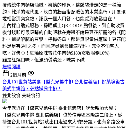
覆傳統牛肉麵店油膩、擁擠的印象，整體裝潢走的是一種簡
約、乾淨的現代風，灰白的牆面搭配暖色的木質桌椅，用餐環
境相當清爽寬敞，讓我一個人用餐，也能感到放鬆自在！
店內採自助式服務，掃瞄桌上QR CODE 點餐後，到自助收費
機付錢即可最吸睛的自助吧就在旁邊不論是豆花所需的各式配
料，還是解膩的豆漿、檸檬冬瓜，都是無限量供應喔！豆花配
料足足有6種之多，而且店員還會補滿配料，完全不怕客人
吃，好佛心！紅燒原味雪花牛肉麵$180(沒收服務10%)
雖是紅燒口味，但湯頭偏清淡，味美不鹹
繼續閱讀
2個月前
台北101世貿站美食【傑克兄弟牛排 台北信義店】好萊塢復古
美式牛排館，必點嫩肩牛排！
雙北飲食
美味食記
今年就近在【傑克兄弟牛排 臺北信義店】吃母親節大餐；
【傑克兄弟牛排 臺北信義店】位於信義區基隆路二段上，從
捷運台北101/世貿站2號出口走過來大約5分鐘，也有多路公車