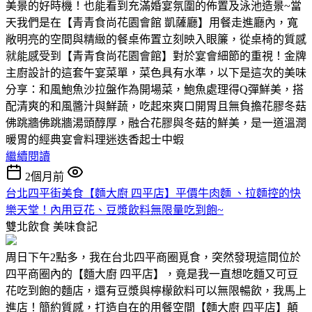
美景的好時機！也能看到充滿婚宴氛圍的佈置及泳池造景~當
天我們是在【青青食尚花園會館 凱薩廳】用餐走進廳內，寬
敞明亮的空間與精緻的餐桌佈置立刻映入眼簾，從桌椅的質感
就能感受到【青青食尚花園會館】對於宴會細節的重視！金牌
主廚設計的這套午宴菜單，菜色具有水準，以下是這次的美味
分享：和風鮑魚沙拉盤作為開場菜，鮑魚處理得Q彈鮮美，搭
配清爽的和風醬汁與鮮蔬，吃起來爽口開胃且無負擔花膠冬菇
佛跳牆佛跳牆湯頭醇厚，融合花膠與冬菇的鮮美，是一道溫潤
暖胃的經典宴會料理迷迭香起士中蝦
繼續閱讀
2個月前
台北四平街美食【麵大廚 四平店】平價牛肉麵 、拉麵控的快
樂天堂！內用豆花、豆漿飲料無限量吃到飽~
雙北飲食
美味食記
周日下午2點多，我在台北四平商圈覓食，突然發現這間位於
四平商圈內的【麵大廚 四平店】，竟是我一直想吃麵又可豆
花吃到飽的麵店，還有豆漿與檸檬飲料可以無限暢飲，我馬上
進店！簡約質感，打造自在的用餐空間【麵大廚 四平店】顛