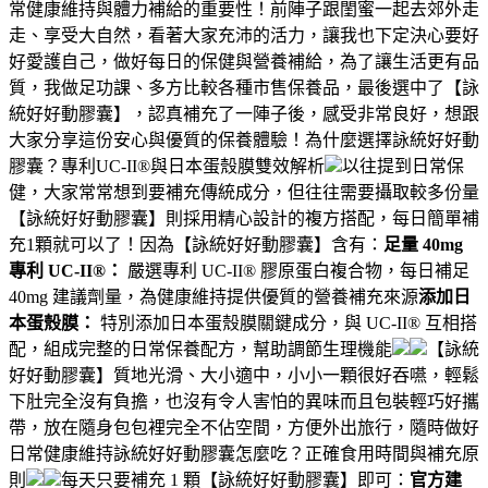
常健康維持與體力補給的重要性！前陣子跟閨蜜一起去郊外走
走、享受大自然，看著大家充沛的活力，讓我也下定決心要好
好愛護自己，做好每日的保健與營養補給，為了讓生活更有品
質，我做足功課、多方比較各種市售保養品，最後選中了【詠
統好好動膠囊】，認真補充了一陣子後，感受非常良好，想跟
大家分享這份安心與優質的保養體驗！為什麼選擇詠統好好動
膠囊？專利UC-II®與日本蛋殼膜雙效解析
以往提到日常保
健，大家常常想到要補充傳統成分，但往往需要攝取較多份量
【詠統好好動膠囊】則採用精心設計的複方搭配，每日簡單補
充1顆就可以了！因為【詠統好好動膠囊】含有：
足量 40mg
專利 UC-II®：
嚴選專利 UC-II® 膠原蛋白複合物，每日補足
40mg 建議劑量，為健康維持提供優質的營養補充來源
添加日
本蛋殼膜：
特別添加日本蛋殼膜關鍵成分，與 UC-II® 互相搭
配，組成完整的日常保養配方，幫助調節生理機能
【詠統
好好動膠囊】質地光滑、大小適中，小小一顆很好吞嚥，輕鬆
下肚完全沒有負擔，也沒有令人害怕的異味而且包裝輕巧好攜
帶，放在隨身包包裡完全不佔空間，方便外出旅行，隨時做好
日常健康維持詠統好好動膠囊怎麼吃？正確食用時間與補充原
則
每天只要補充 1 顆【詠統好好動膠囊】即可：
官方建