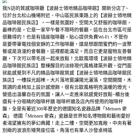
我N訪的質感咖啡廳【波赫士領地精品咖啡館】開新分店了~
位於台北松山機場附近、中山區民族東路上的【波赫士領地精
品咖啡館民族店】，一樣是氛圍好、空間大又舒服的咖啡館，
最棒的是，它是一家早午餐不限時的餐廳，這在台北市區可是
很難得的！也是有插座咖啡廳，貼心提供免費Wi-Fi，不管你
是要帶筆電找個安靜的工作咖啡廳，還是想跟閨蜜們約一波聚
餐或是浪漫約會餐廳，這裡都能滿足。而且它更是寵物友善餐
廳，下次可以帶毛孩一起來放鬆！北歐風環境【波赫士領地精
品咖啡館民族店】整棟醒目的淡綠現代風格建築外觀，從門面
就能感覺到不凡的精品咖啡館質感【波赫士領地精品咖啡館民
族店】一樓採光超棒，大片落地窗讓陽光灑落，空間開闊，木
質調的桌椅加上設計感燈飾，很有北歐風格明亮溫暖的燈光，
營造出溫馨自在的氛圍，讓人一走進來就感覺好放鬆~櫃台後
還有十分吸睛的咖啡杯牆 咖啡杯牆及店內所使用的咖啡杯
盤，全是有著近300年歷史的德國知名瓷器品牌「Meissen 麥
森」 德國「Meissen 麥森」瓷器是世界知名博物館和藝術愛好
者渴望擁有的夢幻典藏！走上二樓，空間更加寬敞，中央有著
別緻的波浪形矮凳座位區，角落也有單人沙發桌椅區