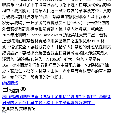
啡續命，但到了下午還是很容易狀態不適，在尋找代替品的過
程中，我接觸到【拾草人】這三款新包裝的草本漢方茶，真的
打破我以前對漢方茶"苦澀、有藥味"的刻板印象！以下就跟大
家分享我喝了一陣子後的真實感受~【拾草人】每一款茶包的
外包裝都有詳細標示相關資訊，像「潮人淨濕茶」就榮獲
2025年比利時 Superior Taste Award 頂級美味大獎二星！包裝
上也特別註明茶包材質是採用美國進口之玉米澱粉 PLA 材
質，環保安全，讓我很安心！【拾草人】茶包的外包裝採用夾
鏈袋設計，容易撕開及密合減重日常神隊友-潮人淨濕茶潮人
淨濕茶（新包裝15包入／NT$650）好大一包茶，足足有
16g，從外面就能清楚看到裡面的中藥配方每一包都裝滿了陳
皮、薏苡仁、茯苓、甘草、山楂、赤小豆等真材實料的草本顆
粒，完全不是一般廉價的碎渣粉末
繼續閱讀
2週前
松山機場咖啡廳推薦【波赫士領地精品咖啡館民族店】飛機巷
周邊的人氣台北早午餐、松山下午茶與聚餐好選擇！
雙北飲食
美味食記