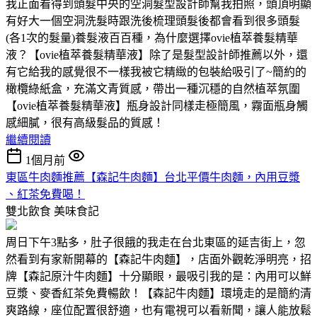
我正面看得到頭髮中央的空洞髮型設計師幫我拍照，頭頂明顯
有好大一個空洞洗髮時跟洗後梳理頭髮後都會看到很多頭髮
(各1次的髮量)養髮液百百種，為什麼選擇ovie植萃養髮精華
液？【ovie植萃養髮精華液】除了是髮型設計師推薦以外，還
有它給我的感覺很不一樣我被它精緻的包裝給吸引了~簡約的
橄欖綠紙盒，充滿文青質感，帶出一種沉穩的自然植萃氛圍
【ovie植萃養髮精華液】瓶身設計同樣走極簡風，霧面瓶身觸
感細膩，很有高級髮品的質感！
繼續閱讀
1個月前
東區牛肉麵推薦【森記牛肉麵】台北平價牛肉麵，內用豆漿
、紅茶免費喝！
雙北飲食
美味食記
周日下午3點多，肚子很餓的我走在台北東區的延吉街上，忽
然看到有家新開幕的【森記牛肉麵】，店面外觀乾淨明亮，招
牌【森記原汁牛肉麵】十分顯眼，最吸引我的是：內用可以鮮
豆漿、麥香紅茶免費暢飲！【森記牛肉麵】環境走的是簡約清
爽路線，座位配置很舒適，也有電視可以看新聞，讓人能放鬆