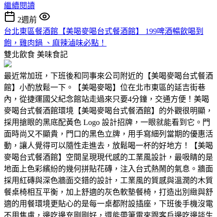
繼續閱讀
2週前
台北東區餐酒館【美喝麥喝台式餐酒館】 199啤酒暢飲喝到
飽，雞肉鍋 、麻辣滷味必點！
雙北飲食
美味食記
最近常加班，下班後和同事來公司附近的【美喝麥喝台式餐酒
館】小酌放鬆一下。【美喝麥喝】位在北市東區的延吉街巷
內，從捷運國父紀念館站走過來只要4分鐘，交通方便！美喝
麥喝台式餐酒館環境【美喝麥喝台式餐酒館】的外觀很明顯，
採用搶眼的黑底配黃色 Logo 設計招牌，一眼就能看到它。門
面時尚又不顯貴，門口的黑色立牌，用手寫細列當期的優惠活
動，讓人覺得可以隨性走進去，放鬆喝一杯的好地方！【美喝
麥喝台式餐酒館】空間呈現現代感的工業風設計，最吸睛的是
地面上色彩繽紛的幾何拼貼花磚，注入台式熱鬧的氣息。牆面
採用紅磚與深色牆面交錯的設計，工業風的質感與溫潤的木質
餐桌椅相互平衡，加上舒適的灰色軟墊餐椅，打造出別緻與舒
適的用餐環境更貼心的是每一桌都附設插座，下班後手機沒電
不用焦慮，邊吃邊充剛剛好，還能帶筆電來跟客戶邊吃邊談生