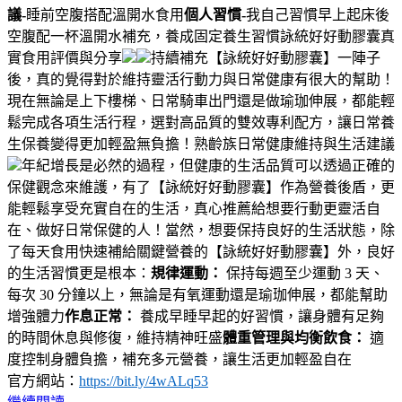
議-
睡前空腹搭配溫開水食用
個人習慣-
我自己習慣早上起床後
空腹配一杯溫開水補充，養成固定養生習慣詠統好好動膠囊真
實食用評價與分享
持續補充【詠統好好動膠囊】一陣子
後，真的覺得對於維持靈活行動力與日常健康有很大的幫助！
現在無論是上下樓梯、日常騎車出門還是做瑜珈伸展，都能輕
鬆完成各項生活行程，選對高品質的雙效專利配方，讓日常養
生保養變得更加輕盈無負擔！熟齡族日常健康維持與生活建議
年紀增長是必然的過程，但健康的生活品質可以透過正確的
保健觀念來維護，有了【詠統好好動膠囊】作為營養後盾，更
能輕鬆享受充實自在的生活，真心推薦給想要行動更靈活自
在、做好日常保健的人！當然，想要保持良好的生活狀態，除
了每天食用快速補給關鍵營養的【詠統好好動膠囊】外，良好
的生活習慣更是根本：
規律運動：
保持每週至少運動 3 天、
每次 30 分鐘以上，無論是有氧運動還是瑜珈伸展，都能幫助
增強體力
作息正常：
養成早睡早起的好習慣，讓身體有足夠
的時間休息與修復，維持精神旺盛
體重管理與均衡飲食：
適
度控制身體負擔，補充多元營養，讓生活更加輕盈自在
官方網站：
https://bit.ly/4wALq53