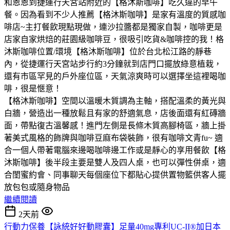
和恩恩到捷運行天宮站附近的【格沐斯咖啡】吃久違的早午
餐。因為看到不少人推薦【格沐斯咖啡】是家有溫度的質感咖
啡店~主打餐飲現點現做，連沙拉醬都是獨家自製，咖啡更是
店家自家烘焙的莊園級咖啡豆，很吸引吃貨&咖啡控的我！格
沐斯咖啡位置/環境【格沐斯咖啡】位於台北松江路的靜巷
內，從捷運行天宮站步行約3分鐘就到店門口擺放綠意植栽，
還有市區罕見的戶外座位區，天氣涼爽時可以選擇坐這裡喝咖
啡，很是愜意！
【格沐斯咖啡】空間以溫暖木質調為主軸，搭配溫柔的黃光與
白牆，營造出一種放鬆且有家的舒適氣息，店後面還有紅磚牆
面，帶點復古溫馨感！進門左側是長條木質高腳椅區，牆上掛
著美式風格的飾牌與咖啡豆麻布袋裝飾，很有咖啡文青fu~ 適
合一個人帶著電腦來邊喝咖啡邊工作或是靜心的享用餐飲【格
沐斯咖啡】後半段主要是雙人及四人桌，也可以彈性併桌，適
合閨蜜約會、同事聊天每個座位下都貼心提供置物籃供客人擺
放包包或隨身物品
繼續閱讀
2天前
行動力保養【詠統好好動膠囊】足量40mg專利UC-II®加日本