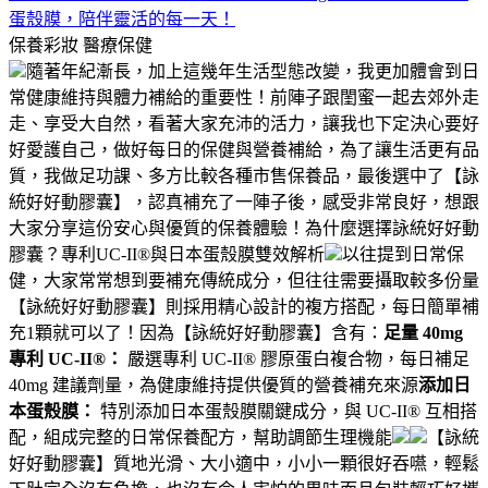
蛋殼膜，陪伴靈活的每一天！
保養彩妝
醫療保健
隨著年紀漸長，加上這幾年生活型態改變，我更加體會到日
常健康維持與體力補給的重要性！前陣子跟閨蜜一起去郊外走
走、享受大自然，看著大家充沛的活力，讓我也下定決心要好
好愛護自己，做好每日的保健與營養補給，為了讓生活更有品
質，我做足功課、多方比較各種市售保養品，最後選中了【詠
統好好動膠囊】，認真補充了一陣子後，感受非常良好，想跟
大家分享這份安心與優質的保養體驗！為什麼選擇詠統好好動
膠囊？專利UC-II®與日本蛋殼膜雙效解析
以往提到日常保
健，大家常常想到要補充傳統成分，但往往需要攝取較多份量
【詠統好好動膠囊】則採用精心設計的複方搭配，每日簡單補
充1顆就可以了！因為【詠統好好動膠囊】含有：
足量 40mg
專利 UC-II®：
嚴選專利 UC-II® 膠原蛋白複合物，每日補足
40mg 建議劑量，為健康維持提供優質的營養補充來源
添加日
本蛋殼膜：
特別添加日本蛋殼膜關鍵成分，與 UC-II® 互相搭
配，組成完整的日常保養配方，幫助調節生理機能
【詠統
好好動膠囊】質地光滑、大小適中，小小一顆很好吞嚥，輕鬆