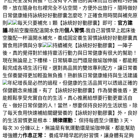
下肚完全沒有負擔，也沒有令人害怕的異味而且包裝輕巧好攜
帶，放在隨身包包裡完全不佔空間，方便外出旅行，隨時做好
日常健康維持詠統好好動膠囊怎麼吃？正確食用時間與補充原
則
每天只要補充 1 顆【詠統好好動膠囊】即可：
官方建
議-
睡前空腹搭配溫開水食用
個人習慣-
我自己習慣早上起床後
空腹配一杯溫開水補充，養成固定養生習慣詠統好好動膠囊真
實食用評價與分享
持續補充【詠統好好動膠囊】一陣子
後，真的覺得對於維持靈活行動力與日常健康有很大的幫助！
現在無論是上下樓梯、日常騎車出門還是做瑜珈伸展，都能輕
鬆完成各項生活行程，選對高品質的雙效專利配方，讓日常養
生保養變得更加輕盈無負擔！熟齡族日常健康維持與生活建議
年紀增長是必然的過程，但健康的生活品質可以透過正確的
保健觀念來維護，有了【詠統好好動膠囊】作為營養後盾，更
能輕鬆享受充實自在的生活，真心推薦給想要行動更靈活自
在、做好日常保健的人！當然，想要保持良好的生活狀態，除
了每天食用快速補給關鍵營養的【詠統好好動膠囊】外，良好
的生活習慣更是根本：
規律運動：
保持每週至少運動 3 天、
每次 30 分鐘以上，無論是有氧運動還是瑜珈伸展，都能幫助
增強體力
作息正常：
養成早睡早起的好習慣，讓身體有足夠