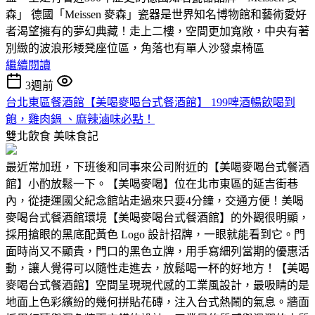
森」 德國「Meissen 麥森」瓷器是世界知名博物館和藝術愛好
者渴望擁有的夢幻典藏！走上二樓，空間更加寬敞，中央有著
別緻的波浪形矮凳座位區，角落也有單人沙發桌椅區
繼續閱讀
3週前
台北東區餐酒館【美喝麥喝台式餐酒館】 199啤酒暢飲喝到
飽，雞肉鍋 、麻辣滷味必點！
雙北飲食
美味食記
最近常加班，下班後和同事來公司附近的【美喝麥喝台式餐酒
館】小酌放鬆一下。【美喝麥喝】位在北市東區的延吉街巷
內，從捷運國父紀念館站走過來只要4分鐘，交通方便！美喝
麥喝台式餐酒館環境【美喝麥喝台式餐酒館】的外觀很明顯，
採用搶眼的黑底配黃色 Logo 設計招牌，一眼就能看到它。門
面時尚又不顯貴，門口的黑色立牌，用手寫細列當期的優惠活
動，讓人覺得可以隨性走進去，放鬆喝一杯的好地方！【美喝
麥喝台式餐酒館】空間呈現現代感的工業風設計，最吸睛的是
地面上色彩繽紛的幾何拼貼花磚，注入台式熱鬧的氣息。牆面