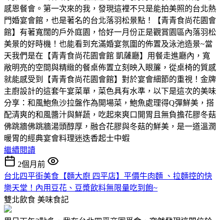
感恩餐會。第一次來的我，發現這裡不只是能拍美照的台北熱
門婚宴會館，也是著名的台北落羽松景點！【青青食尚花園會
館】有著寬闊的戶外庭園，恰好一月份正是觀賞園區內落羽松
美景的好時機！也能看到充滿婚宴氛圍的佈置及泳池造景~當
天我們是在【青青食尚花園會館 凱薩廳】用餐走進廳內，寬
敞明亮的空間與精緻的餐桌佈置立刻映入眼簾，從桌椅的質感
就能感受到【青青食尚花園會館】對於宴會細節的重視！金牌
主廚設計的這套午宴菜單，菜色具有水準，以下是這次的美味
分享：和風鮑魚沙拉盤作為開場菜，鮑魚處理得Q彈鮮美，搭
配清爽的和風醬汁與鮮蔬，吃起來爽口開胃且無負擔花膠冬菇
佛跳牆佛跳牆湯頭醇厚，融合花膠與冬菇的鮮美，是一道溫潤
暖胃的經典宴會料理迷迭香起士中蝦
繼續閱讀
2個月前
台北四平街美食【麵大廚 四平店】平價牛肉麵 、拉麵控的快
樂天堂！內用豆花、豆漿飲料無限量吃到飽~
雙北飲食
美味食記