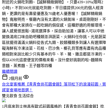
附近的火鍋吃到飽~【誠鮮精緻鍋物】，只要439+10%(限時2
小時)，不到500元就能吃到飽，平日還提供200元的個人經濟
鍋，更讚的是有壽星優惠及70歲老人優惠喔！【誠鮮精緻鍋
物】寬敞明亮，餐廳內沒有太濃的火鍋氣味，桌距剛剛好，不
會有那種大家擠在一起吃鍋的侷促感，這種舒適的用餐環境，
讓人感覺很放鬆~湯底選擇多，採自助加湯，讓客人可以中途
變換湯底口味自助吧種類澎湃蔬菜、火鍋料任你挑，光是蔬菜
區就擺得滿滿火鍋料從各式丸類、餃類種類多到讓人有選擇障
礙海鮮有冷凍淡菜、花枝、巴沙魚、櫛孔貝等應有盡有肉品種
類相對來說比較少只有基本的牛、羊、豬、雞且都是冷凍的，
但以439元這麼便宜的價格來看，沒什麼好挑剔的啦~麵類有
意麵、蒸煮麵、王子麵等四種
繼續閱讀
2個月前
台北宴客推薦【青青食尚花園會館】落羽松下的浪漫莊園，質
感宴會場地首選！
雙北飲食
生活綜合
1月底來到士林具有歐式莊園風格的【青青食尚花園會館】吃