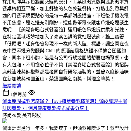
採用紅磚與深色牆面交錯的設計，工業風的質感與溫潤的木質
餐桌椅相互平衡，加上舒適的灰色軟墊餐椅，打造出別緻與舒
適的用餐環境更貼心的是每一桌都附設插座，下班後手機沒電
不用焦慮，邊吃邊充剛剛好，還能帶筆電來跟客戶邊吃邊談生
意呢！【美喝麥喝台式餐酒館】運用暖色吊燈提供柔和光線，
在特定區域巧妙地加入了亮紫色調的霓虹燈裝飾，牆上寫著
「低頭吧！起身後會發現不一樣的新大陸」標語，讓空間在夜
晚中更添幾分微醺與 Chill 的餐酒館風格這裡不僅適合閨蜜約
會、同事下班小酌，若是有公司行號或團體想要包場聚餐，也
有大包廂，不用擔心位子不夠【美喝麥喝台式餐酒館】的招牌
麻辣滷味與辣椒醬都是老闆自行研發滷製的，並曾以麻辣滷味
在新加坡與韓國釜山，榮獲國際名廚獎、料理金牌獎！
繼續閱讀
1個月前
減重期間掉髮怎麼辦？【ovie植萃養髮精華液】頭皮調理＋咖
啡因養髮，1個月健康養髮模式成果分享！
時尚衣髮
美容彩妝
減重計畫進行一年多，我變瘦了，但頭髮卻變少了！髮型設計