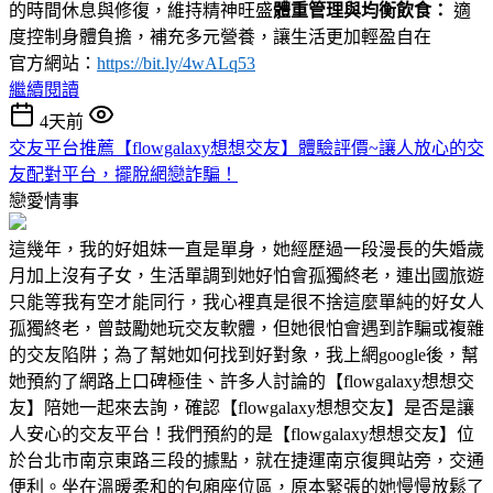
的時間休息與修復，維持精神旺盛
體重管理與均衡飲食：
適
度控制身體負擔，補充多元營養，讓生活更加輕盈自在
官方網站：
https://bit.ly/4wALq53
繼續閱讀
4天前
交友平台推薦【flowgalaxy想想交友】體驗評價~讓人放心的交
友配對平台，擺脫網戀詐騙！
戀愛情事
這幾年，我的好姐妹一直是單身，她經歷過一段漫長的失婚歲
月加上沒有子女，生活單調到她好怕會孤獨終老，連出國旅遊
只能等我有空才能同行，我心裡真是很不捨這麼單純的好女人
孤獨終老，曾鼓勵她玩交友軟體，但她很怕會遇到詐騙或複雜
的交友陷阱；為了幫她如何找到好對象，我上網google後，幫
她預約了網路上口碑極佳、許多人討論的【flowgalaxy想想交
友】陪她一起來去詢，確認【flowgalaxy想想交友】是否是讓
人安心的交友平台！我們預約的是【flowgalaxy想想交友】位
於台北市南京東路三段的據點，就在捷運南京復興站旁，交通
便利。坐在溫暖柔和的包廂座位區，原本緊張的她慢慢放鬆了