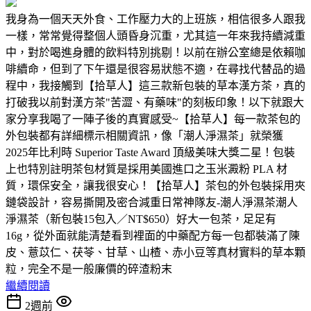
我身為一個天天外食、工作壓力大的上班族，相信很多人跟我
一樣，常常覺得整個人頭昏身沉重，尤其這一年來我持續減重
中，對於喝進身體的飲料特別挑剔！以前在辦公室總是依賴咖
啡續命，但到了下午還是很容易狀態不適，在尋找代替品的過
程中，我接觸到【拾草人】這三款新包裝的草本漢方茶，真的
打破我以前對漢方茶"苦澀、有藥味"的刻板印象！以下就跟大
家分享我喝了一陣子後的真實感受~【拾草人】每一款茶包的
外包裝都有詳細標示相關資訊，像「潮人淨濕茶」就榮獲
2025年比利時 Superior Taste Award 頂級美味大獎二星！包裝
上也特別註明茶包材質是採用美國進口之玉米澱粉 PLA 材
質，環保安全，讓我很安心！【拾草人】茶包的外包裝採用夾
鏈袋設計，容易撕開及密合減重日常神隊友-潮人淨濕茶潮人
淨濕茶（新包裝15包入／NT$650）好大一包茶，足足有
16g，從外面就能清楚看到裡面的中藥配方每一包都裝滿了陳
皮、薏苡仁、茯苓、甘草、山楂、赤小豆等真材實料的草本顆
粒，完全不是一般廉價的碎渣粉末
繼續閱讀
2週前