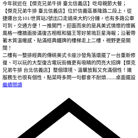
今年就近在【傑克兄弟牛排 臺北信義店】吃母親節大餐；
【傑克兄弟牛排 臺北信義店】位於信義區基隆路二段上，從
捷運台北101/世貿站2號出口走過來大約5分鐘，也有多路公車
可到，交通方便！一推開門，迎面而來的是具美式情懷的懷舊
風格一樓牆面掛滿復古相框和貓王等好萊塢巨星海報；沿著帶
著木質溫暖感、貼滿經典鐵牌的樓梯走上二樓，視野更是開
闊！
二樓有一整排經典的傳統美式卡座沙發角落還擺了一台重新修
復、可以玩的大型復古電玩街機更有吸睛的閃亮大招牌【傑克
兄弟牛排 台北信義店】整個環境、溫馨放鬆又充滿個性！連
服務生也很有個性，點菜時多問一句都會不耐煩........桌面擺設
繼續閱讀