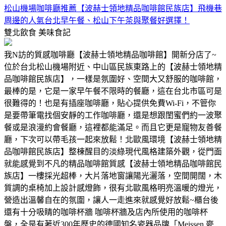
松山機場咖啡廳推薦【波赫士領地精品咖啡館民族店】飛機巷
周邊的人氣台北早午餐、松山下午茶與聚餐好選擇！
雙北飲食
美味食記
我N訪的質感咖啡廳【波赫士領地精品咖啡館】開新分店了~
位於台北松山機場附近、中山區民族東路上的【波赫士領地精
品咖啡館民族店】，一樣是氛圍好、空間大又舒服的咖啡館，
最棒的是，它是一家早午餐不限時的餐廳，這在台北市區可是
很難得的！也是有插座咖啡廳，貼心提供免費Wi-Fi，不管你
是要帶筆電找個安靜的工作咖啡廳，還是想跟閨蜜們約一波聚
餐或是浪漫約會餐廳，這裡都能滿足。而且它更是寵物友善餐
廳，下次可以帶毛孩一起來放鬆！北歐風環境【波赫士領地精
品咖啡館民族店】整棟醒目的淡綠現代風格建築外觀，從門面
就能感覺到不凡的精品咖啡館質感【波赫士領地精品咖啡館民
族店】一樓採光超棒，大片落地窗讓陽光灑落，空間開闊，木
質調的桌椅加上設計感燈飾，很有北歐風格明亮溫暖的燈光，
營造出溫馨自在的氛圍，讓人一走進來就感覺好放鬆~櫃台後
還有十分吸睛的咖啡杯牆 咖啡杯牆及店內所使用的咖啡杯
盤，全是有著近300年歷史的德國知名瓷器品牌「Meissen 麥