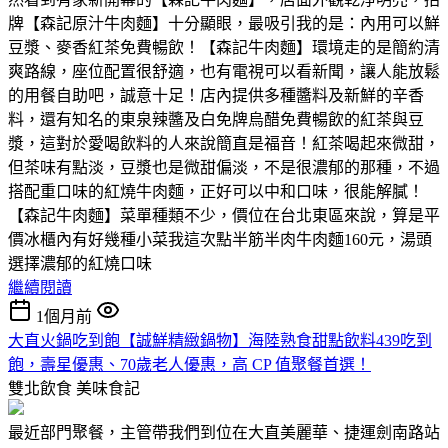
牌【森記原汁牛肉麵】十分顯眼，最吸引我的是：內用可以鮮
豆漿、麥香紅茶免費暢飲！【森記牛肉麵】環境走的是簡約清
爽路線，座位配置很舒適，也有電視可以看新聞，讓人能放鬆
的用餐自助吧，誠意十足！店內提供多種醬料及新鮮的辛香
料，還有知名的東泉辣醬及白免牌烏醋免費暢飲的紅茶與豆
漿，這對於愛喝飲料的人來說簡直是福音！紅茶喝起來微甜，
但茶味有點淡，豆漿也是微甜偏淡，不是很濃郁的那種，不過
搭配重口味的紅燒牛肉麵，正好可以中和口味，很能解膩！
【森記牛肉麵】菜單種類不少，價位在台北東區來說，算是平
價冰櫃內有好幾種小菜我這次點半筋半肉牛肉麵160元，湯頭
選擇濃郁的紅燒口味
繼續閱讀
1個月前
大直火鍋吃到飽【誠鮮精緻鍋物】海陸熟食甜點飲料439吃到
飽，壽星優惠、70歲老人優惠，高 CP 值聚餐首選！
雙北飲食
美味食記
最近部門聚餐，主管帶我們到位在大直美麗華、捷運劍南路站