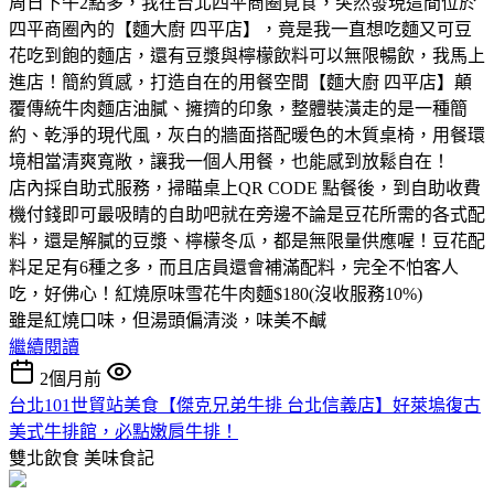
周日下午2點多，我在台北四平商圈覓食，突然發現這間位於
四平商圈內的【麵大廚 四平店】，竟是我一直想吃麵又可豆
花吃到飽的麵店，還有豆漿與檸檬飲料可以無限暢飲，我馬上
進店！簡約質感，打造自在的用餐空間【麵大廚 四平店】顛
覆傳統牛肉麵店油膩、擁擠的印象，整體裝潢走的是一種簡
約、乾淨的現代風，灰白的牆面搭配暖色的木質桌椅，用餐環
境相當清爽寬敞，讓我一個人用餐，也能感到放鬆自在！
店內採自助式服務，掃瞄桌上QR CODE 點餐後，到自助收費
機付錢即可最吸睛的自助吧就在旁邊不論是豆花所需的各式配
料，還是解膩的豆漿、檸檬冬瓜，都是無限量供應喔！豆花配
料足足有6種之多，而且店員還會補滿配料，完全不怕客人
吃，好佛心！紅燒原味雪花牛肉麵$180(沒收服務10%)
雖是紅燒口味，但湯頭偏清淡，味美不鹹
繼續閱讀
2個月前
台北101世貿站美食【傑克兄弟牛排 台北信義店】好萊塢復古
美式牛排館，必點嫩肩牛排！
雙北飲食
美味食記