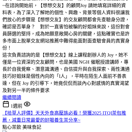
~在諮詢開始前，【想想交友】的顧問Joy 請她填寫詳細的資
料表，為了深入了解她的個性、興趣、背景等個人資料很讓我
們放心的步驟是【想想交友】的交友顧問都會先查驗身分證，
確認是否單身？ 對於一直害怕被騙的好姐妹來說，這份對會
員篩選的堅持，成為她願意敞開心房的關鍵，這點確實也是許
多市面上脫單交友網站推薦中難得能面對面查驗會員的真實身
份！
這次負責諮詢的是【想想交友】線上課程創辦人的 Joy，她不
僅是一位資深的交友顧問，也是美國 NGH 催眠授證講師，專
長於自我覺察、潛意識溝通、自信提升與自我探索、兩性溝通
技巧好姐妹是個性內向的「I人」，平時在陌生人面前不善表
達，但在 Joy 的引導下，她竟侃侃而談內心對感情的真實渴望
及對另一半的條件要求
繼續閱讀
1週前
【拾草人評價】天天外食高壓族必看！榮獲2025 ITQI茶包推
薦，減重日常最愛的好喝養生茶分享~
點心茶飲
美味食記