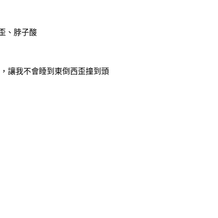
歪、脖子酸
衡，讓我不會睡到東倒西歪撞到頭