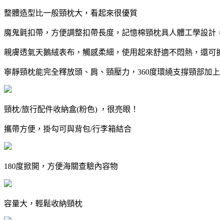
整體造型比一般頸枕大，看起來很優質
魔鬼氈扣帶，方便調整扣帶長度，記憶棉頸枕具人體工學設計
親膚透氣天鵝絨表布，觸感柔細，使用起來舒適不悶熱，
還可
寧靜頸枕能完全釋放頭、肩、頸壓力，360度環繞支撐頸部加
頸枕/旅行配件收納盒(粉色) ，很亮眼！
攜帶方便，掛勾可與背包/行李箱結合
180度掀開，方便海關查驗內容物
容量大，輕鬆收納頸枕