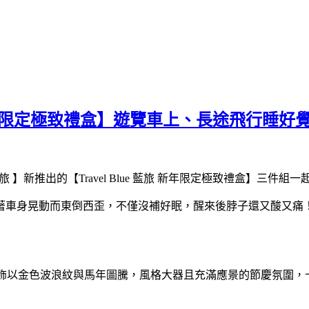
 藍旅 新年限定極致禮盒】遊覽車上、長途飛行睡
藍旅 】新推出的【Travel Blue 藍旅 新年限定極致禮盒】三件組
身晃動而東倒西歪，不僅沒補好眠，醒來後脖子還又酸又痛！所以一定
大紅色，飾以金色波浪紋與馬年圖騰，風格大器且充滿應景的節慶氛圍