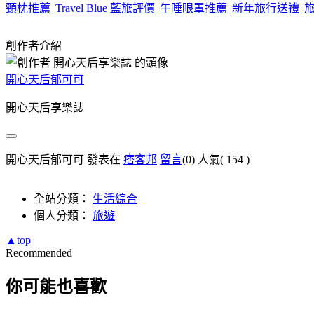
頸枕推薦
Travel Blue 藍旅評價
午睡眼罩推薦
新年旅行送禮
創作者介紹
開心天后郁可可
開心天后享樂誌
開心天后郁可可 發表在
痞客邦
留言
(0)
人氣(
154
)
全站分類：
生活綜合
個人分類：
旅遊
▲top
Recommended
你可能也喜歡