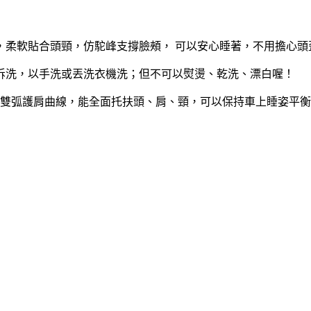
，柔軟貼合頭頸，仿駝峰支撐臉頰， 可以安心睡著，不用擔心頭
拆洗，以手洗或丟洗衣機洗；但不可以熨燙、乾洗、漂白喔！
上雙弧護肩曲線，能全面托扶頭、肩、頸，可以保持車上睡姿平