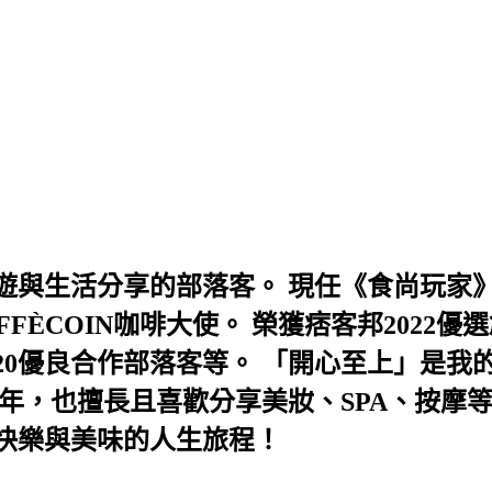
與生活分享的部落客。 現任《食尚玩家》
AFFÈCOIN咖啡大使。 榮獲痞客邦202
及2020優良合作部落客等。 「開心至上」
年，也擅長且喜歡分享美妝、SPA、按摩
快樂與美味的人生旅程！