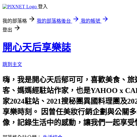
登入
我的部落格
我的部落格後台
我的帳號
登出
開心天后享樂誌
跳到主文
嗨，我是開心天后郁可可，喜歡美食、旅遊
客、媽媽經駐站作家，也是YAHOO x C
家2024駐站、2021搜秘團異國料理團
享樂時刻。 因曾任美妝行銷企劃與公關多
像，記錄生活中的感動，讓我們一起享受