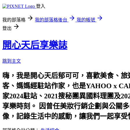
登入
我的部落格
我的部落格後台
我的帳號
登出
開心天后享樂誌
跳到主文
嗨，我是開心天后郁可可，喜歡美食、旅遊
客、媽媽經駐站作家，也是YAHOO x C
家2024駐站、2021搜秘團異國料理團
享樂時刻。 因曾任美妝行銷企劃與公關多
像，記錄生活中的感動，讓我們一起享受