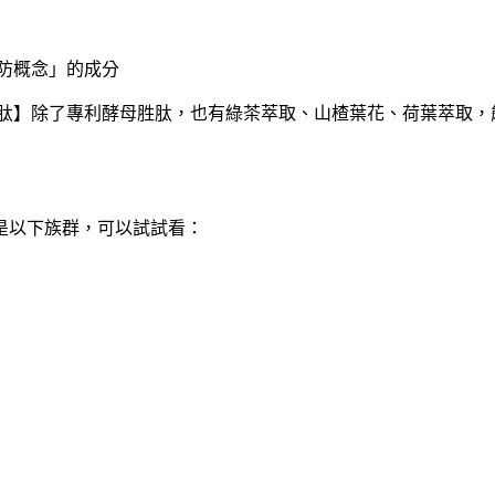
防概念」的成分
姿肽】除了專利酵母胜肽，也有綠茶萃取、山楂葉花、荷葉萃取，
是以下族群，可以試試看：