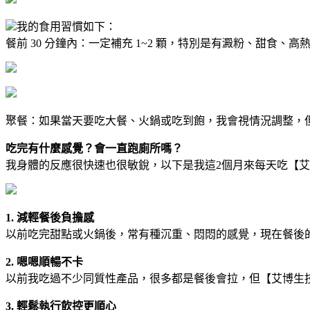
我的食用習慣如下：
餐前 30 分鐘內：一定補充 1~2 顆，特別是有澱粉、甜食、高
聚餐：如果當天要吃大餐、火鍋或吃到飽，我會視情況調整，但
吃完有什麼感覺？會一直跑廁所嗎？
我身體的反應很快速也很敏銳，以下是我這2個月來每天吃【艾
1. 減輕餐後負擔感
以前吃完甜點或火鍋後，常有種沉重、悶悶的感覺，現在餐後
2. 嗯嗯順暢不卡
以前我吃過不少同質性產品，很多都是餐後會拉，但【艾博生技
3. 輕鬆執行飲控更順心