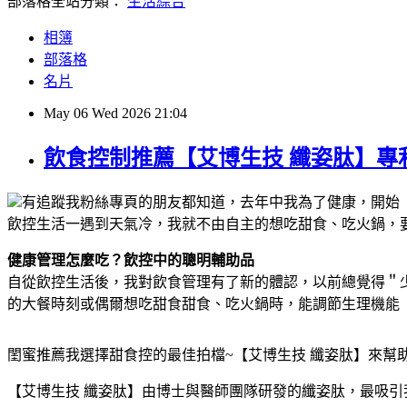
部落格全站分類：
生活綜合
相簿
部落格
名片
May
06
Wed
2026
21:04
飲食控制推薦【艾博生技 纖姿肽】專
有追蹤我粉絲專頁的朋友都知道，去年中我為了健康，開始
飲控生活一遇到天氣冷，我就不由自主的想吃甜食、吃火鍋，要完全戒
健康管理怎麼吃？飲控中的聰明輔助品
自從飲控生活後，我對飲食管理有了新的體認，以前總覺得＂
的大餐時刻或偶爾想吃甜食甜食、吃火鍋時，能調節生理機能
閨蜜推薦我選擇甜食控的最佳拍檔~【艾博生技 纖姿肽】來幫
【艾博生技 纖姿肽】由博士與醫師團隊研發的纖姿肽，最吸