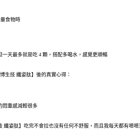
熱量食物時
一天最多就是吃 4 顆，搭配多喝水，感覺更順暢
博生技 纖姿肽】後的真實心得：
的悶重感減輕很多
 纖姿肽】吃完不會拉也沒有任何不舒服，而且我每天都有嗯嗯