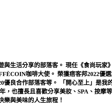
與生活分享的部落客。 現任《食尚玩家》
AFFÈCOIN咖啡大使。 榮獲痞客邦202
及2020優良合作部落客等。 「開心至上」
年，也擅長且喜歡分享美妝、SPA、按摩
快樂與美味的人生旅程！