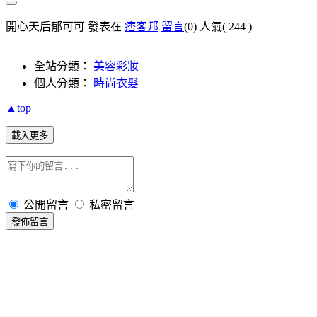
開心天后郁可可 發表在
痞客邦
留言
(0)
人氣(
244
)
全站分類：
美容彩妝
個人分類：
時尚衣髮
▲top
載入更多
公開留言
私密留言
發佈留言