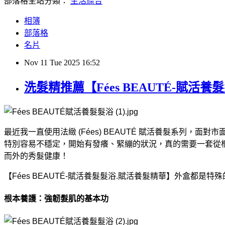
部落格全站分類：
生活綜合
相簿
部落格
名片
Nov
11
Tue
2025
16:52
洗髮精推薦【Fées BEAUTÉ-賦
最近我一直使用法緻 (Fées) BEAUTÉ 賦活養髮系
特別容易不穩定，開始有發癢、緊繃的狀況，真的需要一套從根本做
而外的秀髮健康！
【Fées BEAUTÉ-賦活養髮髮浴.賦活養髮精華】外盒都
根本養護：強韌髮肌的基本功