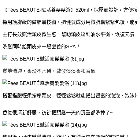
【Fées BEAUTÉ-賦活養髮髮浴】520ml，採壓頭設計，方
採用護膚級的微脂囊技術，把健髮成分用微脂囊緊緊包覆，能
主打長效賦活頭皮微生態，幫助頭皮達到油水平衡、恢復元氣
洗髮同時給頭皮來一場營養的SPA！
質地清透，柔滑不水稀，散發淡淡柔和香氣
搭配指腹輕柔按摩頭皮，輕輕鬆鬆就能搓出豐富的泡泡，泡沫
香氣很清新舒服，彷彿把頭髮一天的沉重都洗掉了~