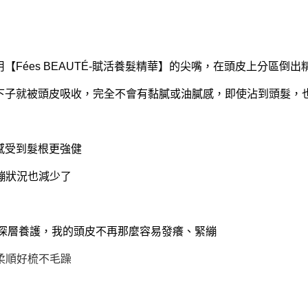
用【Fées BEAUTÉ-賦活養髮精華】的尖嘴，在頭皮上分區倒出
華】一下子就被頭皮吸收，完全不會有黏膩或油膩感，即使沾到頭髮，
顯感受到髮根更強健
繃狀況也減少了
華】的深層養護，我的頭皮不再那麼容易發癢、緊繃
柔順好梳不毛躁