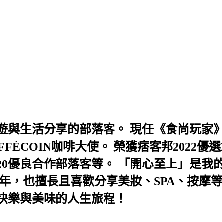
與生活分享的部落客。 現任《食尚玩家》
AFFÈCOIN咖啡大使。 榮獲痞客邦202
及2020優良合作部落客等。 「開心至上」
年，也擅長且喜歡分享美妝、SPA、按摩
快樂與美味的人生旅程！