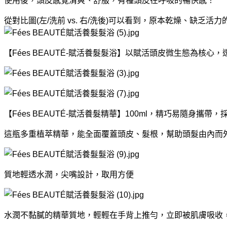
使用後，頭皮感覺清爽、舒服，有種頭皮在呼吸的暢快感！
從對比圖(左/洗前 vs. 右/洗後)可以看到，原本乾燥、缺
【Fées BEAUTÉ-賦活養髮髮浴】以賦活頭皮微生態為
【Fées BEAUTÉ-賦活養髮精華】100ml，精巧易隨身攜
這瓶多重植萃精華，能全面覆蓋頭皮、髮根，幫助頭髮由內而
質地輕透水潤，尖嘴設計，取用方便
水潤不黏膩的精華質地，輕輕在手背上推勻，立即被肌膚吸收