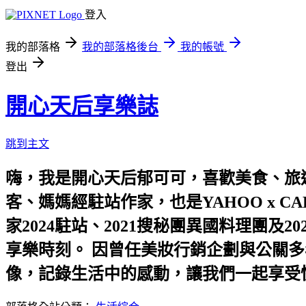
登入
我的部落格
我的部落格後台
我的帳號
登出
開心天后享樂誌
跳到主文
嗨，我是開心天后郁可可，喜歡美食、旅遊
客、媽媽經駐站作家，也是YAHOO x C
家2024駐站、2021搜秘團異國料理團
享樂時刻。 因曾任美妝行銷企劃與公關多
像，記錄生活中的感動，讓我們一起享受