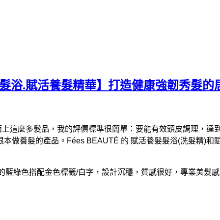
活養髮髮浴.賦活養髮精華】打造健康強韌秀髮的
列，面對市面上這麼多髮品，我的評價標準很簡單：要能有效頭皮調理
養髮的產品。Fées BEAUTÉ 的 賦活養髮髮浴(洗髮精)
是特殊的藍綠色搭配金色標籤/白字，設計沉穩，質感很好，專業美