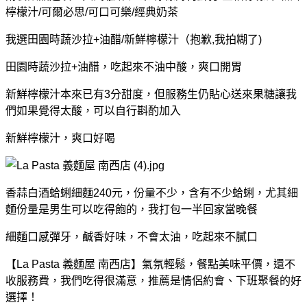
檸檬汁/可爾必思/可口可樂/經典奶茶
我選田園時蔬沙拉+油醋/新鮮檸檬汁（抱歉,我拍糊了)
田園時蔬沙拉+油醋，吃起來不油中酸，爽口開胃
新鮮檸檬汁本來已有3分甜度，但服務生仍貼心送來果糖讓我
們如果覺得太酸，可以自行斟酌加入
新鮮檸檬汁，爽口好喝
香蒜白酒蛤蜊細麵240元，份量不少，含有不少蛤蜊，尤其細
麵份量是男生可以吃得飽的，我打包一半回家當晚餐
細麵口感彈牙，鹹香好味，不會太油，吃起來不膩口
【La Pasta 義麵屋 南西店】氣氛輕鬆，餐點美味平價，還不
收服務費，我們吃得很滿意，推薦是情侶約會、下班聚餐的好
選擇！