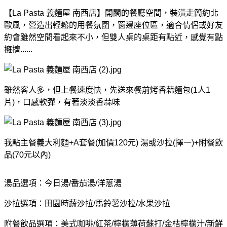
【La Pasta 義麵屋 南西店】開闊的餐廳空間，裝潢走簡約北
歐風，營造出輕鬆的用餐氛圍，窗邊座位區，適合情侶或好友
約會雖然空間看起來不小，但雙人桌的桌距有點近，感覺有點
擁擠......
雖然客人多，但上餐速度快，先送來餐前烤香蒜麵包(1人1
片)，口感軟彈，有著淡淡香蒜味
我點主餐義大利麵+A套餐(加價120元) 湯或沙拉(擇一)+附餐飲
品(70元以內)
湯品選項：今日湯/番茄湯/洋蔥湯
沙拉選項：田園時蔬沙拉/馬鈴薯沙拉/水果沙拉
附餐飲品選項：美式咖啡/紅茶/檸檬薄荷蘇打/金桔檸檬汁/新鮮