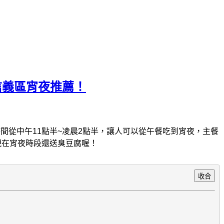
信義區宵夜推薦！
間從中午11點半~凌晨2點半，讓人可以從午餐吃到宵夜，主餐
，現在宵夜時段還送臭豆腐喔！
收合