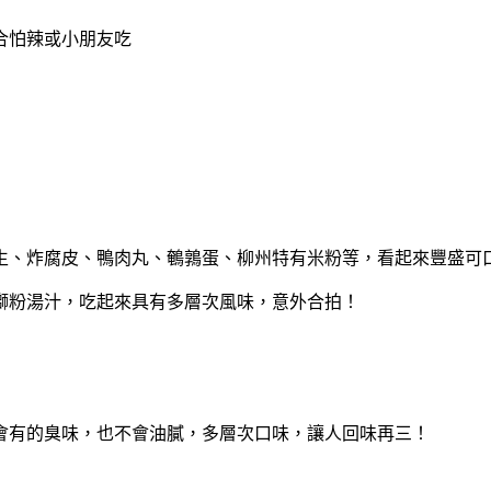
合怕辣或小朋友吃
生、炸腐皮、鴨肉丸、鵪鶉蛋、柳州特有米粉等，看起來豐盛可
螄粉湯汁，吃起來具有多層次風味，意外合拍！
會有的臭味，也不會油膩，多層次口味，讓人回味再三！