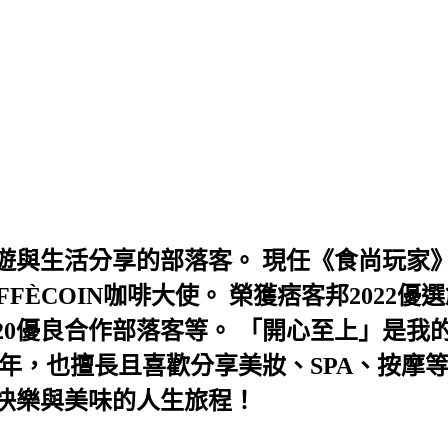
與生活分享的部落客。 現任《食尚玩家》
AFFÈCOIN咖啡大使。 榮獲痞客邦202
及2020優良合作部落客等。 「開心至上」
年，也擅長且喜歡分享美妝、SPA、按摩
快樂與美味的人生旅程！