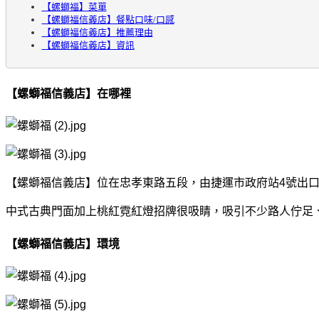
【螺螄福】菜單
【螺螄福信義店】餐點口味/口感
【螺螄福信義店】推薦理由
【螺螄福信義店】資訊
【螺螄福信義店】在哪裡
【螺螄福信義店】位在忠孝東路五段，由捷運市政府站4號出口，
中式古典門面加上桃紅霓紅燈招牌很吸睛，吸引不少路人佇足
【螺螄福信義店】環境