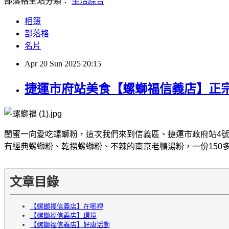
部落格全站分類：
生活綜合
相簿
部落格
名片
Apr
20
Sun
2025
20:15
捷運市府站美食【螺螄福信義店】正
閨蜜一向愛吃螺螄粉，這次我們來到信義區、捷運市政府站4號
有經典螺螄粉、乾撈螺螄粉、不辣的南京老鴨湯粉，一份15
文章目錄
【螺螄福信義店】在哪裡
【螺螄福信義店】環境
【螺螄福信義店】好康活動