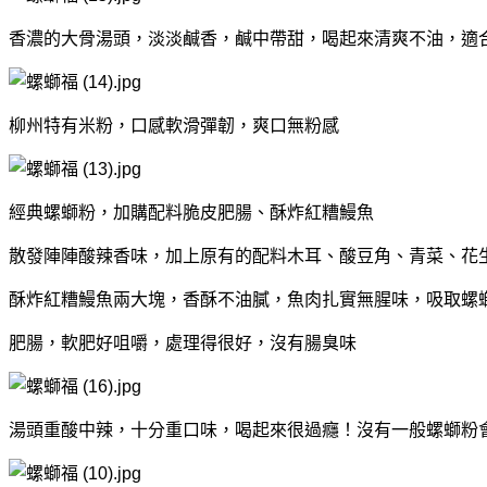
香濃的大骨湯頭，淡淡鹹香，鹹中帶甜，喝起來清爽不油，適
柳州特有米粉，口感軟滑彈韌，爽口無粉感
經典螺螄粉，加購配料脆皮肥腸、酥炸紅糟鰻魚
散發陣陣酸辣香味，加上原有的配料木耳、酸豆角、青菜、花
酥炸紅糟鰻魚兩大塊，香酥不油膩，魚肉扎實無腥味，吸取螺
肥腸，軟肥好咀嚼，處理得很好，沒有腸臭味
湯頭重酸中辣，十分重口味，
喝起來很過癮！沒有一般螺螄粉