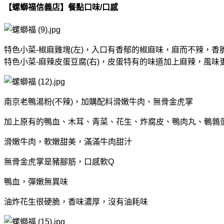
【螺螄福信義店】餐點口味/口感
特色小菜-椒麻雞塊(左)，入口有香郁的椒麻味，麻而不辣，
特色小菜-麻辣皮蛋豆腐(右)，皮蛋特有的味道加上麻辣，風
南京老鴨湯粉(不辣)，加購配料滑嫩牛肉、無骨金虎掌
加上原有的鴨血、木耳、青菜、花生、炸腐皮、鴨肉丸、鵪鶉
滑嫩牛肉，軟嫩甜美，滿滿牛肉甜汁
無骨金虎掌是豬腳筋，口感軟Q
鴨血，彈嫩無異味
油炸花生很硬脆，香味濃厚，沒有油耗味