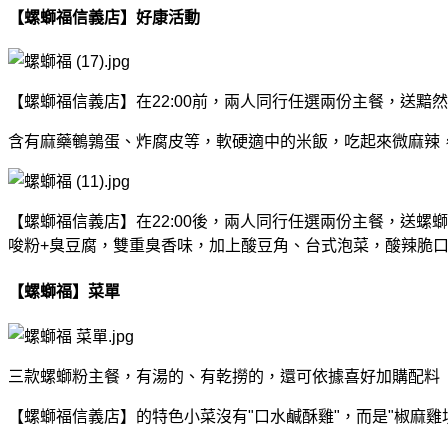
【螺螄福信義店】好康活動
【螺螄福信義店】在22:00前，兩人同行任選兩份主餐，送黯然
含有麻藥鵪鶉蛋、炸腐皮等，軟硬適中的米飯，吃起來微麻辣
【螺螄福信義店】在22:00後，兩人同行任選兩份主餐，送螺
唆粉+臭豆腐，雙重臭香味，加上酸豆角、台式泡菜，酸辣脆
【螺螄福】菜單
三款螺螄粉主餐，有湯的、有乾撈的，還可依據喜好加購配料
【螺螄福信義店】的特色小菜沒有"口水鹹酥雞"，而是"椒麻雞