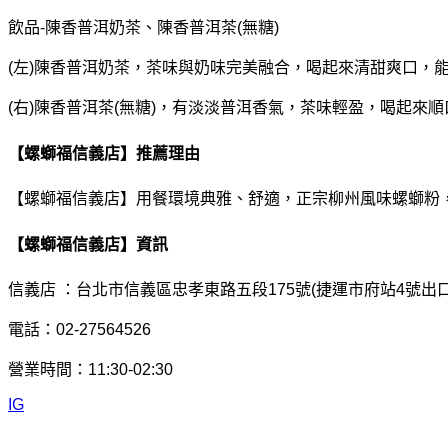
飲品-陳香普洱奶茶、陳香普洱茶(無糖)
(左)陳香普洱奶茶，茶味與奶味完美融合，喝起來清甜爽口，
(右)陳香普洱茶(無糖)，有淡淡普洱香氣，茶味輕盈，喝起
【螺螄福信義店】推薦理由
【螺螄福信義店】用餐環境典雅、舒適，正宗柳州風味螺螄粉
【螺螄福信義店】資訊
信義店 ：台北市信義區忠孝東路五段175號(捷運市府站4號出口
電話：02-27564526
營業時間：11:30-02:30
IG