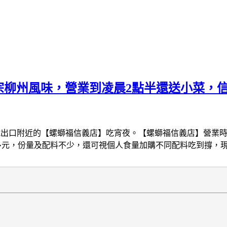
宗柳州風味，營業到凌晨2點半還送小菜，
出口附近的【螺螄福信義店】吃宵夜。【螺螄福信義店】營業時
0多元，份量及配料不少，還可視個人食量加購不同配料吃到撐