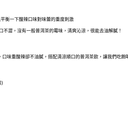
能平衡一下酸辣口味對味蕾的重度刺激
來順口不澀，沒有一般普洱茶的霉味，清爽沁涼，很能去油解膩！
，口味重酸辣卻不油膩，搭配清涼順口的普洱茶飲，讓我們吃飽喝
)