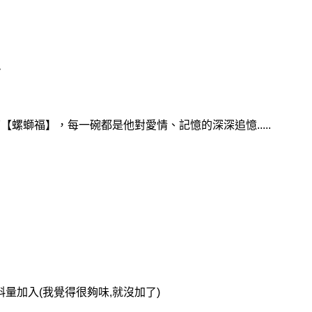
~
螺螄福】，每一碗都是他對愛情、記憶的深深追憶.....
量加入(我覺得很夠味,就沒加了)