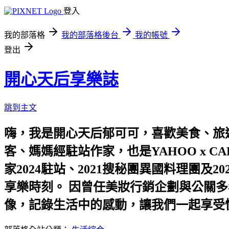
登入
我的部落格
我的部落格後台
我的帳號
登出
開心天后享樂誌
跳到主文
嗨，我是開心天后郁可可，喜歡美食、旅遊
客、媽媽經駐站作家，也是YAHOO x C
家2024駐站、2021搜秘團異國料理團
享樂時刻。 因曾任美妝行銷企劃與公關多
像，記錄生活中的感動，讓我們一起享受