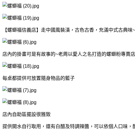
【螺螄福信義店】走中國風裝潢，古色古香，充滿中式古典味
店內的掛畫可是有故事的~老周以愛人之名打造的螺螄粉專賣店【
每桌都提供可放置隨身物品的籃子
店內自助區擺設很雅致
提供開水自行取用，還有白醋及特調辣醬，可以依個人口味，酙