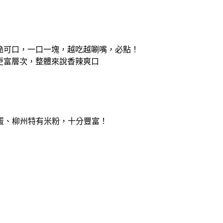
香脆可口，一口一塊，越吃越唰嘴，必點！
味更富層次，整體來說香辣爽口
蛋、柳州特有米粉，十分豐富！