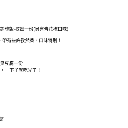
銷魂飯-孜然一份(另有青花椒口味)
，帶有些許孜然香，口味特別！
螄臭豆腐一份
口，一下子就吃光了！
塊"