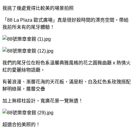
我挑了幾處覺得比較美的場景拍照
「88 La Plaza 歐式廣場」真是很好殺時間的漂亮空間，帶給
我前所未有的尾牙體驗！
我們的尾牙位在粉色系溫馨典雅風格的花之圓舞曲廳ｘ熱情火
紅的愛麗絲物語廳，
有著浪漫、漸層花海的天花板，滿是粉、白及紅色系玫瑰搭配
鮮明綠葉，層層交疊
加上無樑柱設計，寬廣花景一覽無遺！
超適合拍美照的！