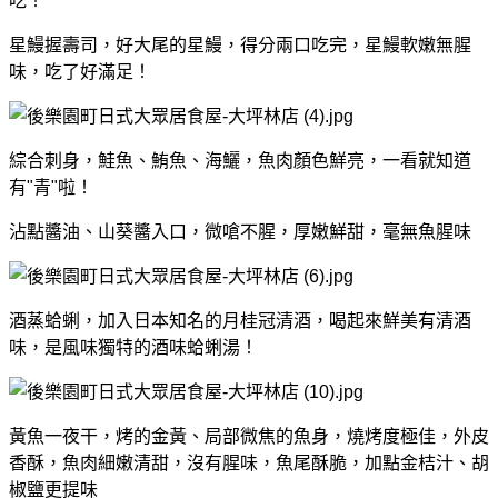
吃！
星鰻握壽司，好大尾的星鰻，得分兩口吃完，星鰻軟嫩無腥
味，吃了好滿足！
綜合刺身，鮭魚、鮪魚、海鱺，魚肉顏色鮮亮，一看就知道
有"青"啦！
沾點醬油、山葵醬入口，微嗆不腥，厚嫩鮮甜，毫無魚腥味
酒蒸蛤蜊，加入日本知名的月桂冠清酒，喝起來鮮美有清酒
味，是風味獨特的酒味蛤蜊湯！
黃魚一夜干，烤的金黃、局部微焦的魚身，燒烤度極佳，外皮
香酥，魚肉細嫩清甜，沒有腥味，魚尾酥脆，加點金桔汁、胡
椒鹽更提味