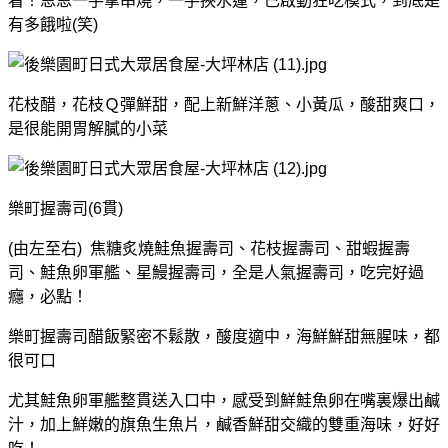
看！恩恩一手拿串燒，一手挾水蓮，已啟動狂吃模式，到底是
有多餓啦(笑)
花枝醋，花枝Ｑ彈鮮甜，配上新鮮洋蔥、小黃瓜，酸甜爽口，
是很能開胃解膩的小菜
樂町握壽司(6貫)
(由左至右) 焦糖炙燒鮭魚握壽司、花枝握壽司、甜蝦握壽
司、鮭魚卵軍艦、星鰻握壽司，全是人氣握壽司，吃完好過
癮，必點！
樂町握壽司醋飯緊密不鬆散，酸度適中，海鮮鮮甜無腥味，都
很可口
尤其鮭魚卵軍艦整貫送入口中，感受到鮮鮭魚卵在嘴裏爆出鹹
汁，加上鮮嫩的旗魚生魚片，鹹香鮮甜交織的雙重海味，好好