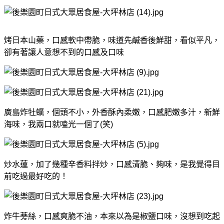
烤日本山藥，口感軟中帶脆，味道先鹹香後鮮甜，看似平凡，
卻有著讓人意想不到的口感及口味
廣島炸牡蠣，個頭不小，外香酥內柔嫩，口感肥嫩多汁，新鮮
海味，我兩口就嗑光一個了(笑)
炒水蓮，加了幾種辛香料拌炒，口感清脆、夠味，是我覺得目
前吃過最好吃的！
炸牛蒡絲，口感爽脆不油，本來以為是椒鹽口味，沒想到吃起