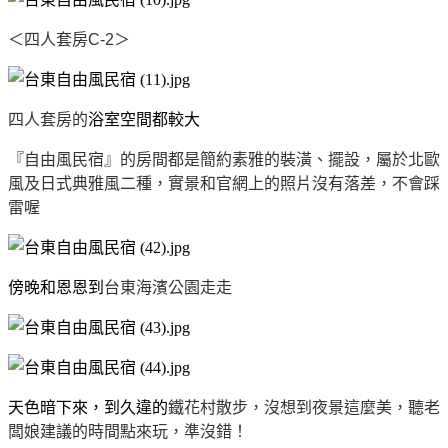
＜四人套房C-2＞
四人套房的
浴室空間都較大
『自由風民宿』的房間都是簡約素雅的裝潢、擺設，屬於北歐
風及日式典雅風二種，實景和官網上的照片沒有落差，不會踩
雷喔
傍晚和恩恩到
台東海濱公園走走
天色暗下來，到久違的
鐵花村散步，沒想到夜景這麼美，聽老
闆娘建議的時間點來玩，準沒錯！