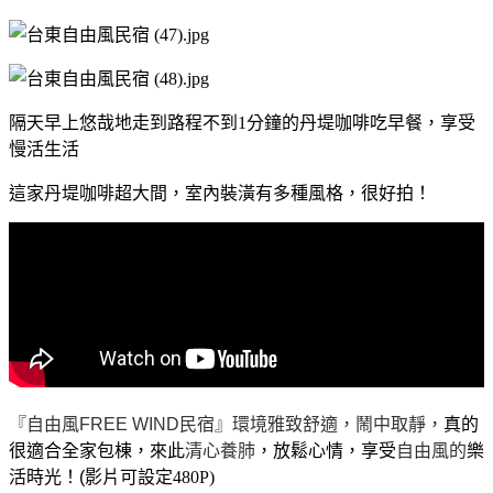
隔天早上悠哉地走到路程不到1分鐘的丹堤咖啡吃早餐，享受
慢活生活
這家丹堤咖啡超大間，室內裝潢有多種風格，很好拍！
『自由風FREE WIND民宿』環境雅致舒適，鬧中取靜，
真的
很適合全家包棟，來此
清心養肺
，放鬆心情，享受
自由風的
樂
活時光
！(
影片可設定480P)