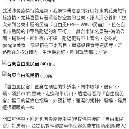
武漢肺炎疫情持續延燒，我選擇帶恩恩到好山好水的花東旅行
躲疫情，尤其喜歡有著清新好空氣的台東，讓人清心養肺！這
次來到台東市區的民宿『自由風FREE WIND民宿』，位在台
東市熱鬧的中華路附近的和平街上，離台東知名景點~海濱公
園、鐵花村、四維夜市不遠，附近更有不少著名、必吃的
google美食，像是榕樹下米苔目、藍蜻蜓速食專賣店等，走
路都在3~5分鐘內，生活機能好，吃喝玩樂都很方便
『自由風民宿』置身在鬧區的街道裏，鬧中取靜，很有"小
隱。隱於市"的意味，走進和平街口，遠遠就看到『自由風民
宿』醒目的藍綠色招牌，外觀新穎、雅潔的獨棟四層樓，是周
遭很顯眼的一棟
門口可停車，附近也有專屬停車場(僅提供直接向『自由風民
宿』訂房者)，並提供數輛腳踏車供住客免費市區騎乘(限成人)