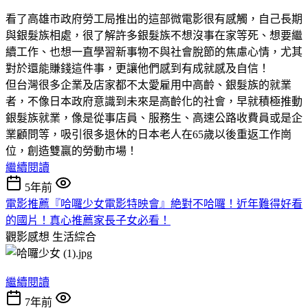
看了高雄市政府勞工局推出的這部微電影很有感觸，自己長期
與銀髮族相處，很了解許多銀髮族不想沒事在家等死、想要繼
續工作、也想一直學習新事物不與社會脫節的焦慮心情，尤其
對於還能賺錢這件事，更讓他們感到有成就感及自信！
但台灣很多企業及店家都不太愛雇用中高齡、銀髮族的就業
者，不像日本政府意識到未來是高齡化的社會，早就積極推動
銀髮族就業，像是從事店員、服務生、高速公路收費員或是企
業顧問等，吸引很多退休的日本老人在65歲以後重返工作崗
位，創造雙贏的勞動市場！
繼續閱讀
5年前
電影推薦『哈囉少女電影特映會』絶對不哈囉！近年難得好看
的國片！真心推薦家長子女必看！
觀影感想
生活綜合
繼續閱讀
7年前