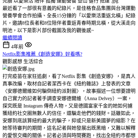
最近看了一部很有意義的紀錄片，是佳格食品集團與台灣運動
營養學會合作拍攝、全長15分鐘的「以愛樂活重返北橫」紀錄
片，邀請8位長者和8位陪伴者重返青春時期北橫，從大溪走向
明池，以下是影片部份截圖及我的觀後感~
繼續閱讀
4年前
Netflix影集推薦《創造安娜》好看嗎?
觀影感想
生活綜合
打完疫苗在家狂追劇，看了Netflix 影集《創造安娜》，是真人
真事改編，取材自記者潔西卡在《紐約雜誌》上發表的文章
〈安娜德爾維如何騙倒紐約派對圈〉，故事描述一位想要證明
自己實力的記者著手調查安娜德爾維（Anna Delvey）一案，
探究既是 Instagram 傳奇人物，又是德國富家千金的她如何擄
獲紐約社交圈無數人的信任，還騙走他們的錢財。話雖如此，
安娜到底該算紐約最大的騙子，抑或只是新美國夢的縮影？在
她等待審判的期間，這名記者與她發展出既黑暗，又難以解釋
的愛恨交織的關係。記者必須與時間賽跑，找出全紐約市都想