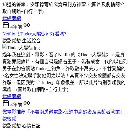
知道的答案：安娜德爾維究竟是何方神聖？(圖片及劇情簡介
取自網路+自行上字)
繼續閱讀
4年前
Netflix《Tinder大騙徒》好看嗎?
觀影感想
生活綜合
過年我狂追劇、電影，看了Netflix的《Tinder大騙徒》，是真
實犯罪紀錄片，有個自稱是鑽石王子、偽裝成富二代的以色列
男子在約會網站Tinder上釣魚，詐取數十萬美元，不甘受騙的
3名女性決定聯手將他繩之以法！其實不少交友軟體都有交友
詐騙，但因我對「Tinder」印象很差，所以此片特別引起我的
興趣！(圖片取自網路+自行上字)
繼續閱讀
4年前
微電影推薦『不老廚房微電影-促進中高齡者及高齡者就業』
觀後感
觀影感想
心情日記