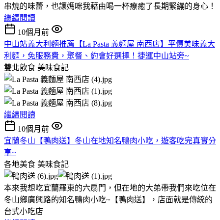
串燒的味蕾，也讓媽咪我藉由喝一杯療癒了長期緊繃的身心！
繼續閱讀
10個月前
中山站義大利麵推薦【La Pasta 義麵屋 南西店】平價美味義大
利麵，免服務費，聚餐、約會好選擇！捷運中山站旁~
雙北飲食
美味食記
繼續閱讀
10個月前
宜蘭冬山【鴨肉送】冬山在地知名鴨肉小吃，遊客吃完真實分
享~
各地美食
美味食記
本來我想吃宜蘭羅東的六扇門，但在地的大弟帶我們來吃位在
冬山鄉廣興路的知名鴨肉小吃~【鴨肉送】，店面就是傳統的
台式小吃店