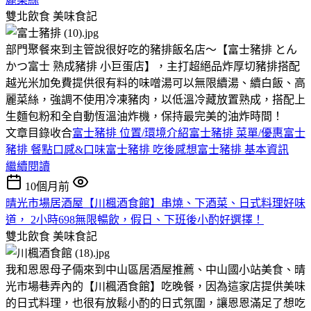
雙北飲食
美味食記
部門聚餐來到主管說很好吃的豬排飯名店～【富士豬排 とん
かつ富士 熟成豬排 小巨蛋店】，主打超絕品炸厚切豬排搭配
越光米加免費提供很有料的味噌湯可以無限續湯、續白飯、高
麗菜絲，強調不使用冷凍豬肉，以低溫冷藏放置熟成，搭配上
生麵包粉和全自動恆溫油炸機，保持最完美的油炸時間！
文章目錄收合
富士豬排 位置/環境介紹
富士豬排 菜單/優惠
富士
豬排 餐點口感&口味
富士豬排 吃後感想
富士豬排 基本資訊
繼續閱讀
10個月前
晴光市場居酒屋【川楓酒食館】串燒、下酒菜、日式料理好味
道， 2小時698無限暢飲，假日、下班後小酌好選擇！
雙北飲食
美味食記
我和恩恩母子倆來到中山區居酒屋推薦、中山國小站美食、晴
光市場巷弄內的【川楓酒食館】吃晚餐，因為這家店提供美味
的日式料理，也很有放鬆小酌的日式氛圍，讓恩恩滿足了想吃