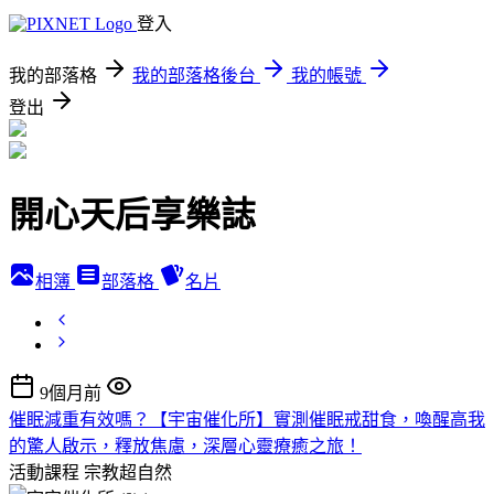
登入
我的部落格
我的部落格後台
我的帳號
登出
開心天后享樂誌
相簿
部落格
名片
9個月前
催眠減重有效嗎？【宇宙催化所】實測催眠戒甜食，喚醒高我
的驚人啟示，釋放焦慮，深層心靈療癒之旅！
活動課程
宗教超自然