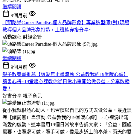
繼續閱讀
9個月前
【頭路樂Career Paradise-個人品牌形象】專業造型師1對1現場
教導個人品牌形象打造，上班族穿搭分享~
活動課程
財經企管
繼續閱讀
9個月前
親子教養書推薦【讓愛無止盡流動-公益教我的19堂暖心課】
讀書心得~19堂暖心課教你從日常小事開始做公益，分享散播
愛！
好書分享
親子育兒
從小我就很熱心助人，也習慣以自己的方式去做公益，最近讀
完【讓愛無止盡流動-公益教我的19堂暖心課】，心裡湧出滿
滿愛的感動。這本書用19個日常故事告訴大家：「公益，隨處
需要，也隨處可做，隨手可做，像是步道上的奉茶、雨天的愛