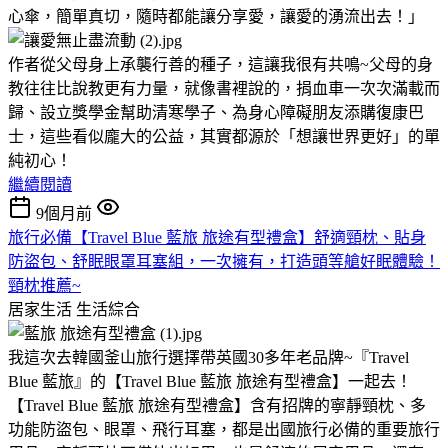
心傘，簡單真切，隨時都能讓分享愛，讓愛的湧流出去！」
作者從父母身上承襲行善的種子，這讓我很有共鳴~父母的身
教往往比說教更有力量，就像書裡說的，捐血車一次次滿載而
歸、設立獎學金幫助清寒學子、為身心障礙朋友添購復康巴
士，這些看似龐大的公益，其實都源於「想讓世界更好」的單
純初心！
繼續閱讀
9個月前
旅行必備【Travel Blue 藍旅 旅途有型禮盒】舒適頸枕、貼身
防盜包、舒眠眼罩耳塞組，一次擁有，打造頭等艙好眠體驗！
頸枕推薦~
居家生活
生活綜合
我這次去韓國釜山旅行選擇帶英國30多年老品牌~『Travel
Blue 藍旅』的【Travel Blue 藍旅 旅途有型禮盒】一起去！
【Travel Blue 藍旅 旅途有型禮盒】含有招牌的寧靜頸枕、多
功能防盜包、眼罩、飛行耳塞，都是出國旅行必備的重要旅行