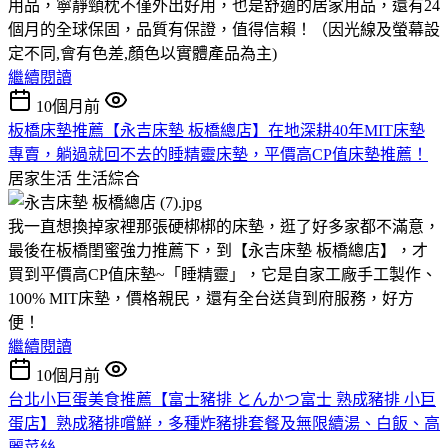
用品，寧靜頸枕不僅外出好用，也是舒適的居家用品，還有24
個月的全球保固，品質有保證，值得信賴！（因光線及螢幕設
定不同,會有色差,顏色以實體產品為主)
繼續閱讀
10個月前
板橋床墊推薦【永吉床墊 板橋總店】在地深耕40年MIT床墊
專賣，躺過就回不去的睡精靈床墊，平價高CP值床墊推薦！
居家生活
生活綜合
我一直想換掉家裡那張硬梆梆的床墊，逛了好多家都不滿意，
最後在板橋閨蜜強力推薦下，到【永吉床墊 板橋總店】，才
買到平價高CP值床墊~「睡精靈」，它是自家工廠手工製作、
100% MIT床墊，價格親民，還有全台送貨到府服務，好方
便！
繼續閱讀
10個月前
台北小巨蛋美食推薦【富士豬排 とんかつ富士 熟成豬排 小巨
蛋店】熟成豬排嚐鮮，多種炸豬排套餐及無限續湯、白飯、高
麗菜絲