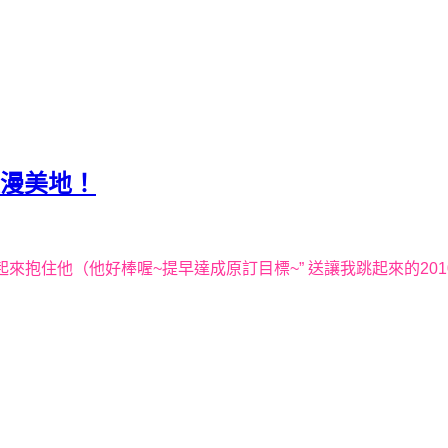
,浪漫美地！
起來抱住他（他好棒喔
~
提早達成原訂目標
~”
送讓我跳起來的
201