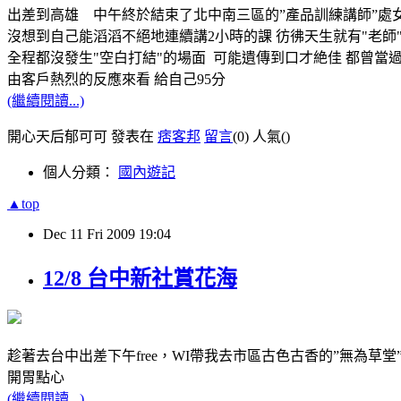
出差到高雄 中午終於結束了北中南三區的”產品訓練講師”處
沒想到自己能滔滔不絕地連續講2小時的課 彷彿天生就有"老師
全程都沒發生"空白打結"的場面 可能遺傳到口才絶佳 都曾當
由客戶熱烈的反應來看 給自己95分
(繼續閱讀...)
開心天后郁可可 發表在
痞客邦
留言
(0)
人氣(
)
個人分類：
國內遊記
▲top
Dec
11
Fri
2009
19:04
12/8 台中新社賞花海
趁著去台中出差下午free，WI帶我去市區古色古香的”無為草堂
開胃點心
(繼續閱讀...)