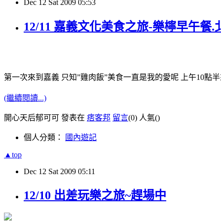
Dec
12
Sat
2009
05:53
12/11 嘉義文化美食之旅-樂檸早午餐
第一次來到嘉義 只知”雞肉飯”美食一直是我的愛呢 上午10點
(繼續閱讀...)
開心天后郁可可 發表在
痞客邦
留言
(0)
人氣(
)
個人分類：
國內遊記
▲top
Dec
12
Sat
2009
05:11
12/10 出差玩樂之旅~趕場中