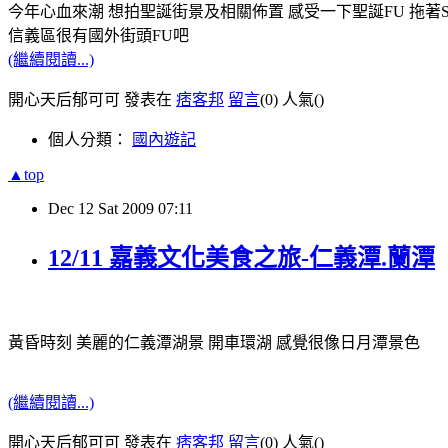
今年心血來潮 想拍聖誕街景及相關佈置 感受一下聖誕FU 拖著
信義區很有國外街頭FU吧
(繼續閱讀...)
開心天后郁可可 發表在
痞客邦
留言
(0)
人氣(
)
個人分類：
國內遊記
▲top
Dec
12
Sat
2009
07:11
12/11 嘉義文化美食之旅-仁義潭.蘭潭
黃昏時刻 美麗的仁義潭湖景 開車環湖 感覺很像日月潭景色
(繼續閱讀...)
開心天后郁可可 發表在
痞客邦
留言
(0)
人氣(
)