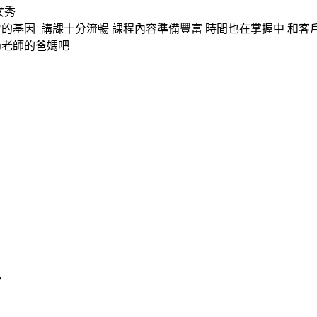
女秀
"的基因 講課十分流暢 課程內容準備豐富 時間也在掌握中 和客
過老師的爸媽吧
”