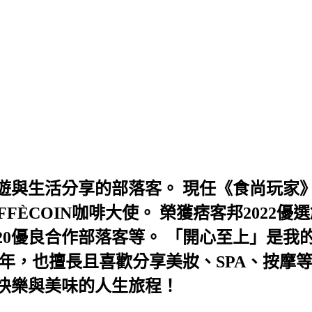
與生活分享的部落客。 現任《食尚玩家》
AFFÈCOIN咖啡大使。 榮獲痞客邦202
及2020優良合作部落客等。 「開心至上」
年，也擅長且喜歡分享美妝、SPA、按摩
快樂與美味的人生旅程！