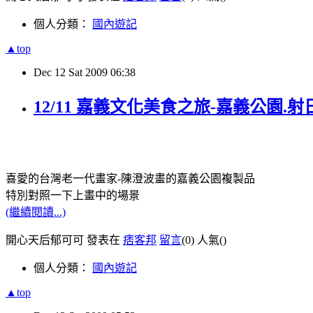
個人分類：
國內遊記
▲top
Dec
12
Sat
2009
06:38
12/11 嘉義文化美食之旅-嘉義公園.射
喜愛的台灣老一代畫家-陳澄波畫的嘉義公園複製品
特別對照一下上畫中的場景
(繼續閱讀...)
開心天后郁可可 發表在
痞客邦
留言
(0)
人氣(
)
個人分類：
國內遊記
▲top