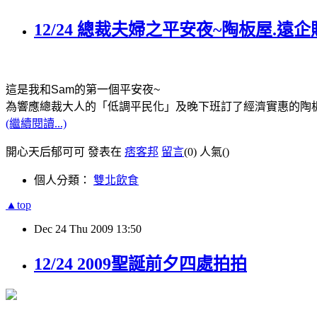
12/24 總裁夫婦之平安夜~陶板屋.遠
這是我和
Sam
的第一個平安夜
~
為響應總裁大人的「低調平民化」及晚下班訂了經濟實惠的陶
(繼續閱讀...)
開心天后郁可可 發表在
痞客邦
留言
(0)
人氣(
)
個人分類：
雙北飲食
▲top
Dec
24
Thu
2009
13:50
12/24 2009聖誕前夕四處拍拍