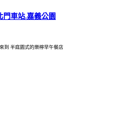
.北門車站.嘉義公園
半來到 半庭園式的樂檸早午餐店