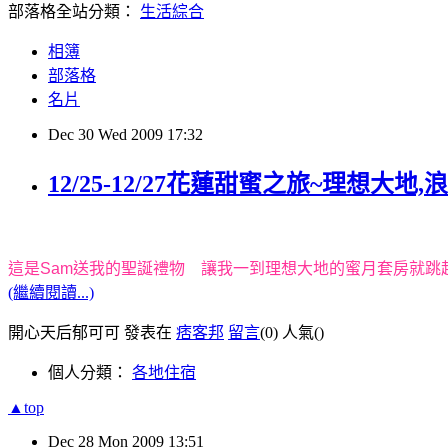
部落格全站分類：
生活綜合
相簿
部落格
名片
Dec
30
Wed
2009
17:32
12/25-12/27花蓮甜蜜之旅~理想大地
這是
Sam
送我的聖誕禮物 讓我一到理想大地的蜜月套房就跳
(繼續閱讀...)
開心天后郁可可 發表在
痞客邦
留言
(0)
人氣(
)
個人分類：
各地住宿
▲top
Dec
28
Mon
2009
13:51