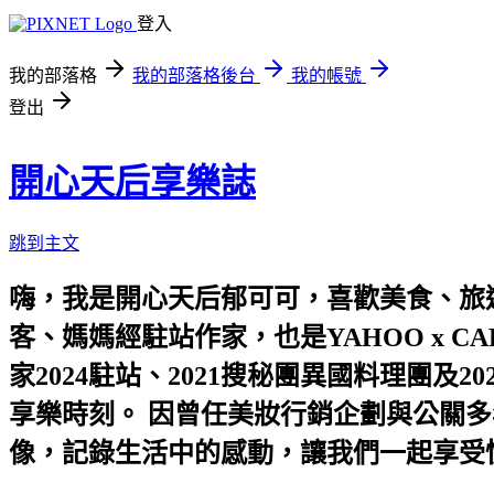
登入
我的部落格
我的部落格後台
我的帳號
登出
開心天后享樂誌
跳到主文
嗨，我是開心天后郁可可，喜歡美食、旅遊
客、媽媽經駐站作家，也是YAHOO x C
家2024駐站、2021搜秘團異國料理團
享樂時刻。 因曾任美妝行銷企劃與公關多
像，記錄生活中的感動，讓我們一起享受