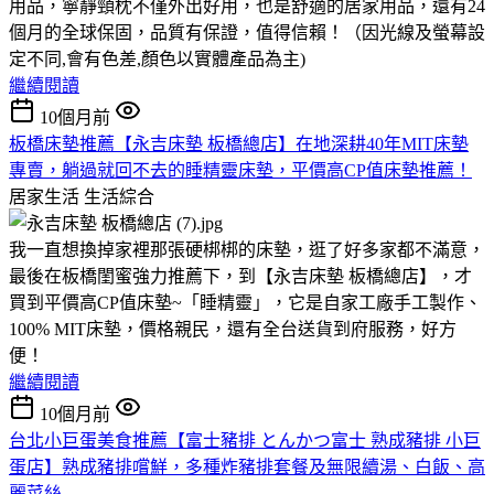
用品，寧靜頸枕不僅外出好用，也是舒適的居家用品，還有24
個月的全球保固，品質有保證，值得信賴！（因光線及螢幕設
定不同,會有色差,顏色以實體產品為主)
繼續閱讀
10個月前
板橋床墊推薦【永吉床墊 板橋總店】在地深耕40年MIT床墊
專賣，躺過就回不去的睡精靈床墊，平價高CP值床墊推薦！
居家生活
生活綜合
我一直想換掉家裡那張硬梆梆的床墊，逛了好多家都不滿意，
最後在板橋閨蜜強力推薦下，到【永吉床墊 板橋總店】，才
買到平價高CP值床墊~「睡精靈」，它是自家工廠手工製作、
100% MIT床墊，價格親民，還有全台送貨到府服務，好方
便！
繼續閱讀
10個月前
台北小巨蛋美食推薦【富士豬排 とんかつ富士 熟成豬排 小巨
蛋店】熟成豬排嚐鮮，多種炸豬排套餐及無限續湯、白飯、高
麗菜絲