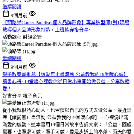
繼續閱讀
9個月前
【頭路樂Career Paradise-個人品牌形象】專業造型師1對1現場
教導個人品牌形象打造，上班族穿搭分享~
活動課程
財經企管
繼續閱讀
9個月前
親子教養書推薦【讓愛無止盡流動-公益教我的19堂暖心課】
讀書心得~19堂暖心課教你從日常小事開始做公益，分享散播
愛！
好書分享
親子育兒
從小我就很熱心助人，也習慣以自己的方式去做公益，最近讀
完【讓愛無止盡流動-公益教我的19堂暖心課】，心裡湧出滿
滿愛的感動。這本書用19個日常故事告訴大家：「公益，隨處
需要，也隨處可做，隨手可做，像是步道上的奉茶、雨天的愛