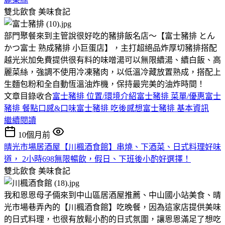
雙北飲食
美味食記
部門聚餐來到主管說很好吃的豬排飯名店～【富士豬排 とん
かつ富士 熟成豬排 小巨蛋店】，主打超絕品炸厚切豬排搭配
越光米加免費提供很有料的味噌湯可以無限續湯、續白飯、高
麗菜絲，強調不使用冷凍豬肉，以低溫冷藏放置熟成，搭配上
生麵包粉和全自動恆溫油炸機，保持最完美的油炸時間！
文章目錄收合
富士豬排 位置/環境介紹
富士豬排 菜單/優惠
富士
豬排 餐點口感&口味
富士豬排 吃後感想
富士豬排 基本資訊
繼續閱讀
10個月前
晴光市場居酒屋【川楓酒食館】串燒、下酒菜、日式料理好味
道， 2小時698無限暢飲，假日、下班後小酌好選擇！
雙北飲食
美味食記
我和恩恩母子倆來到中山區居酒屋推薦、中山國小站美食、晴
光市場巷弄內的【川楓酒食館】吃晚餐，因為這家店提供美味
的日式料理，也很有放鬆小酌的日式氛圍，讓恩恩滿足了想吃