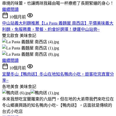
串燒的味蕾，也讓媽咪我藉由喝一杯療癒了長期緊繃的身心！
繼續閱讀
10個月前
中山站義大利麵推薦【La Pasta 義麵屋 南西店】平價美味義大
利麵，免服務費，聚餐、約會好選擇！捷運中山站旁~
雙北飲食
美味食記
繼續閱讀
10個月前
宜蘭冬山【鴨肉送】冬山在地知名鴨肉小吃，遊客吃完真實分
享~
各地美食
美味食記
本來我想吃宜蘭羅東的六扇門，但在地的大弟帶我們來吃位在
冬山鄉廣興路的知名鴨肉小吃~【鴨肉送】，店面就是傳統的
台式小吃店