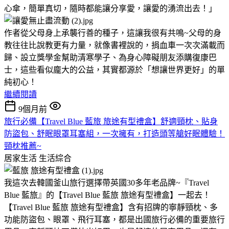
心傘，簡單真切，隨時都能讓分享愛，讓愛的湧流出去！」
作者從父母身上承襲行善的種子，這讓我很有共鳴~父母的身
教往往比說教更有力量，就像書裡說的，捐血車一次次滿載而
歸、設立獎學金幫助清寒學子、為身心障礙朋友添購復康巴
士，這些看似龐大的公益，其實都源於「想讓世界更好」的單
純初心！
繼續閱讀
9個月前
旅行必備【Travel Blue 藍旅 旅途有型禮盒】舒適頸枕、貼身
防盜包、舒眠眼罩耳塞組，一次擁有，打造頭等艙好眠體驗！
頸枕推薦~
居家生活
生活綜合
我這次去韓國釜山旅行選擇帶英國30多年老品牌~『Travel
Blue 藍旅』的【Travel Blue 藍旅 旅途有型禮盒】一起去！
【Travel Blue 藍旅 旅途有型禮盒】含有招牌的寧靜頸枕、多
功能防盜包、眼罩、飛行耳塞，都是出國旅行必備的重要旅行