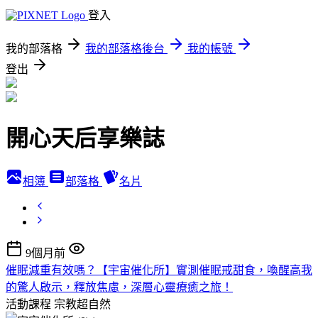
登入
我的部落格
我的部落格後台
我的帳號
登出
開心天后享樂誌
相簿
部落格
名片
9個月前
催眠減重有效嗎？【宇宙催化所】實測催眠戒甜食，喚醒高我
的驚人啟示，釋放焦慮，深層心靈療癒之旅！
活動課程
宗教超自然