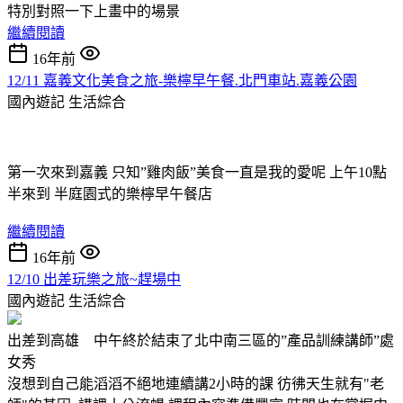
特別對照一下上畫中的場景
繼續閱讀
16年前
12/11 嘉義文化美食之旅-樂檸早午餐.北門車站.嘉義公園
國內遊記
生活綜合
第一次來到嘉義 只知”雞肉飯”美食一直是我的愛呢 上午10點
半來到 半庭園式的樂檸早午餐店
繼續閱讀
16年前
12/10 出差玩樂之旅~趕場中
國內遊記
生活綜合
出差到高雄 中午終於結束了北中南三區的”產品訓練講師”處
女秀
沒想到自己能滔滔不絕地連續講2小時的課 彷彿天生就有"老