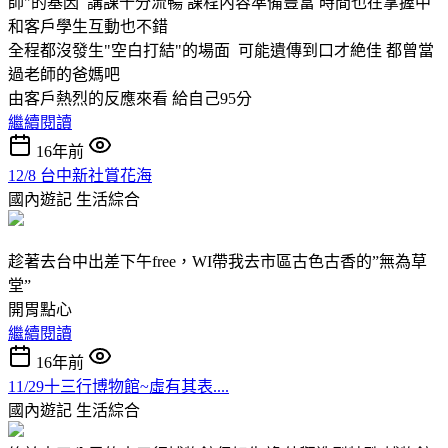
師"的基因 講課十分流暢 課程內容準備豐富 時間也在掌握中
和客戶學生互動也不錯
全程都沒發生"空白打結"的場面 可能遺傳到口才絶佳 都曾當
過老師的爸媽吧
由客戶熱烈的反應來看 給自己95分
繼續閱讀
16年前
12/8 台中新社賞花海
國內遊記
生活綜合
趁著去台中出差下午free，WI帶我去市區古色古香的”無為草
堂”
開胃點心
繼續閱讀
16年前
11/29十三行博物館~虛有其表....
國內遊記
生活綜合