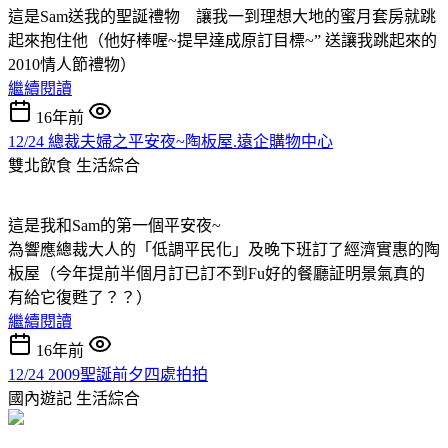
這是Sam送我的聖誕禮物 讓我一到理想大地的蜜月套房就跳
起來抱住他（他好棒喔~提早達成原訂目標~” 送讓我跳起來的
2010情人節禮物）
繼續閱讀
16年前
12/24 總裁夫婦之平安夜~陶板屋.遠企購物中心
雙北飲食
生活綜合
這是我和Sam的第一個平安夜~
為響應總裁大人的「低調平民化」及晚下班訂了經濟實惠的陶
板屋（今年提前半個月訂已訂不到Fu好的餐廳証明景氣真的
有給它復甦了？？）
繼續閱讀
16年前
12/24 2009聖誕前夕四處拍拍
國內遊記
生活綜合