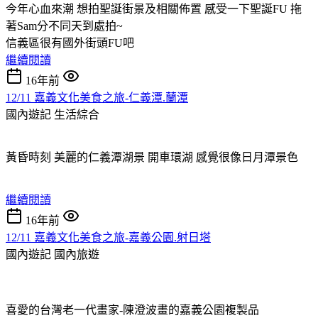
今年心血來潮 想拍聖誕街景及相關佈置 感受一下聖誕FU 拖
著Sam分不同天到處拍~
信義區很有國外街頭FU吧
繼續閱讀
16年前
12/11 嘉義文化美食之旅-仁義潭.蘭潭
國內遊記
生活綜合
黃昏時刻 美麗的仁義潭湖景 開車環湖 感覺很像日月潭景色
繼續閱讀
16年前
12/11 嘉義文化美食之旅-嘉義公園.射日塔
國內遊記
國內旅遊
喜愛的台灣老一代畫家-陳澄波畫的嘉義公園複製品