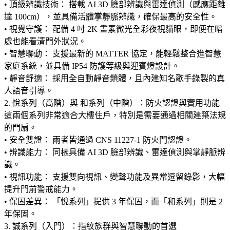
• 頂級辨識技術： 搭載 AI 3D 臉部辨識與雷達偵測（感應距離
達 100cm），並具備活體掌靜脈辨識，確保最高的安全性。
• 視覺守護： 配備 4 吋 2K 畫素微光全彩夜視貓眼，即便在暗
處也能看清門外狀況。
• 智慧聯動： 支援最新的 MATTER 協定，能輕鬆整合進智慧
家庭系統，並具備 IP54 防護等級與迎賓燈設計。
• 靜音舒適： 採用全自動靜音鎖體，且內建知名歌手錄製的真
人語音引導。
2. 悅系列（高階）與 和系列（中階）：防火認證與實用功能
這兩個系列非常適合大樓住戶，特別是需要通過相關建築法規
的門扇。
• 安全雙證： 兩者皆通過 CNS 11227-1 防火門認證。
• 辨識能力： 同樣具備 AI 3D 臉部辨識、雷達偵測與掌靜脈辨
識。
• 視訊功能： 支援雙向視訊、變聲功能及異常逗留錄影，大幅
提升門前警戒能力。
• 保固差異： 「悅系列」提供 3 年保固，而「和系列」則是 2
年保固。
3. 誠系列（入門）：指紋族群與智慧聯動的首選