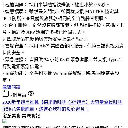
• 極速開鎖： 採用半導體指紋辨識，速度小於 0.5 秒。
• 智慧擴展： 雖然是入門款，卻同樣支援 MATTER 協定與
IP54 防護，並具備與旗艦款相同的全自動靜音鎖體。
• 5 合 1 開鎖： 雖然沒有臉部辨識，但仍提供指紋、密碼、卡
片、鑰匙及 APP 遠端等多樣化開鎖方式。
這四款產品在後勤與雲端安全上毫不馬虎：
• 雲端安全： 採用 AWS 美國西部伺服器，保障日誌與視頻資
料的安全。
• 緊急應援： 皆提供 24 小時 0800 緊急客服，並支援 Type-C
行動電源緊急供電。
• 遠端功能： 全系列支援 WiFi 遠端解鎖、臨時/週期密碼設
定。
繼續閱讀
7個月前
2026新年禮盒推薦【德里斯咖啡 心蓮禮盒】大容量濾掛咖啡
配蓮花焦糖脆餅，送進心坎裡的暖心禮盒！
宅配美食
美味食記