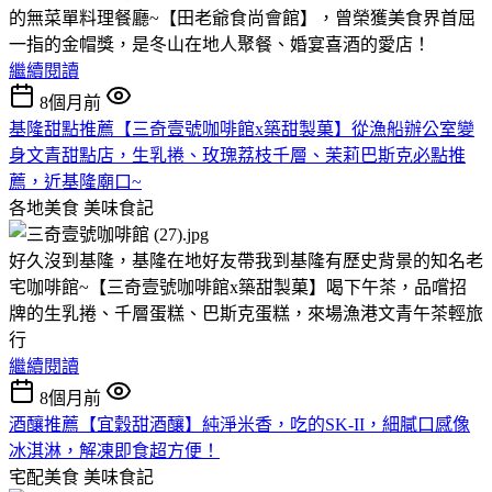
的無菜單料理餐廳~【田老爺食尚會館】，曾榮獲美食界首屈
一指的金帽獎，是冬山在地人聚餐、婚宴喜酒的愛店！
繼續閱讀
8個月前
基隆甜點推薦【三奇壹號咖啡館x築甜製菓】從漁船辦公室變
身文青甜點店，生乳捲、玫瑰荔枝千層、茉莉巴斯克必點推
薦，近基隆廟口~
各地美食
美味食記
好久沒到基隆，基隆在地好友帶我到基隆有歷史背景的知名老
宅咖啡館~【三奇壹號咖啡館x築甜製菓】喝下午茶，品嚐招
牌的生乳捲、千層蛋糕、巴斯克蛋糕，來場漁港文青午茶輕旅
行
繼續閱讀
8個月前
酒釀推薦【宜穀甜酒釀】純淨米香，吃的SK-II，細膩口感像
冰淇淋，解凍即食超方便！
宅配美食
美味食記