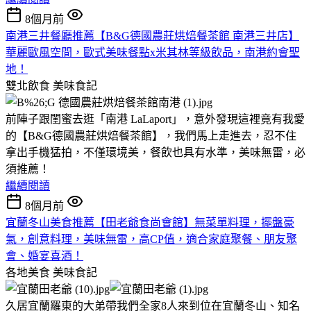
8個月前
南港三井餐廳推薦【B&G德國農莊烘焙餐茶館 南港三井店】
華麗歐風空間，歐式美味餐點x米其林等級飲品，南港約會聖
地！
雙北飲食
美味食記
前陣子跟閨蜜去逛「南港 LaLaport」，意外發現這裡竟有我愛
的【B&G德國農莊烘焙餐茶館】，我們馬上走進去，忍不住
拿出手機猛拍，不僅環境美，餐飲也具有水準，美味無雷，必
須推薦！
繼續閱讀
8個月前
宜蘭冬山美食推薦【田老爺食尚會館】無菜單料理，擺盤豪
氣，創意料理，美味無雷，高CP值，適合家庭聚餐、朋友聚
會、婚宴喜酒！
各地美食
美味食記
久居宜蘭羅東的大弟帶我們全家8人來到位在宜蘭冬山、知名