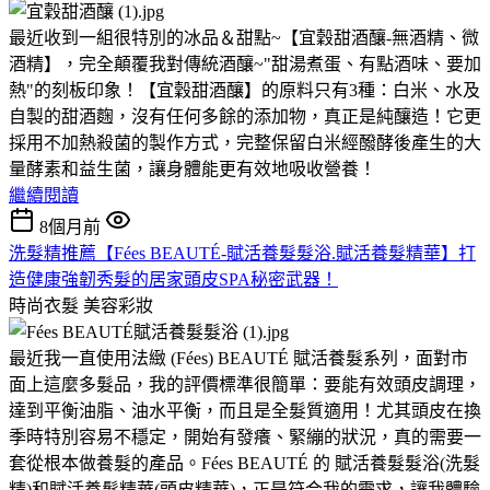
最近收到一組很特別的冰品＆甜點~【宜穀甜酒釀-無酒精、微
酒精】，完全顛覆我對傳統酒釀~"甜湯煮蛋、有點酒味、要加
熱"的刻板印象！【宜穀甜酒釀】的原料只有3種：白米、水及
自製的甜酒麴，沒有任何多餘的添加物，真正是純釀造！它更
採用不加熱殺菌的製作方式，完整保留白米經醱酵後產生的大
量酵素和益生菌，讓身體能更有效地吸收營養！
繼續閱讀
8個月前
洗髮精推薦【Fées BEAUTÉ-賦活養髮髮浴.賦活養髮精華】打
造健康強韌秀髮的居家頭皮SPA秘密武器！
時尚衣髮
美容彩妝
最近我一直使用法緻 (Fées) BEAUTÉ 賦活養髮系列，面對市
面上這麼多髮品，我的評價標準很簡單：要能有效頭皮調理，
達到平衡油脂、油水平衡，而且是全髮質適用！尤其頭皮在換
季時特別容易不穩定，開始有發癢、緊繃的狀況，真的需要一
套從根本做養髮的產品。Fées BEAUTÉ 的 賦活養髮髮浴(洗髮
精)和賦活養髮精華(頭皮精華)，正是符合我的需求，讓我體驗