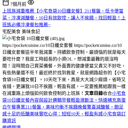
7個月前
上班族減重推薦【小宅食袋10日纖女餐】211餐盤、低卡便當
菜、冷凍減醣餐，10日有效飲控，讓人不挨餓，找回輕盈！上
班族必備冷凍餐包推薦~
宅配美食
美味食記
https://pocketcuisine.co/10日纖女套餐 https://pocketcuisine.co/10
日纖女套餐這半年我減重，持續飲食控制，最煩惱的就是每天
要吃什麼？我是工時超長的小資OL，想減重最難的是沒時
間！沒時間自己買菜備餐，外面賣的健康便當又貴又不好吃，
有些熱量還不低！最近終於找到救星，就是網路超夯的【小宅
食袋10日纖女餐】。10天吃下來，真是大大減少麻煩，省時又
省錢，更讓我10日不挨餓，輕盈有感，一定要推薦給跟我一樣
在減重路上煩惱如何飲食控制的上班族！
文章目錄
收合
小宅食
袋10日纖女餐內容與設計邏輯
早餐輕盈液斷法，快速補充高蛋
白
午餐專業211餐盤，美味均衡不挨餓
晚餐驚喜減醣餐，飽足
感十足的低醣美味
實吃心得：短短10天，輕盈有感
小宅食袋訂
購資訊
繼續閱讀