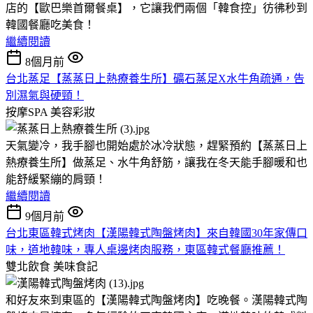
店的【歐巴樂首爾餐桌】，它讓我們兩個「韓食控」彷彿秒到
韓國餐廳吃美食！
繼續閱讀
8個月前
台北蒸足【蒸蒸日上熱療養生所】礦石蒸足X水牛角疏通，告
別濕氣與硬頸！
按摩SPA
美容彩妝
天氣變冷，我手腳也開始處於冰冷狀態，趕緊預約【蒸蒸日上
熱療養生所】做蒸足、水牛角舒筋，讓我在冬天能手腳暖和也
能舒緩緊繃的肩頸！
繼續閱讀
9個月前
台北東區韓式烤肉【漢陽韓式陶盤烤肉】來自韓國30年家傳口
味，道地韓味，專人桌邊烤肉服務，東區韓式餐廳推薦！
雙北飲食
美味食記
和好友來到東區的【漢陽韓式陶盤烤肉】吃晚餐。漢陽韓式陶