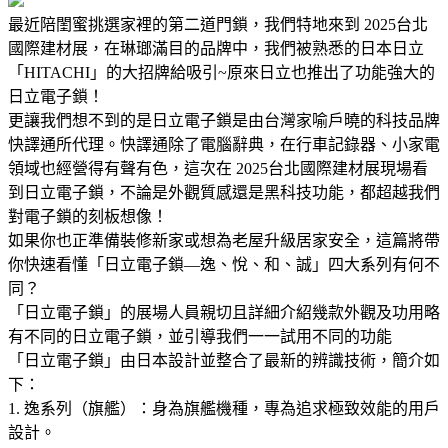
最近陪閨蜜挑選家裡的第二道門鎖，我們特地來到 2025台北
國際建材展，在琳瑯滿目的品牌中，我們被熟悉的日本日立
「HITACHI」的大招牌給吸引~原來日立也推出了功能強大的
日立電子鎖！
更讓我們想不到的是日立電子鎖是由台灣家喻戶曉的科技品牌
快譯通所代理。快譯通除了電腦辭典，在行車記錄器、小家電
領域也經營得有聲有色，這次在 2025台北國際建材展現場看
到日立電子鎖，不論是外觀質感還是黑科技功能，都超越我們
對電子鎖的刻板想像！
如果你也正準備裝修新家或想為老屋升級居家安全，這篇將帶
你快速看懂「日立電子鎖—逸、悅、和、誠」四大系列有何不
同？
「日立電子鎖」的展場人員親切且詳細介紹幾款外觀及功用略
有不同的日立電子鎖，並引導我們一一試用不同的功能
「日立電子鎖」由日本設計並整合了最新的辨識技術，簡介如
下：
1. 逸系列（旗艦）：身為旗艦機種，專為追求極致效能的用戶
設計。