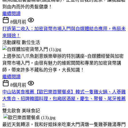
到由內而外的秀髮健康！
繼續閱讀
8個月前
打造第二收入：加密貨幣市場入門與自媒體結合應用，佈局未
來錢途！
活動課程
數位生活
上週參加八爪魚創意娛樂舉辦的特別講座~自媒體經營與加密
貨幣市場入門，由很有魅力的維妮闆闆和專業的加密貨幣講
師，帶來許多不藏私的分享，大長知識！
繼續閱讀
8個月前
中山站美食推薦【歐巴樂首爾餐桌】韓式一隻雞火鍋、人蔘雞
大集合、招牌韓國料理，包廂居酒屋，慶生、聚餐、尾牙推薦
~
雙北飲食
美味食記
最近天氣轉涼，我和好姐妹來吃東大門清燉一隻雞蔘雞湯專門