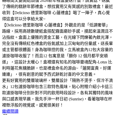
轉眼間又要開始煩惱 2026新年禮盒要送什麼？說實話，送膩
了傳統的糕餅年節禮盒，想找實用又有質感的別致禮盒！最近
收到【Delicioso 德里斯咖啡 心蓮禮盒】喝了一陣子，真心覺
得這盒可以分享給大家~
【Delicioso 德里斯咖啡 心蓮禮盒】外觀走的是「低調奢華」
路線，採用高磅數硬紙盒搭配霧面磨砂手感，摸起來溫潤且不
沾指紋。盒面上優雅的燙金工藝，在光線下閃爍著內斂光澤，
完全沒有傳統紅色禮盒的俗氣感加上沉甸甸的份量感，送長輩
或主管都很體面！身為咖啡控的我，立馬被盒內12包大容量的
濾掛咖啡收服了！而且12 包寓意是「願你 12 個月都平安順
遂」，這設計太暖心！盒裡還有知名的咖啡靈魂配角-Lotus 比
利時蓮花焦糖脆餅，也是禮盒命名的源由~「蓮開富貴，好運
連連」，很有創意的賦予西式餅乾討喜的中文意義。
更有好實用的雙層玻璃杯，雙層設計「隔熱不燙手、保冷不滴
水」12包濾掛咖啡包含三款特色風味，貼心附贈介紹小卡這三
款濾掛咖啡分別針對不同的飲用時段設計，各有其獨特的風味
與口感表現早晨，我先手沖一杯日初 (Sunrise)，看著咖啡在杯
裡懸浮般的視覺感，感覺很美好！
繼續閱讀