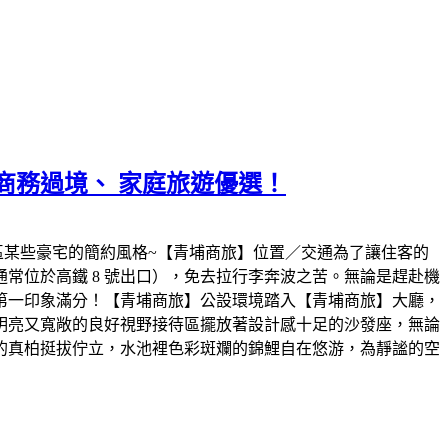
商務過境、 家庭旅遊優選！
特區某些豪宅的簡約風格~【青埔商旅】位置／交通為了讓住客的
常位於高鐵 8 號出口），免去拉行李奔波之苦。無論是趕赴機
第一印象滿分！【青埔商旅】公設環境踏入【青埔商旅】大廳，
明亮又寬敞的良好視野接待區擺放著設計感十足的沙發座，無論
的真柏挺拔佇立，水池裡色彩斑斕的錦鯉自在悠游，為靜謐的空