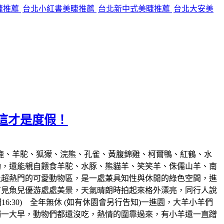
睫推薦
台北小紅書美睫推薦
台北新中式美睫推薦
台北大安美
這才是度假！
鹿、羊駝、狐獴、浣熊、孔雀、黃腹錦雞、柯爾鴨、紅鶴、水
動，還能親自餵食羊駝、水豚、熊貓羊、笑笑羊、侏儒山羊、南
及超熱門的可愛動物區，是一處兼具知性與休閒的綠色空間，進
可見魚兒優游處處美景，天氣晴朗時拍起來格外漂亮，同行人說
6:30) 全年無休 (如有休園會另行告知)一進園，大羊小羊們
觸一大早，動物們都還沒吃，熱情的圍靠過來，有小羊還一直蹭