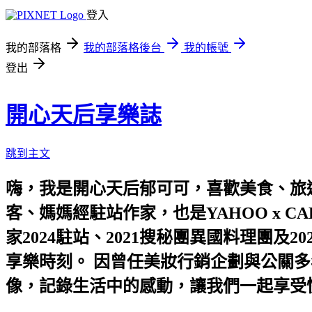
登入
我的部落格
我的部落格後台
我的帳號
登出
開心天后享樂誌
跳到主文
嗨，我是開心天后郁可可，喜歡美食、旅遊
客、媽媽經駐站作家，也是YAHOO x C
家2024駐站、2021搜秘團異國料理團
享樂時刻。 因曾任美妝行銷企劃與公關多
像，記錄生活中的感動，讓我們一起享受