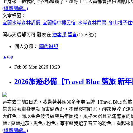
上身來，把我的上衣都蹭髒了，還好工作人員都會提供濕紙
(繼續閱讀...)
文章標籤：
宜蘭水岸森林評價
宜蘭樓中樓民宿
水岸森林門票
冬山親子住
開心天后郁可可 發表在
痞客邦
留言
(1)
人氣(
)
個人分類：
國內遊記
▲top
Feb
09
Mon
2026
13:29
2026旅遊必備【Travel Blue
這次去宜蘭2日遊，我帶著英國30多年老品牌【Travel Blue
常會隨著車身晃動而東倒西歪，不僅沒補好眠，醒來後脖子還又酸又痛！
大紅色，飾以金色波浪紋與馬年圖騰，風格大器且充滿應景的節慶氛圍
藍 / 莫藍迪灰 / 黑色 / 粉色 / 海軍藍我選了春天的粉色，看起
(繼續閱讀...)