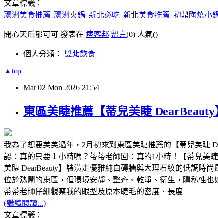
文章標籤：
蘆洲美食推薦
蘆洲火鍋
新北必吃
新北美食推薦
初鼎陶燒小
開心天后郁可可 發表在
痞客邦
留言
(0)
人氣(
)
個人分類：
雙北飲食
▲top
Mar
02
Mon
2026
21:54
東區美睫推薦【蒂兒美睫 DearBe
我為了想要美美過年，2月初來到東區美睫推薦的【蒂兒美睫 De
認：真的只要１小時嗎？蒂蒂老師回：真的1小時！【蒂兒美睫 D
美睫 DearBeauty】裝潢走優雅純白磚牆與大理石紋的低調
位於熱鬧的東區，但環境安靜、整齊、乾淨、衛生，隱私性也
蒂蒂老師仔細觀察我的眼型及原本睫毛的密度、長度
(繼續閱讀...)
文章標籤：