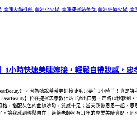
鍋
蘆洲火鍋推薦
蘆洲小火鍋
蘆洲捷運站美食
蘆洲評價火鍋
蘆
auty】1小時快速美睫嫁接，輕鬆自帶妝感，
arBeauty】，因為聽說蒂蒂老師接睫毛只要＂1小時＂！真是
earBeauty】位在捷運忠孝敦化站 1號出口旁，走路10秒
時尚風格，搭配灰色的曲線沙發，質感十足；當天我帶恩恩一起，恩恩就
好。讓我感到輕鬆自在！蒂蒂老師擁有11年的專業美睫資歷，同