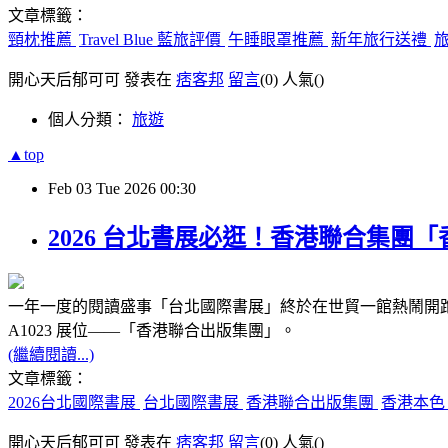
文章標籤：
頸枕推薦
Travel Blue 藍旅評價
午睡眼罩推薦
新年旅行送禮
開心天后郁可可 發表在
痞客邦
留言
(0)
人氣(
)
個人分類：
旅遊
▲top
Feb
03
Tue
2026
00:30
2026 台北書展必逛！香港聯合集團
一年一度的閱讀盛事「台北國際書展」終於在世貿一館熱鬧開
A1023
展位
——
「香港聯合出版集團」
。
(繼續閱讀...)
文章標籤：
2026台北國際書展
台北國際書展
香港聯合出版集團
香港本
開心天后郁可可 發表在
痞客邦
留言
(0)
人氣(
)