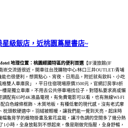
媲美星級飯店，近桃園蔦屋書店~
F Motel 地理位置：桃園經國特區的便利首選
【
IF漫旅館(IF
交流道很近，開車往台茂購物中心/林口三井OUTLET/青埔
機能也很便利，想買點心、宵夜、日用品，附近就有飲料、小吃
風格雙人車庫房」，平日住宿現場原價3500元，官網訂房享8折
一樓是獨立車庫，不用去公共停車場找位子，對隱私要求高或懶
空調
配有65吋4K液晶電視，有免費電影可以看，也有無線WI-FI
搭配白色線條框飾、木質地板，有種低奢的現代感，沒有老式摩
墊、枕頭軟硬適中，羽絨被輕暖，讓我們能一覺到天亮，起床時
幾幅龜背芋的植物掛畫及紫花盆栽，讓冷色調的空間多了幾分熱
了1小時，全身放鬆到不想起來，像是剛做完指壓，全身舒暢，