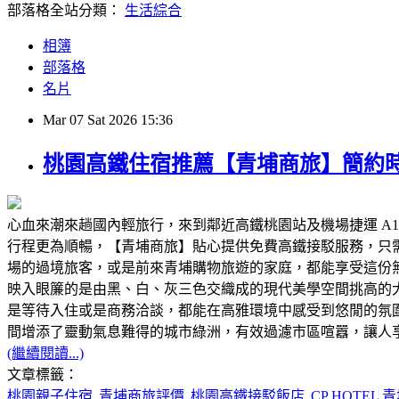
部落格全站分類：
生活綜合
相簿
部落格
名片
Mar
07
Sat
2026
15:36
桃園高鐵住宿推薦【青埔商旅】簡約
心血來潮來趟國內輕旅行，來到鄰近高鐵桃園站及機場捷運 A
行程更為順暢，【青埔商旅】貼心提供免費高鐵接駁服務，只需
場的過境旅客，或是前來青埔購物旅遊的家庭，都能享受這份
映入眼簾的是由黑、白、灰三色交織成的現代美學空間挑高的
是等待入住或是商務洽談，都能在高雅環境中感受到悠閒的氛
間增添了靈動氣息難得的城市綠洲，有效過濾市區喧囂，讓人
(繼續閱讀...)
文章標籤：
桃園親子住宿
青埔商旅評價
桃園高鐵接駁飯店
CP HOTEL