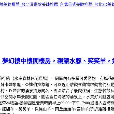
然美睫推薦
台北漫畫款美睫推薦
台北日式美睫推薦
台北3D美
，夢幻樓中樓閣樓房，親餵水豚、笑笑羊，
旅行的【水岸森林休閒農場】，園區內有多種可愛動物，有梅花
羊、蘇卡達象龜、亞達伯拉象龜，可以近距離觀察動物跟動物們互
柯林村，以豐富的湧泉資源聞名，園區結合了景觀住宿、生態餐飲
的公共空間水岸景觀庭園，園區蓋在清澈的湧泉上，水質好到隨處
語-動物園區營業時間早上09:00~下午17:00(最後入園時間1
、熊貓羊、笑笑羊、侏儒山羊、南丘娃娃羊(泰迪羊)等近距離接