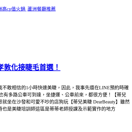
洲高cp值火鍋
蘆洲餐廳推薦
忠孝敦化接睫毛首選！
讓我不敢相信的1小時快速美睫，因此，我事先還在LINE預約時確
就到，也有多路公車可到達，坐捷運、公車前來，都很方便！【蒂兒
坐在沙發和可愛不吵的店狗玩【蒂兒美睫 DearBeauty】雖然
時也是美睫培訓師這區是蒂蒂老師授課及示範實作的地方