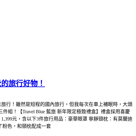
好覺的旅行好物！
三件組一起去旅行！雖然是短程的國內旅行，但我每次在車上補眠時，大頭
！【Travel Blue 藍旅 新年限定極致禮盒】禮盒採用喜慶
】1,399元，含以下3件旅行用品：豪華眼罩 寧靜頸枕：有莫蘭迪
一樣選了粉色，和頸枕配成一套