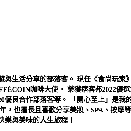
與生活分享的部落客。 現任《食尚玩家》
AFFÈCOIN咖啡大使。 榮獲痞客邦202
及2020優良合作部落客等。 「開心至上」
年，也擅長且喜歡分享美妝、SPA、按摩
快樂與美味的人生旅程！