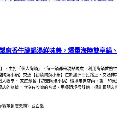
秘製麻香牛腱鍋湯鮮味美，爆量海陸雙享鍋
鍋】，主打「個人陶鍋」，每一鍋都是現點現煮，利用陶鍋蓄熱
鼎陶燒小鍋】交通【初鼎陶燒小鍋】位於蘆洲三民路上，交通非常
個人獨享、 家庭聚餐【初鼎陶燒小鍋】環境走進店內，第一印象
鍋店的擁擠，也沒有吵嘈的音樂，用餐環境很舒適，很能跟朋友
從微辣到魔鬼辣）或白湯