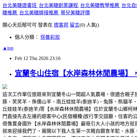
台北美睫證書班
台北美睫創業課程
台北美睫教學推薦
台北自
睫推薦
台北美睫嫁接推薦
蒂兒美睫評價
開心天后郁可可 發表在
痞客邦
留言
(0)
人氣(
)
個人分類：
保養彩妝
▲top
Feb
12
Thu
2026
23:16
宜蘭冬山住宿【水岸森林休閒農場】
這次工作單位旅遊來到宜蘭冬山一間超人氣農場，很適合親子
豚、笑笑羊、侏儒山羊、南丘娃娃羊(泰迪羊)、兔豚、熊貓
丘娃娃羊(泰迪羊)等【水岸森林休閒農場】位於宜蘭冬山鄉
門直接先去左邊的遊客中心(民宿櫃檯)放行李交誼廳，住客
很像置身國外【水岸森林休閒農場】最吸引大人小孩的地方就是森林物
就來迎接我們了，展開以下我人生第一次親自餵食羊駝、水豚