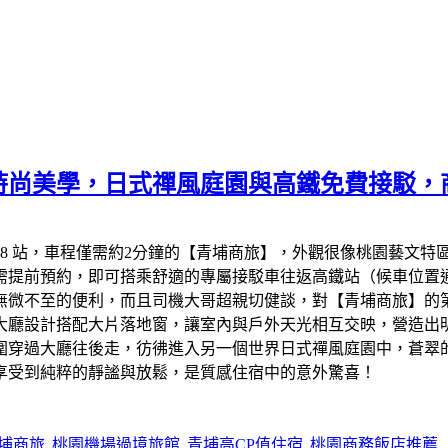
時尚美學，日式禪風庭園與高鐵免費接駁，
18 站，車程僅需約2分鐘的【青埔商旅】，外觀很像桃園藝文
提前預約，即可搭乘舒適的專屬接駁車往返高鐵站（候車位置通
無微不至的便利，而且司機大哥超親切健談，對【青埔商旅】的
大廳設計搭配大片落地窗，讓室內與戶外天光相互交映，營造出
圍穿過大廳往後走，彷彿進入另一個世界日式禪風庭園中，蒼翠
享受到純粹的靜謐與放鬆，是質感住宿中的意外驚喜！
 青埔商旅
桃園機場過境旅館
青埔高CP值住宿
桃園商務飯店推薦