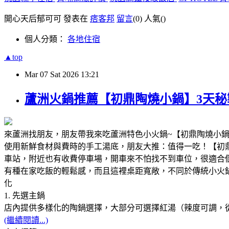
開心天后郁可可 發表在
痞客邦
留言
(0)
人氣(
)
個人分類：
各地住宿
▲top
Mar
07
Sat
2026
13:21
蘆洲火鍋推薦【初鼎陶燒小鍋】3天
來蘆洲找朋友，朋友帶我來吃蘆洲特色小火鍋~【初鼎陶燒小
使用新鮮食材與費時的手工湯底，朋友大推：值得一吃！【初
車站，附近也有收費停車場，開車來不怕找不到車位，很適合
有種在家吃飯的輕鬆感，而且這裡桌距寬敞，不同於傳統小火
化
1. 先選主鍋
店內提供多樣化的陶鍋選擇，大部分可選擇紅湯（辣度可調，
(繼續閱讀...)