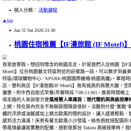
個人分類：
活動課程
▲top
Jan
31
Sat
2026
21:30
桃園住宿推薦【IF漫旅館 (IF Mo
恩恩放寒假，想回到懷念的桃園走走，於是我們入住桃園【
IF
Motel)
】位在桃園藝文特區附近的莊敬路一段，可以散步到最美圖
特區(環球購物中心 / XPARK/桃園國際機場/桃園高鐵)，車
店、便利商店
【
IF漫旅館(IF Motel)
】竟有挑高的商務大廳，空
優惠，附中西自助式早餐(早餐時段 7:00-11:00)，進房時間晚上 21:
得走路的人來說很方便
風格雙人車庫房：現代簡約與高級按摩
上網，待在房內完全不無聊
房間隔音很好，沒聽到什麼"奮戰"聲，不
鐵的浮誇或油膩感
加上類北歐風的簡約設計，讓人感覺輕鬆、
感到活力滿滿！
床旁有著北歐風小沙發區，綠色抱枕搭配圓形
帶風情
最讓我驚艷的配備，絕對是那台 Takura 高級按摩椅！
我