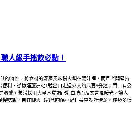
、職人級手搖飲必點！
性佳的特性，將食材的深層風味慢火鎖在湯汁裡，而且老闆堅持
便利，從捷運蘆洲站1號出口走過來大約只要5分鐘；門口有公
是溫馨，裝潢採用大量木質調配乳白牆面及文青風暖光，讓人
慢慢吃飯，自在聊天【初鼎陶燒小鍋】菜單設計清楚，種類多樣