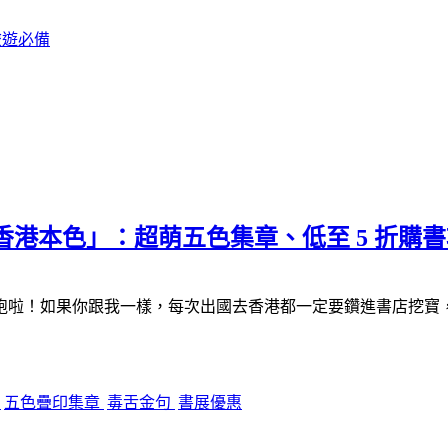
旅遊必備
「香港本色」：超萌五色集章、低至 5 折
跑啦！如果你跟我一樣，每次出國去香港都一定要鑽進書店挖寶
色
五色疊印集章
毒舌金句
書展優惠