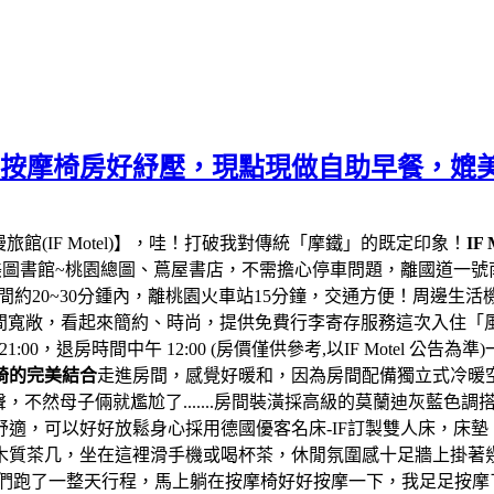
tel)】按摩椅房好紓壓，現點現做自助早餐，
漫旅館(IF Motel)
】，哇！打破我對傳統「摩鐵」的既定印象！
I
書館~桃園總圖、蔦屋書店，不需擔心停車問題，離國道一號南崁
程時間約20~30分鍾內，離桃園火車站15分鐘，交通方便！
周邊生活
間寬敞，看起來簡約、時尚，提供免費行李寄存服務
這次入住「
00，退房時間中午 12:00 (房價僅供參考,以IF Motel 公告為準)
椅的完美結合
走進房間，感覺好暖和，因為房間配備獨立式冷暖
然母子倆就尷尬了.......
房間裝潢採高級的莫蘭迪灰藍色調
舒適，可以好好放鬆身心
採用德國優客名床-IF訂製雙人床，床
木質茶几，坐在這裡滑手機或喝杯茶，休閒氛圍感十足
牆上掛著
們跑了一整天行程，馬上躺在按摩椅好好按摩一下，我足足按摩