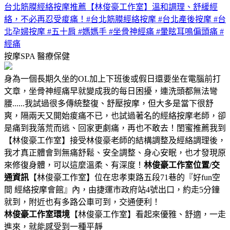
台北筋膜經絡按摩推薦【林俊豪工作室】溫和調理、舒緩經
絡，不必再忍受痠痛！#台北筋膜經絡按摩 #台北產後按摩 #台
北孕婦按摩 #五十肩 #媽媽手 #坐骨神經痛 #暈眩耳鳴偏頭痛 #
經痛
按摩SPA
醫療保健
身為一個長期久坐的OL加上下班後或假日還要坐在電腦前打
文章，坐骨神經痛早就變成我的每日困擾，連洗頭都無法彎
腰......我試過很多傳統整復、舒壓按摩，但大多是當下很舒
爽，隔兩天又開始痠痛不已，也試過著名的經絡按摩老師，卻
是痛到我落荒而逃、回家更劇痛，再也不敢去！閨蜜推薦我到
【林俊豪工作室】接受林俊豪老師的結構調整及經絡調理後，
我才真正體會到無痛舒鬆、安全調整、身心安眠，也才發現原
來修復身體，可以這麼溫柔、有深度！
林俊豪工作室位置/交
通資訊
【林俊豪工作室】位在忠孝東路五段71巷的『好fun空
間 經絡按摩會館』內，由捷運市政府站4號出口，約走5分鐘
就到，附近也有多路公車可到，交通便利！
林俊豪工作室環境
【林俊豪工作室】看起來優雅、舒適，一走
進來，就能感受到一種平靜