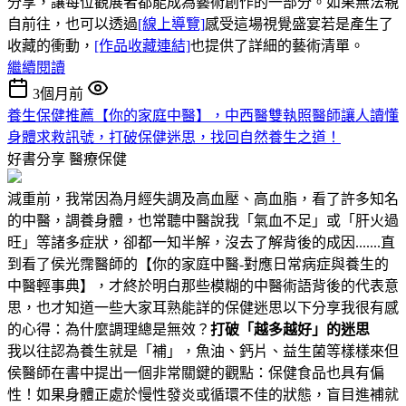
分享，讓每位觀展者都能成為藝術創作的一部分。如果無法親
自前往，也可以透過
[線上導覽]
感受這場視覺盛宴若是產生了
收藏的衝動，
[作品收藏連結]
也提供了詳細的藝術清單。
繼續閱讀
3個月前
養生保健推薦【你的家庭中醫】，中西醫雙執照醫師讓人讀懂
身體求救訊號，打破保健迷思，找回自然養生之道！
好書分享
醫療保健
減重前，我常因為月經失調及高血壓、高血脂，看了許多知名
的中醫，調養身體，也常聽中醫說我「氣血不足」或「肝火過
旺」等諸多症狀，卻都一知半解，沒去了解背後的成因.......直
到看了侯光霈醫師的【你的家庭中醫-對應日常病症與養生的
中醫輕事典】，才終於明白那些模糊的中醫術語背後的代表意
思，也才知道一些大家耳熟能詳的保健迷思以下分享我很有感
的心得：為什麼調理總是無效？
打破「越多越好」的迷思
我以往認為養生就是「補」，魚油、鈣片、益生菌等樣樣來但
侯醫師在書中提出一個非常關鍵的觀點：保健食品也具有偏
性！如果身體正處於慢性發炎或循環不佳的狀態，盲目進補就