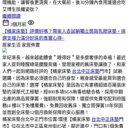
理機能，讓餐後更清爽，在大餐前、後30分鐘內食用誰適合吃
艾博生技纖姿肽？
繼續閱讀
3個月前
【橘家床墊】評價好嗎？帶家人去試躺獨立筒與乳膠床墊，挑
選支撐力滿分好床的真實心得~
居家生活
家居佈置
年紀漸長，越來越能體會＂睡得好＂是多麼奢侈的幸福！最近
家人提到睡醒總是腰酸背痛，發現家裡的舊床墊讓換了，和家
人們一起到網路好評的【橘家床墊
台北中正床墊
門市】試躺
選購，因為床墊必須適合自己的身型，親身感受最能買到適合
自己的床墊！選擇【橘家床墊】是因為它有累積超過百萬張床
墊的深厚代工經驗，經800多項SGS無毒檢驗合格，採用中鋼
出產的高品質彈簧，強韌耐用有保障！還提供免費宅配到府服
務(4 樓以下免樓層費)、免費回收舊床、獨立筒彈簧10年保固
並首創全床墊12個月換新保障的安心服務！
橘家床墊台北中正門市位置/環境【橘家床墊
台北中正床墊
門
市】位在北市中正區泉州街85號，鄰近建中，門口有1個免費