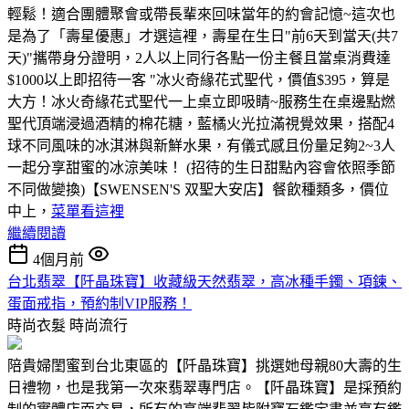
輕鬆！適合團體聚會或帶長輩來回味當年的約會記憶~這次也
是為了「壽星優惠」才選這裡，壽星在生日"前6天到當天(共7
天)"攜帶身分證明，2人以上同行各點一份主餐且當桌消費達
$1000以上即招待一客 "冰火奇緣花式聖代，價值$395，算是
大方！冰火奇緣花式聖代一上桌立即吸睛~服務生在桌邊點燃
聖代頂端浸過酒精的棉花糖，藍橘火光拉滿視覺效果，搭配4
球不同風味的冰淇淋與新鮮水果，有儀式感且份量足夠2~3人
一起分享甜蜜的冰涼美味！ (招待的生日甜點內容會依照季節
不同做變換)【SWENSEN'S 双聖大安店】餐飲種類多，價位
中上，
菜單看這裡
繼續閱讀
4個月前
台北翡翠【阡晶珠寶】收藏級天然翡翠，高冰種手鐲、項鍊、
蛋面戒指，預約制VIP服務！
時尚衣髮
時尚流行
陪貴婦閨蜜到台北東區的【阡晶珠寶】挑選她母親80大壽的生
日禮物，也是我第一次來翡翠專門店。【阡晶珠寶】是採預約