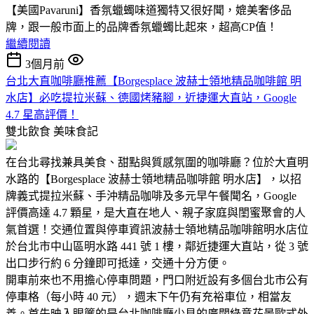
【美國Pavaruni】香氛蠟蠋味道獨特又很好聞，媲美奢侈品
牌，跟一般市面上的品牌香氛蠟蠋比起來，超高CP值！
繼續閱讀
3個月前
台北大直咖啡廳推薦【Borgesplace 波赫士領地精品咖啡館 明
水店】必吃提拉米蘇、德國烤豬腳，近捷運大直站，Google
4.7 星高評價！
雙北飲食
美味食記
在台北尋找兼具美食、甜點與質感氛圍的咖啡廳？位於大直明
水路的【Borgesplace 波赫士領地精品咖啡館 明水店】，以招
牌義式提拉米蘇、手沖精品咖啡及多元早午餐聞名，Google
評價高達 4.7 顆星，是大直在地人、親子家庭與閨蜜聚會的人
氣首選！交通位置與停車資訊波赫士領地精品咖啡館明水店位
於台北市中山區明水路 441 號 1 樓，鄰近捷運大直站，從 3 號
出口步行約 6 分鐘即可抵達，交通十分方便。
開車前來也不用擔心停車問題，門口附近設有多個台北市公有
停車格（每小時 40 元），週末下午仍有充裕車位，相當友
善。首先映入眼簾的是台北咖啡廳少見的廣闊綠意花景歐式外