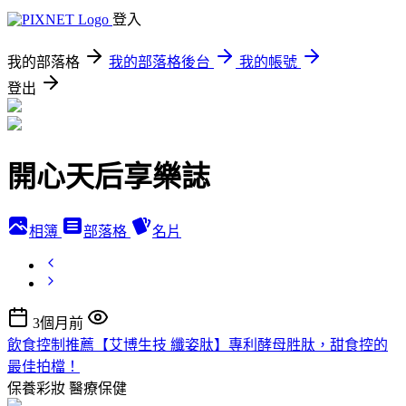
登入
我的部落格
我的部落格後台
我的帳號
登出
開心天后享樂誌
相簿
部落格
名片
3個月前
飲食控制推薦【艾博生技 纖姿肽】專利酵母胜肽，甜食控的
最佳拍檔！
保養彩妝
醫療保健