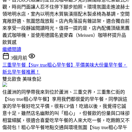
觀，時尚門面讓人忍不住停下腳步拍照。環境氛圍走進波赫士
領地明水店，室內以明亮木質裝潢搭配木製桌椅為基調，空間
寬敞舒適、氛圍悠哉放鬆。店內角落設有雜誌架，適合獨自前
來享受一段靜謐閱讀時光。值得一提的是，店內配備頂級黑鷹
義式咖啡機，並使用德國名瓷麥森（Meissen）咖啡杯提升品
飲質感
繼續閱讀
3個月前
三重早午餐【Stay true粗心早午餐】平價美味大份量早午餐，
新北早午餐推薦！
雙北飲食
美味食記
住蘆洲的同學帶我來到位於蘆洲、三重交界，三重集仁街的
【Stay true粗心早午餐】享用我們都很愛的早午餐，同學說這
家的早午餐好吃又平價，很有CP值！吃過以後，我覺得它誠
意十足，雖然店名幽默的叫「粗心」，但餐飲的份量與口味卻
相當細膩，很適合喜愛吃早午餐的人來大吃一餐，吃飽飽又不
傷荷包！粗心早午餐地點交通與環境氛圍【Stay true粗心早午