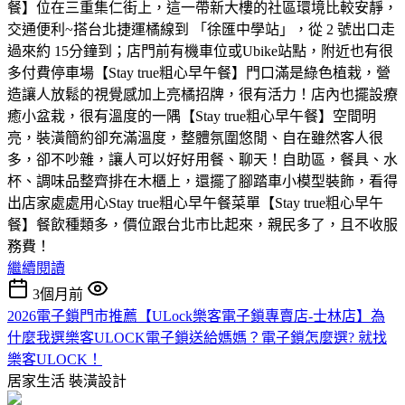
餐】位在三重集仁街上，這一帶新大樓的社區環境比較安靜，
交通便利~搭台北捷運橘線到 「徐匯中學站」，從 2 號出口走
過來約 15分鐘到；店門前有機車位或Ubike站點，附近也有很
多付費停車場【Stay true粗心早午餐】門口滿是綠色植栽，營
造讓人放鬆的視覺感加上亮橘招牌，很有活力！店內也擺設療
癒小盆栽，很有溫度的一隅【Stay true粗心早午餐】空間明
亮，裝潢簡約卻充滿溫度，整體氛圍悠閒、自在雖然客人很
多，卻不吵雜，讓人可以好好用餐、聊天！自助區，餐具、水
杯、調味品整齊排在木櫃上，還擺了腳踏車小模型裝飾，看得
出店家處處用心Stay true粗心早午餐菜單【Stay true粗心早午
餐】餐飲種類多，價位跟台北市比起來，親民多了，且不收服
務費！
繼續閱讀
3個月前
2026電子鎖門市推薦【ULock樂客電子鎖專賣店-士林店】為
什麼我選樂客ULOCK電子鎖送給媽媽？電子鎖怎麼選? 就找
樂客ULOCK！
居家生活
裝潢設計