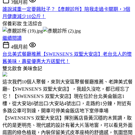
3個月前
誰說減重一定要餓肚子？【彥靚診所】陪我走過卡關期，3個
月健康減少10公斤！
保養彩妝
生活綜合
繼續閱讀
4個月前
台北美式餐廳推薦【SWENSEN'S 双聖大安店】老台北人的懷
舊美味，壽星優惠大方送聖代！
雙北飲食
美味食記
這次我們10個人聚餐，來到大安區聚餐餐廳推薦、老牌美式餐
廳~【SWENSEN'S 双聖大安店】，我超久沒吃，都已經忘了
它！【SWENSEN'S 双聖大安店】現在位於台北美侖飯店1
樓，從大安站6號出口/大安站4號出口，走路約1分鐘，附近有
多路公車可到達，開車可停美侖飯店地下室停車場
【SWENSEN'S 双聖大安店】揮別舊店昏黃沉穩的木質調，取
代的是更明亮、現代感的設計有著大片落地窗，可以看見外面
庭園的綠色植栽，內裝保留美式皮革座椅的舒適感，氛圍悠閒