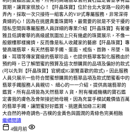
制的實體店面交易，所有的高端翡翠皆附寶石鑑定書並享有鑑
賞期，讓買家很放心！【阡晶珠寶】位於台北大安路一段的巷
弄內，採取一次只接待一組客人的VIP式專屬服務，非常深得
貴婦的心！因為在挑選貴重珠寶時，最需要的就是不受干擾的
隱私空間與專屬服務人員詳細的專業介紹【阡晶珠寶】有著優
雅且低調奢華的高級感氛圍加上只有幾處的珠寶展示，不像一
般銀樓那樣擁擠，反而像是私人收藏家的藝廊【阡晶珠寶】專
營高端翡翠，有天然翡翠手鐲、蛋面、戒指、首飾、吊墜、珠
鍊、耳環等傳家寶級的翡翠珍品，也提供翡翠客製化服務由於
預約時，已了解閨蜜的預算及這次想購買的品項及偏好的款式
(可以先到【阡晶珠寶】官網或IG瀏覽喜歡的款式)，因此服務
人員只展示一些符合閨蜜想購買的翡翠品項及款式閨蜜看中的
翡翠手鐲服務人員親切、 細心的一一介紹，提供高端翡翠的
鑑賞，所有品項皆為天然翡翠 A 貨，附有權威機構的寶石鑑
定書我的膚色及骨架接近她母親，因為充當手模試戴價值百萬
的翡翠手鐲，讓閨蜜好好鑑賞、挑選黃加綠三彩鐲
大自然的神奇調色~古樸的金黃色與圓潤的青綠色完美相融
繼續閱讀
4個月前