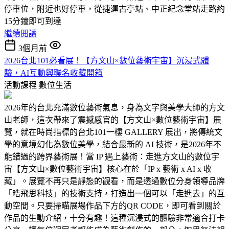
停車位，附近也好停車，從捷運古亭站、中正紀念堂站走路約
15分鐘即可到達
繼續閱讀
3個月前
2026台北101必看展！【方文山×數位藝術宇宙】沉浸式體
驗，AI互動與聯名收藏開箱
活動課程
數位生活
2026年的台北充滿數位藝術氣息，身為文字與美學大師的方文
山老師，這次帶來了震撼感官的【方文山×數位藝術宇宙】展
覽，就在時尚指標的台北101一樓 GALLERY 展出，將傳統文
學的意境幻化為數位美學，結合最新的 AI 技術，是2026年不
能錯過的跨界藝術展！當 IP 遇上藝術：走進方文山的數位宇
宙【方文山×數位藝術宇宙】核心在於「IP x 藝術 x AI x 收
藏」。展覽不再只是靜態的觀看，而是透過數位分身領導品牌
「晧飛思科技」的技術支持，打造出一個可以「走進去」的互
動空間。只要掃瞄展場作品下方的QR CODE，即可看到關於
作品的生動介紹，十分有趣！這種沉浸式的體驗非常適合打卡