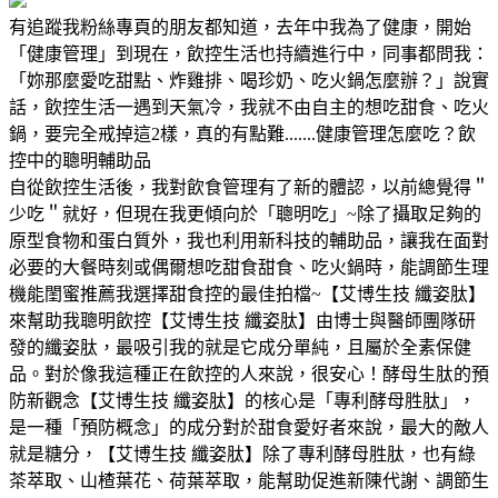
有追蹤我粉絲專頁的朋友都知道，去年中我為了健康，開始
「健康管理」到現在，飲控生活也持續進行中，同事都問我：
「妳那麼愛吃甜點、炸雞排、喝珍奶、吃火鍋怎麼辦？」說實
話，飲控生活一遇到天氣冷，我就不由自主的想吃甜食、吃火
鍋，要完全戒掉這2樣，真的有點難.......健康管理怎麼吃？飲
控中的聰明輔助品
自從飲控生活後，我對飲食管理有了新的體認，以前總覺得＂
少吃＂就好，但現在我更傾向於「聰明吃」~除了攝取足夠的
原型食物和蛋白質外，我也利用新科技的輔助品，讓我在面對
必要的大餐時刻或偶爾想吃甜食甜食、吃火鍋時，能調節生理
機能閨蜜推薦我選擇甜食控的最佳拍檔~【艾博生技 纖姿肽】
來幫助我聰明飲控【艾博生技 纖姿肽】由博士與醫師團隊研
發的纖姿肽，最吸引我的就是它成分單純，且屬於全素保健
品。對於像我這種正在飲控的人來說，很安心！酵母生肽的預
防新觀念【艾博生技 纖姿肽】的核心是「專利酵母胜肽」，
是一種「預防概念」的成分對於甜食愛好者來說，最大的敵人
就是糖分，【艾博生技 纖姿肽】除了專利酵母胜肽，也有綠
茶萃取、山楂葉花、荷葉萃取，能幫助促進新陳代謝、調節生