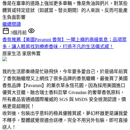
像是在塞車的道路上強加更多車輛。像是魚油與鈣片，對某些
體質或特定症狀（如感冒、發炎期間）的人來說，反而可能產
生負面影響
繼續閱讀
3個月前
香氛推薦【美國Pavaruni 香氛】一聞上癮的高級氣息；品項眾
多，讓人輕易找到療癒香味，打造不凡的生活儀式感！
居家生活
家居佈置
我的生活節奏總是忙碌飛快，今年要多愛自己，於是過年前買
了香氛融蠟燈又上網找了很多品牌的香氛蠟蠋，最後買了美國
香氛品牌【Pavaruni】的薰衣草永恆花園，因為採用美國進口
優質大豆蠟，融合瑞士香料巨擘 Givaudan 的奢華香氛原料，
所有產品皆通過國際權威的 SGS 與 MSDS 安全檢測認證，價
格更是超親民！
收到後，包裝出乎意料的極具優雅質感，夢幻杯器更是讓我愛
不釋手，整體感覺很適合送禮，完全不用另外包裝，即可直接
送人！