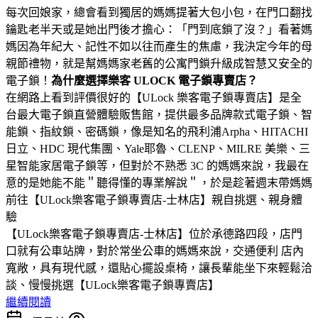
每次回娘家，總會看到獨居的媽媽提著大包小包，在門口翻找
鑰匙老半天或是她出門後才擔心：「門到底鎖了沒？」看著媽
媽因為年紀大、記性不如以往而產生的焦慮，我決定今年的母
親節禮物，就是幫媽媽家老舊的公寓門鎖升級成智慧又安全的
電子鎖！
為什麼選擇樂客 ULOCK 電子鎖專賣店？
在網路上看到評價很好的【ULock 樂客電子鎖專賣店】是全
台最大電子鎖直營體驗販售館，提供最多品牌款式電子鎖、智
能鎖、指紋鎖、密碼鎖，像是知名的飛利浦Arpha、HITACHI
日立、HDC 現代集團、Yale耶魯、CLENP、MILRE 美樂、三
星智能家居電子鎖等，但對於不熟悉 3C 的媽媽來說，我最在
意的是她能不能＂聽得懂的專業解說＂，於是趁著週末帶媽媽
前往【ULock樂客電子鎖專賣店-士林店】親自挑選、親身體
驗
【ULock樂客電子鎖專賣店-士林店】位於承德路四段，店門
口就有公車站牌，對於常坐公車的媽媽來說，交通便利 店內
寬敞，具有現代感，還貼心擺設桌椅，讓長輩能坐下來輕鬆洽
談、慢慢挑選【ULock樂客電子鎖專賣店】
繼續閱讀