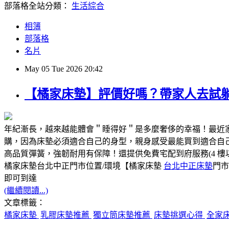
部落格全站分類：
生活綜合
相簿
部落格
名片
May
05
Tue
2026
20:42
【橘家床墊】評價好嗎？帶家人去試
年紀漸長，越來越能體會＂睡得好＂是多麼奢侈的幸福！最近
購，因為床墊必須適合自己的身型，親身感受最能買到適合自己
高品質彈簧，強韌耐用有保障！還提供免費宅配到府服務(4 樓
橘家床墊台北中正門市位置/環境【橘家床墊
台北中正床墊
門市
即可到達
(繼續閱讀...)
文章標籤：
橘家床墊
乳膠床墊推薦
獨立筒床墊推薦
床墊挑選心得
全家