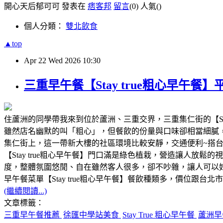
開心天后郁可可 發表在
痞客邦
留言
(0)
人氣(
)
個人分類：
雙北飲食
▲top
Apr
22
Wed
2026
10:30
三重早午餐【Stay true粗心早午
住蘆洲的同學帶我來到位於蘆洲、三重交界，三重集仁街的【St
雖然店名幽默的叫「粗心」，但餐飲的份量與口味卻相當細膩，很
集仁街上，這一帶新大樓的社區環境比較安靜，交通便利~搭台北捷
【Stay true粗心早午餐】門口滿是綠色植栽，營造讓人放鬆
度，整體氛圍悠閒、自在雖然客人很多，卻不吵雜，讓人可以好好
早午餐菜單【Stay true粗心早午餐】餐飲種類多，價位跟
(繼續閱讀...)
文章標籤：
三重早午餐推薦
徐匯中學站美食
Stay True 粗心早午餐
蘆洲早