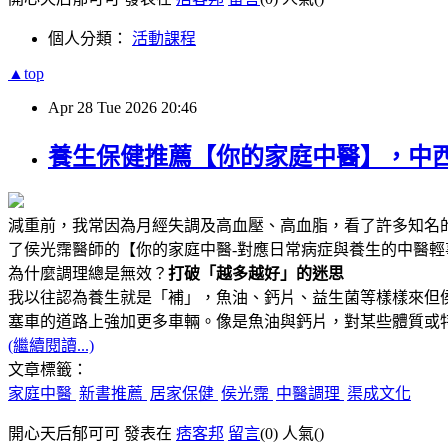
個人分類：
活動課程
▲top
Apr
28
Tue
2026
20:46
養生保健推薦【你的家庭中醫】，中
減重前，我常因為月經失調及高血壓、高血脂，看了許多知名的中
了侯光霈醫師的【你的家庭中醫-對應日常病症與養生的中醫
為什麼調理總是無效？
打破「越多越好」的迷思
我以往認為養生就是「補」，魚油、鈣片、益生菌等樣樣來但
塞車的道路上強加更多車輛。像是魚油與鈣片，對某些體質或
(繼續閱讀...)
文章標籤：
家庭中醫
新書推薦
居家保健
侯光霈
中醫調理
渠成文化
開心天后郁可可 發表在
痞客邦
留言
(0)
人氣(
)