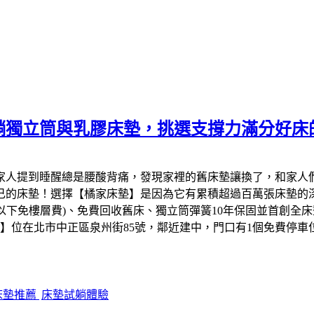
躺獨立筒與乳膠床墊，挑選支撐力滿分好床
家人提到睡醒總是腰酸背痛，發現家裡的舊床墊讓換了，和家人
的床墊！選擇【橘家床墊】是因為它有累積超過百萬張床墊的深厚
以下免樓層費)、免費回收舊床、獨立筒彈簧10年保固並首創全床
】位在北市中正區泉州街85號，鄰近建中，門口有1個免費停車
床墊推薦
床墊試躺體驗