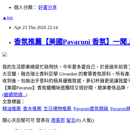
個人分類：
好書分享
▲top
Apr
23
Thu
2026
22:14
香氛推薦【美國Pavaruni 香氛
我的生活節奏總是忙碌飛快，今年要多愛自己，於是過年前買了香
大豆蠟，融合瑞士香料巨擘 Givaudan 的奢華香氛原料，所有
收到後，包裝出乎意料的極具優雅質感，夢幻杯器更是讓我愛
【美國Pavaruni】香氛蠟蠋味道獨特又很好聞，媲美奢侈品
(繼續閱讀...)
文章標籤：
精油推薦
香水推薦
生日禮物推薦
Pavaruni香氛開箱
Pavaru
開心天后郁可可 發表在
痞客邦
留言
(0)
人氣(
)