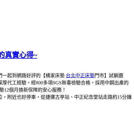
的真實心得~
們一起到網路好評的【橘家床墊
台北中正床墊
門市】試躺選
代工經驗，經800多項SGS無毒檢驗合格，採用中鋼出產的
墊12個月換新保障的安心服務！
位，附近也好停車，從捷運古亭站、中正紀念堂站走路約15分鐘