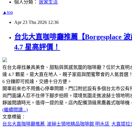
個人分類：
居家生活
▲top
Apr
23
Thu
2026
12:36
台北大直咖啡廳推薦【Borgespla
4.7 星高評價！
在台北尋找兼具美食、甜點與質感氛圍的咖啡廳？位於大直明水路的【
達 4.7 顆星，是大直在地人、親子家庭與閨蜜聚會的人氣首選
6 分鐘即可抵達，交通十分方便。
開車前來也不用擔心停車問題，門口附近設有多個台北市公有停
尚門面讓人忍不住停下腳步拍照。環境氛圍走進波赫士領地明
靜謐閱讀時光。值得一提的是，店內配備頂級黑鷹義式咖啡機，並
(繼續閱讀...)
文章標籤：
台北大直咖啡廳推薦
波赫士領地精品咖啡館 明水店
大直提拉