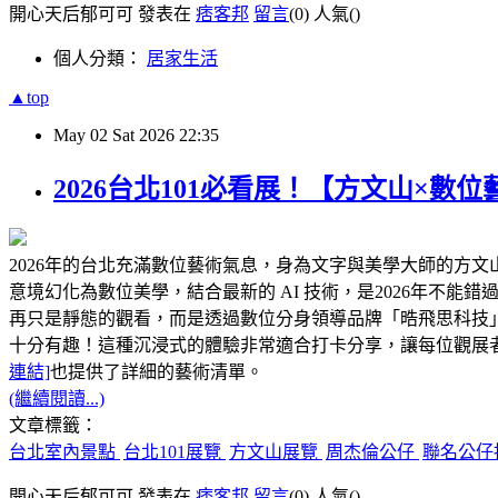
開心天后郁可可 發表在
痞客邦
留言
(0)
人氣(
)
個人分類：
居家生活
▲top
May
02
Sat
2026
22:35
2026台北101必看展！【方文山×
2026年的台北充滿數位藝術氣息，身為文字與美學大師的方文山
意境幻化為數位美學，結合最新的 AI 技術，是2026年不能錯過
再只是靜態的觀看，而是透過數位分身領導品牌「晧飛思科技」
十分有趣！這種沉浸式的體驗非常適合打卡分享，讓每位觀展
連結]
也提供了詳細的藝術清單。
(繼續閱讀...)
文章標籤：
台北室內景點
台北101展覽
方文山展覽
周杰倫公仔
聯名公仔
開心天后郁可可 發表在
痞客邦
留言
(0)
人氣(
)