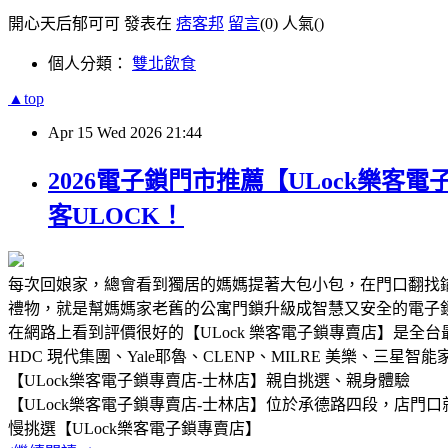
開心天后郁可可 發表在
痞客邦
留言
(0)
人氣(
)
個人分類：
雙北飲食
▲top
Apr
15
Wed
2026
21:44
2026電子鎖門市推薦【ULock樂
客ULOCK！
每次回娘家，總會看到獨居的媽媽提著大包小包，在門口翻找
禮物，就是幫媽媽家老舊的公寓門鎖升級成智慧又安全的電子
在網路上看到評價很好的【ULock 樂客電子鎖專賣店】是全台
HDC 現代集團、Yale耶魯、CLENP、MILRE 美樂、
【ULock樂客電子鎖專賣店-士林店】親自挑選、親身體驗
【ULock樂客電子鎖專賣店-士林店】位於承德路四段，店
慢挑選【ULock樂客電子鎖專賣店】