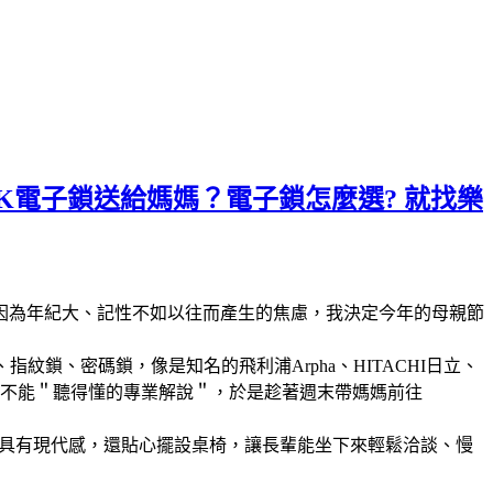
CK電子鎖送給媽媽？電子鎖怎麼選? 就找樂
因為年紀大、記性不如以往而產生的焦慮，我決定今年的母親節
鎖、密碼鎖，像是知名的飛利浦Arpha、HITACHI日立、
的是她能不能＂聽得懂的專業解說＂，於是趁著週末帶媽媽前往
敞，具有現代感，還貼心擺設桌椅，讓長輩能坐下來輕鬆洽談、慢