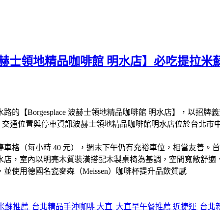
ce 波赫士領地精品咖啡館 明水店】必吃提拉米
Borgesplace 波赫士領地精品咖啡館 明水店】，以招牌義
！交通位置與停車資訊波赫士領地精品咖啡館明水店位於台北市中山區明
車格（每小時 40 元），週末下午仍有充裕車位，相當友善。
水店，室內以明亮木質裝潢搭配木製桌椅為基調，空間寬敞舒適
使用德國名瓷麥森（Meissen）咖啡杯提升品飲質感
米蘇推薦
台北精品手沖咖啡 大直
大直早午餐推薦 近捷運
台北