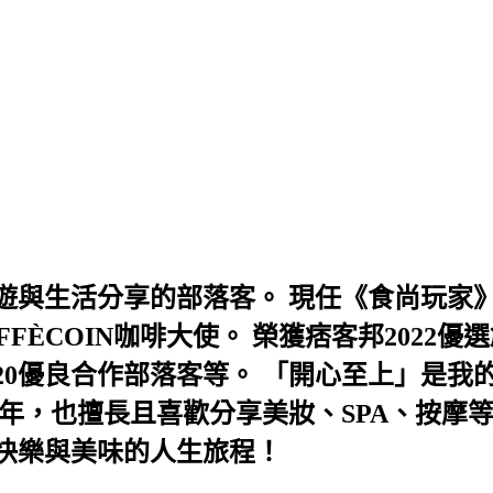
與生活分享的部落客。 現任《食尚玩家》
AFFÈCOIN咖啡大使。 榮獲痞客邦202
及2020優良合作部落客等。 「開心至上」
年，也擅長且喜歡分享美妝、SPA、按摩
快樂與美味的人生旅程！