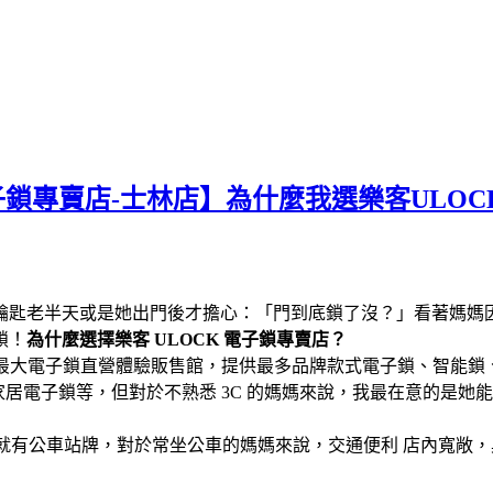
客電子鎖專賣店-士林店】為什麼我選樂客ULO
鑰匙老半天或是她出門後才擔心：「門到底鎖了沒？」看著媽媽
鎖！
為什麼選擇樂客 ULOCK 電子鎖專賣店？
最大電子鎖直營體驗販售館，提供最多品牌款式電子鎖、智能鎖、指紋
三星智能家居電子鎖等，但對於不熟悉 3C 的媽媽來說，我最在意
門口就有公車站牌，對於常坐公車的媽媽來說，交通便利 店內寬