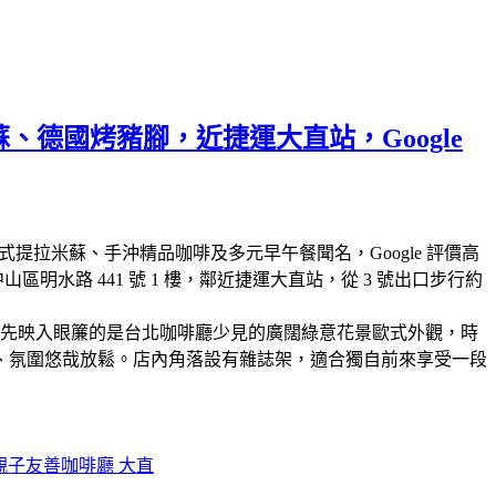
蘇、德國烤豬腳，近捷運大直站，Google
式提拉米蘇、手沖精品咖啡及多元早午餐聞名，Google 評價高
水路 441 號 1 樓，鄰近捷運大直站，從 3 號出口步行約
首先映入眼簾的是台北咖啡廳少見的廣闊綠意花景歐式外觀，時
、氛圍悠哉放鬆。店內角落設有雜誌架，適合獨自前來享受一段
親子友善咖啡廳 大直