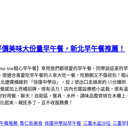
餐】平價美味大份量早午餐，新北早午餐推薦！
ay true粗心早午餐】享用我們都很愛的早午餐，同學說這家
適合喜愛吃早午餐的人來大吃一餐，吃飽飽又不傷荷包！粗心早午餐
運橘線到 「徐匯中學站」，從 2 號出口走過來約 15分鐘到
的視覺感加上亮橘招牌，很有活力！店內也擺設療癒小盆栽，很有溫度
用餐、聊天！自助區，餐具、水杯、調味品整齊排在木櫃上，還擺了
台北市比起來，親民多了，且不收服務費！
午餐推薦
集仁街美食
徐匯中學站早午餐
三重木盆沙拉
三重早