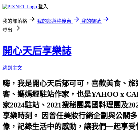
登入
我的部落格
我的部落格後台
我的帳號
登出
開心天后享樂誌
跳到主文
嗨，我是開心天后郁可可，喜歡美食、旅遊
客、媽媽經駐站作家，也是YAHOO x C
家2024駐站、2021搜秘團異國料理團
享樂時刻。 因曾任美妝行銷企劃與公關多
像，記錄生活中的感動，讓我們一起享受