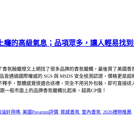
】一聞上癮的高級氣息；品項眾多，讓人輕易
氛融蠟燈又上網找了很多品牌的香氛蠟蠋，最後買了美國香氛品牌
產品皆通過國際權威的 SGS 與 MSDS 安全檢測認證，價格更是超
不釋手，整體感覺很適合送禮，完全不用另外包裝，即可直接送
牌，跟一般市面上的品牌香氛蠟蠋比起來，超高CP值！
ni精油好用嗎
美國Pavaruni評價
質感香氛
室內香氛
2026禮物推薦