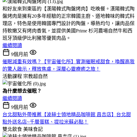
和好友來到東區的【漢陽韓式陶盤烤肉】吃晚餐。漢陽韓式陶
盤烤肉是擁有20多年經驗的正宗韓國主廚、道地韓味的韓式料
理店，特色是使用韓國專門設計的陶盤，導熱均勻，讓肉品保
持軟嫩又有烤肉香氣，並提供美國Prime 杉河農場自然牛和西
班牙頂級伊比利豬等優質肉品。
繼續閱讀
9個月前
催眠減重有效嗎？【宇宙催化所】實測催眠戒甜食，喚醒高我
的驚人啟示，釋放焦慮，深層心靈療癒之旅！
活動課程
宗教超自然
為什麼想去催眠？
繼續閱讀
9個月前
台北甜點外帶推薦【波赫士領地精品咖啡館 昌吉店】台北甜
點外送名店~千層蛋糕、提拉米蘇必點！
雙北飲食
美味食記