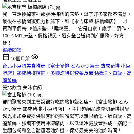
我一直想換掉家裡那張硬梆梆的床墊，逛了好多家都不滿意，
最後在板橋閨蜜強力推薦下，到【永吉床墊 板橋總店】，才
買到平價高CP值床墊~「睡精靈」，它是自家工廠手工製作、
100% MIT床墊，價格親民，還有全台送貨到府服務，好方
便！
繼續閱讀
10個月前
台北小巨蛋美食推薦【富士豬排 とんかつ富士 熟成豬排 小巨
蛋店】熟成豬排嚐鮮，多種炸豬排套餐及無限續湯、白飯、高
麗菜絲
雙北飲食
美味食記
部門聚餐來到主管說很好吃的豬排飯名店～【富士豬排 とん
かつ富士 熟成豬排 小巨蛋店】，主打超絕品炸厚切豬排搭配
越光米加免費提供很有料的味噌湯可以無限續湯、續白飯、高
麗菜絲，強調不使用冷凍豬肉，以低溫冷藏放置熟成，搭配上
生麵包粉和全自動恆溫油炸機，保持最完美的油炸時間！