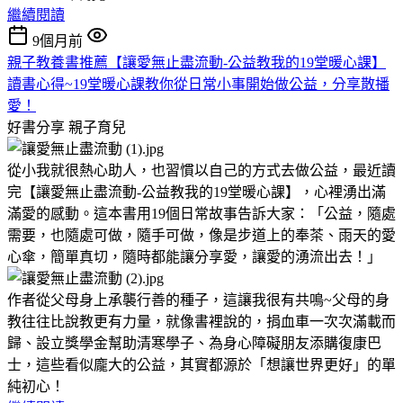
繼續閱讀
9個月前
親子教養書推薦【讓愛無止盡流動-公益教我的19堂暖心課】
讀書心得~19堂暖心課教你從日常小事開始做公益，分享散播
愛！
好書分享
親子育兒
從小我就很熱心助人，也習慣以自己的方式去做公益，最近讀
完【讓愛無止盡流動-公益教我的19堂暖心課】，心裡湧出滿
滿愛的感動。這本書用19個日常故事告訴大家：「公益，隨處
需要，也隨處可做，隨手可做，像是步道上的奉茶、雨天的愛
心傘，簡單真切，隨時都能讓分享愛，讓愛的湧流出去！」
作者從父母身上承襲行善的種子，這讓我很有共鳴~父母的身
教往往比說教更有力量，就像書裡說的，捐血車一次次滿載而
歸、設立獎學金幫助清寒學子、為身心障礙朋友添購復康巴
士，這些看似龐大的公益，其實都源於「想讓世界更好」的單
純初心！