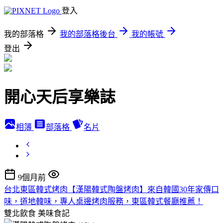
登入
我的部落格
我的部落格後台
我的帳號
登出
開心天后享樂誌
相簿
部落格
名片
9個月前
台北東區韓式烤肉【漢陽韓式陶盤烤肉】來自韓國30年家傳口
味，道地韓味，專人桌邊烤肉服務，東區韓式餐廳推薦！
雙北飲食
美味食記