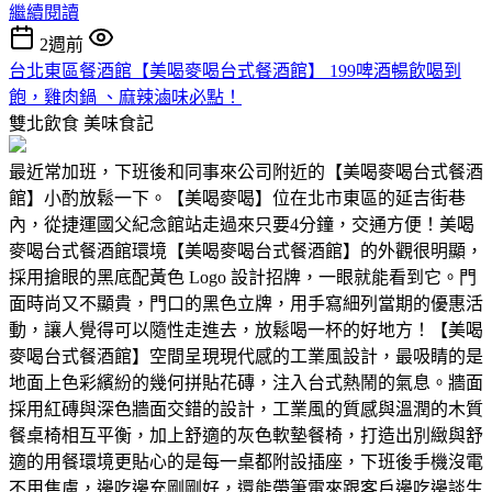
繼續閱讀
2週前
台北東區餐酒館【美喝麥喝台式餐酒館】 199啤酒暢飲喝到
飽，雞肉鍋 、麻辣滷味必點！
雙北飲食
美味食記
最近常加班，下班後和同事來公司附近的【美喝麥喝台式餐酒
館】小酌放鬆一下。【美喝麥喝】位在北市東區的延吉街巷
內，從捷運國父紀念館站走過來只要4分鐘，交通方便！美喝
麥喝台式餐酒館環境【美喝麥喝台式餐酒館】的外觀很明顯，
採用搶眼的黑底配黃色 Logo 設計招牌，一眼就能看到它。門
面時尚又不顯貴，門口的黑色立牌，用手寫細列當期的優惠活
動，讓人覺得可以隨性走進去，放鬆喝一杯的好地方！【美喝
麥喝台式餐酒館】空間呈現現代感的工業風設計，最吸睛的是
地面上色彩繽紛的幾何拼貼花磚，注入台式熱鬧的氣息。牆面
採用紅磚與深色牆面交錯的設計，工業風的質感與溫潤的木質
餐桌椅相互平衡，加上舒適的灰色軟墊餐椅，打造出別緻與舒
適的用餐環境更貼心的是每一桌都附設插座，下班後手機沒電
不用焦慮，邊吃邊充剛剛好，還能帶筆電來跟客戶邊吃邊談生