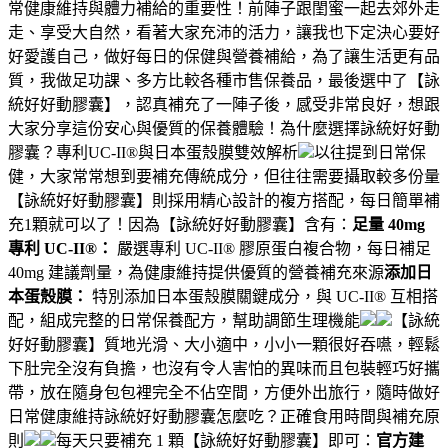
常健康維持與體力補給的重要性！前陣子跟閨蜜一起去郊外走
走、享受大自然，看著大家充沛的活力，讓我也下定決心要好
好愛護自己，做好每日的保健與營養補給，為了讓生活更有品
質，我做足功課、多方比較各種市售保養品，最後選中了【詠
統好好動膠囊】，認真補充了一陣子後，感受非常良好，想跟
大家分享這份安心與優質的保養體驗！為什麼選擇詠統好好動
膠囊？專利UC-II®與日本蛋殼膜雙效解析
以往提到日常保
健，大家常常想到要補充傳統成分，但往往需要攝取較多份量
【詠統好好動膠囊】則採用精心設計的複方搭配，每日簡單補
充1顆就可以了！因為【詠統好好動膠囊】含有：
足量 40mg
專利 UC-II®：
嚴選專利 UC-II® 膠原蛋白複合物，每日補足
40mg 建議劑量，為健康維持提供優質的營養補充來源
添加日
本蛋殼膜：
特別添加日本蛋殼膜關鍵成分，與 UC-II® 互相搭
配，組成完整的日常保養配方，幫助調節生理機能
【詠統
好好動膠囊】質地光滑、大小適中，小小一顆很好吞嚥，輕鬆
下肚完全沒有負擔，也沒有令人害怕的異味而且包裝輕巧好攜
帶，放在隨身包包裡完全不佔空間，方便外出旅行，隨時做好
日常健康維持詠統好好動膠囊怎麼吃？正確食用時間與補充原
則
每天只要補充 1 顆【詠統好好動膠囊】即可：
官方建