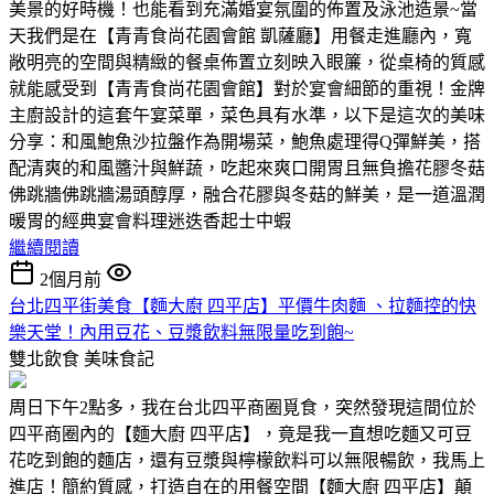
美景的好時機！也能看到充滿婚宴氛圍的佈置及泳池造景~當
天我們是在【青青食尚花園會館 凱薩廳】用餐走進廳內，寬
敞明亮的空間與精緻的餐桌佈置立刻映入眼簾，從桌椅的質感
就能感受到【青青食尚花園會館】對於宴會細節的重視！金牌
主廚設計的這套午宴菜單，菜色具有水準，以下是這次的美味
分享：和風鮑魚沙拉盤作為開場菜，鮑魚處理得Q彈鮮美，搭
配清爽的和風醬汁與鮮蔬，吃起來爽口開胃且無負擔花膠冬菇
佛跳牆佛跳牆湯頭醇厚，融合花膠與冬菇的鮮美，是一道溫潤
暖胃的經典宴會料理迷迭香起士中蝦
繼續閱讀
2個月前
台北四平街美食【麵大廚 四平店】平價牛肉麵 、拉麵控的快
樂天堂！內用豆花、豆漿飲料無限量吃到飽~
雙北飲食
美味食記
周日下午2點多，我在台北四平商圈覓食，突然發現這間位於
四平商圈內的【麵大廚 四平店】，竟是我一直想吃麵又可豆
花吃到飽的麵店，還有豆漿與檸檬飲料可以無限暢飲，我馬上
進店！簡約質感，打造自在的用餐空間【麵大廚 四平店】顛