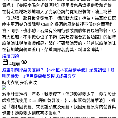
意呢！【美喝麥喝台式餐酒館】運用暖色吊燈提供柔和光線，
在特定區域巧妙地加入了亮紫色調的霓虹燈裝飾，牆上寫著
「低頭吧！起身後會發現不一樣的新大陸」標語，讓空間在夜
晚中更添幾分微醺與 Chill 的餐酒館風格這裡不僅適合閨蜜約
會、同事下班小酌，若是有公司行號或團體想要包場聚餐，也
有大包廂，不用擔心位子不夠【美喝麥喝台式餐酒館】的招牌
麻辣滷味與辣椒醬都是老闆自行研發滷製的，並曾以麻辣滷味
在新加坡與韓國釜山，榮獲國際名廚獎、料理金牌獎！
繼續閱讀
4週前
減重期間掉髮怎麼辦？【ovie植萃養髮精華液】頭皮調理＋咖
啡因養髮，1個月健康養髮模式成果分享！
時尚衣髮
美容彩妝
減重計畫進行一年多，我變瘦了，但頭髮卻變少了！髮型設計
師推薦我使用 Dcard爆紅養髮液~【ovie植萃養髮精華液】，透
過「咖啡因養髮」來養護頭皮及頭髮，找回頭髮原有的營養與
健康！頭髮變少到底有多嚴重？