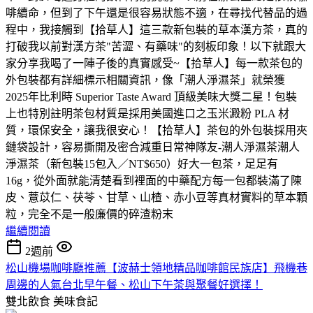
啡續命，但到了下午還是很容易狀態不適，在尋找代替品的過
程中，我接觸到【拾草人】這三款新包裝的草本漢方茶，真的
打破我以前對漢方茶"苦澀、有藥味"的刻板印象！以下就跟大
家分享我喝了一陣子後的真實感受~【拾草人】每一款茶包的
外包裝都有詳細標示相關資訊，像「潮人淨濕茶」就榮獲
2025年比利時 Superior Taste Award 頂級美味大獎二星！包裝
上也特別註明茶包材質是採用美國進口之玉米澱粉 PLA 材
質，環保安全，讓我很安心！【拾草人】茶包的外包裝採用夾
鏈袋設計，容易撕開及密合減重日常神隊友-潮人淨濕茶潮人
淨濕茶（新包裝15包入／NT$650）好大一包茶，足足有
16g，從外面就能清楚看到裡面的中藥配方每一包都裝滿了陳
皮、薏苡仁、茯苓、甘草、山楂、赤小豆等真材實料的草本顆
粒，完全不是一般廉價的碎渣粉末
繼續閱讀
2週前
松山機場咖啡廳推薦【波赫士領地精品咖啡館民族店】飛機巷
周邊的人氣台北早午餐、松山下午茶與聚餐好選擇！
雙北飲食
美味食記