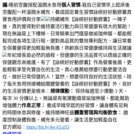
議-
睡前空腹搭配溫開水食用
個人習慣-
我自己習慣早上起床後
空腹配一杯溫開水補充，養成固定養生習慣詠統好好動膠囊真
實食用評價與分享
持續補充【詠統好好動膠囊】一陣子
後，真的覺得對於維持靈活行動力與日常健康有很大的幫助！
現在無論是上下樓梯、日常騎車出門還是做瑜珈伸展，都能輕
鬆完成各項生活行程，選對高品質的雙效專利配方，讓日常養
生保養變得更加輕盈無負擔！熟齡族日常健康維持與生活建議
年紀增長是必然的過程，但健康的生活品質可以透過正確的
保健觀念來維護，有了【詠統好好動膠囊】作為營養後盾，更
能輕鬆享受充實自在的生活，真心推薦給想要行動更靈活自
在、做好日常保健的人！當然，想要保持良好的生活狀態，除
了每天食用快速補給關鍵營養的【詠統好好動膠囊】外，良好
的生活習慣更是根本：
規律運動：
保持每週至少運動 3 天、
每次 30 分鐘以上，無論是有氧運動還是瑜珈伸展，都能幫助
增強體力
作息正常：
養成早睡早起的好習慣，讓身體有足夠
的時間休息與修復，維持精神旺盛
體重管理與均衡飲食：
適
度控制身體負擔，補充多元營養，讓生活更加輕盈自在
官方網站：
https://bit.ly/4wALq53