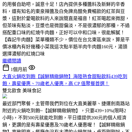
的用餐自助吧，誠意十足！店內提供多種醬料及新鮮的辛香
料，還有知名的東泉辣醬及白免牌烏醋免費暢飲的紅茶與豆
漿，這對於愛喝飲料的人來說簡直是福音！紅茶喝起來微甜，
但茶味有點淡，豆漿也是微甜偏淡，不是很濃郁的那種，不過
搭配重口味的紅燒牛肉麵，正好可以中和口味，很能解膩！
【森記牛肉麵】菜單種類不少，價位在台北東區來說，算是平
價冰櫃內有好幾種小菜我這次點半筋半肉牛肉麵160元，湯頭
選擇濃郁的紅燒口味
繼續閱讀
1個月前
大直火鍋吃到飽【誠鮮精緻鍋物】海陸熟食甜點飲料439吃到
飽，壽星優惠、70歲老人優惠，高 CP 值聚餐首選！
雙北飲食
美味食記
最近部門聚餐，主管帶我們到位在大直美麗華、捷運劍南路站
附近的火鍋吃到飽~【誠鮮精緻鍋物】，只要439+10%(限時2
小時)，不到500元就能吃到飽，平日還提供200元的個人經濟
鍋，更讚的是有壽星優惠及70歲老人優惠喔！【誠鮮精緻鍋
物】寬敞明亮，餐廳內沒有太濃的火鍋氣味，桌距剛剛好，不