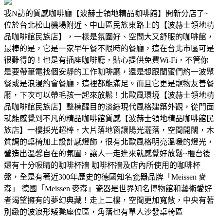
我N訪的質感咖啡廳【波赫士領地精品咖啡館】開新分店了~
位於台北松山機場附近、中山區民族東路上的【波赫士領地精
品咖啡館民族店】，一樣是氛圍好、空間大又舒服的咖啡館，
最棒的是，它是一家早午餐不限時的餐廳，這在台北市區可是
很難得的！也是有插座咖啡廳，貼心提供免費Wi-Fi，不管你
是要帶筆電找個安靜的工作咖啡廳，還是想跟閨蜜們約一波聚
餐或是浪漫約會餐廳，這裡都能滿足。而且它更是寵物友善餐
廳，下次可以帶毛孩一起來放鬆！北歐風環境【波赫士領地精
品咖啡館民族店】整棟醒目的淡綠現代風格建築外觀，從門面
就能感覺到不凡的精品咖啡館質感【波赫士領地精品咖啡館民
族店】一樓採光超棒，大片落地窗讓陽光灑落，空間開闊，木
質調的桌椅加上設計感燈飾，很有北歐風格明亮溫暖的燈光，
營造出溫馨自在的氛圍，讓人一走進來就感覺好放鬆~櫃台後
還有十分吸睛的咖啡杯牆 咖啡杯牆及店內所使用的咖啡杯
盤，全是有著近300年歷史的德國知名瓷器品牌「Meissen 麥
森」 德國「Meissen 麥森」瓷器是世界知名博物館和藝術愛好
者渴望擁有的夢幻典藏！走上二樓，空間更加寬敞，中央有著
別緻的波浪形矮凳座位區，角落也有單人沙發桌椅區