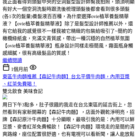
我正面看得到頭髮中央的空洞髮型設計師幫我拍照，頭頂明顯
有好大一個空洞洗髮時跟洗後梳理頭髮後都會看到很多頭髮
(各1次的髮量)養髮液百百種，為什麼選擇ovie植萃養髮精華
液？【ovie植萃養髮精華液】除了是髮型設計師推薦以外，還
有它給我的感覺很不一樣我被它精緻的包裝給吸引了~簡約的
橄欖綠紙盒，充滿文青質感，帶出一種沉穩的自然植萃氛圍
【ovie植萃養髮精華液】瓶身設計同樣走極簡風，霧面瓶身觸
感細膩，很有高級髮品的質感！
繼續閱讀
1個月前
東區牛肉麵推薦【森記牛肉麵】台北平價牛肉麵，內用豆漿
、紅茶免費喝！
雙北飲食
美味食記
周日下午3點多，肚子很餓的我走在台北東區的延吉街上，忽
然看到有家新開幕的【森記牛肉麵】，店面外觀乾淨明亮，招
牌【森記原汁牛肉麵】十分顯眼，最吸引我的是：內用可以鮮
豆漿、麥香紅茶免費暢飲！【森記牛肉麵】環境走的是簡約清
爽路線，座位配置很舒適，也有電視可以看新聞，讓人能放鬆