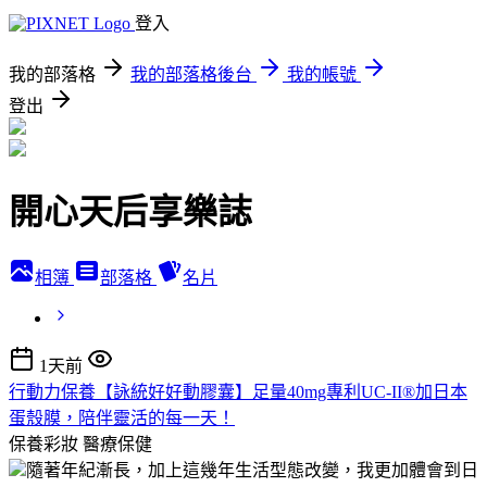
登入
我的部落格
我的部落格後台
我的帳號
登出
開心天后享樂誌
相簿
部落格
名片
1天前
行動力保養【詠統好好動膠囊】足量40mg專利UC-II®加日本
蛋殼膜，陪伴靈活的每一天！
保養彩妝
醫療保健
隨著年紀漸長，加上這幾年生活型態改變，我更加體會到日