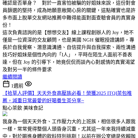
確認是否單身？ 對於一直害怕被騙的好姐妹來說，這份對會
員篩選的堅持，成為她願意敞開心房的關鍵，這點確實也是許
多市面上脫單交友網站推薦中難得能面對面查驗會員的真實身
份！
這次負責諮詢的是【想想交友】線上課程創辦人的 Joy，她不
僅是一位資深的交友顧問，也是美國 NGH 催眠授證講師，專
長於自我覺察、潛意識溝通、自信提升與自我探索、兩性溝通
技巧好姐妹是個性內向的「I人」，平時在陌生人面前不善表
達，但在 Joy 的引導下，她竟侃侃而談內心對感情的真實渴望
及對另一半的條件要求
繼續閱讀
1週前
【拾草人評價】天天外食高壓族必看！榮獲2025 ITQI茶包推
薦，減重日常最愛的好喝養生茶分享~
點心茶飲
美味食記
我身為一個天天外食、工作壓力大的上班族，相信很多人跟我
一樣，常常覺得整個人頭昏身沉重，尤其這一年來我持續減重
中，對於喝進身體的飲料特別挑剔！以前在辦公室總是依賴咖