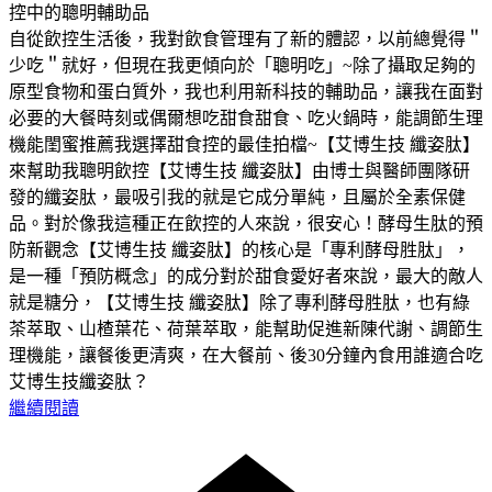
控中的聰明輔助品
自從飲控生活後，我對飲食管理有了新的體認，以前總覺得＂
少吃＂就好，但現在我更傾向於「聰明吃」~除了攝取足夠的
原型食物和蛋白質外，我也利用新科技的輔助品，讓我在面對
必要的大餐時刻或偶爾想吃甜食甜食、吃火鍋時，能調節生理
機能閨蜜推薦我選擇甜食控的最佳拍檔~【艾博生技 纖姿肽】
來幫助我聰明飲控【艾博生技 纖姿肽】由博士與醫師團隊研
發的纖姿肽，最吸引我的就是它成分單純，且屬於全素保健
品。對於像我這種正在飲控的人來說，很安心！酵母生肽的預
防新觀念【艾博生技 纖姿肽】的核心是「專利酵母胜肽」，
是一種「預防概念」的成分對於甜食愛好者來說，最大的敵人
就是糖分，【艾博生技 纖姿肽】除了專利酵母胜肽，也有綠
茶萃取、山楂葉花、荷葉萃取，能幫助促進新陳代謝、調節生
理機能，讓餐後更清爽，在大餐前、後30分鐘內食用誰適合吃
艾博生技纖姿肽？
繼續閱讀