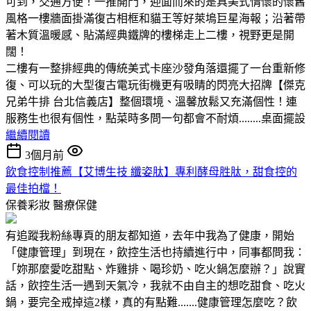
可到，交通方便！一推開門，迎面而來的是具美式情懷的懷舊
風格一樓牆面掛滿復古相框和貓王等好萊塢巨星海報；沿著帶
著木質溫暖感、貼滿經典鐵牌的樓梯走上二樓，視野更是開
闊！
二樓有一整排經典的傳統美式卡座沙發角落還擺了一台重新修
復、可以玩的大型復古電玩街機更有吸睛的閃亮大招牌【傑克
兄弟牛排 台北信義店】整個環境、溫馨放鬆又充滿個性！連
服務生也很有個性，點菜時多問一句都會不耐煩........桌面擺設
繼續閱讀
3個月前
飲食控制推薦【艾博生技 纖姿肽】專利酵母胜肽，甜食控的
最佳拍檔！
保養彩妝
醫療保健
有追蹤我粉絲專頁的朋友都知道，去年中我為了健康，開始
「健康管理」到現在，飲控生活也持續進行中，同事都問我：
「妳那麼愛吃甜點、炸雞排、喝珍奶、吃火鍋怎麼辦？」說實
話，飲控生活一遇到天氣冷，我就不由自主的想吃甜食、吃火
鍋，要完全戒掉這2樣，真的有點難.......健康管理怎麼吃？飲