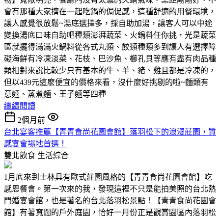
會有那種大家擠在一起吃鍋的侷促感，這種舒適的用餐環境，
讓人感覺很放鬆~湯底選擇多，採自助加湯，讓客人可以中途
變換湯底口味自助吧種類澎湃蔬菜、火鍋料任你挑，光是蔬菜
區就擺得滿滿火鍋料從各式丸類、餃類種類多到讓人有選擇障
礙海鮮有冷凍淡菜、花枝、巴沙魚、櫛孔貝等應有盡有肉品種
類相對來說比較少只有基本的牛、羊、豬、雞且都是冷凍的，
但以439元這麼便宜的價格來看，沒什麼好挑剔的啦~麵類有
意麵、蒸煮麵、王子麵等四種
繼續閱讀
2個月前
台北宴客推薦【青青食尚花園會館】落羽松下的浪漫莊園，質
感宴會場地首選！
雙北飲食
生活綜合
1月底來到士林具有歐式莊園風格的【青青食尚花園會館】吃
感恩餐會。第一次來的我，發現這裡不只是能拍美照的台北熱
門婚宴會館，也是著名的台北落羽松景點！【青青食尚花園會
館】有著寬闊的戶外庭園，恰好一月份正是觀賞園區內落羽松