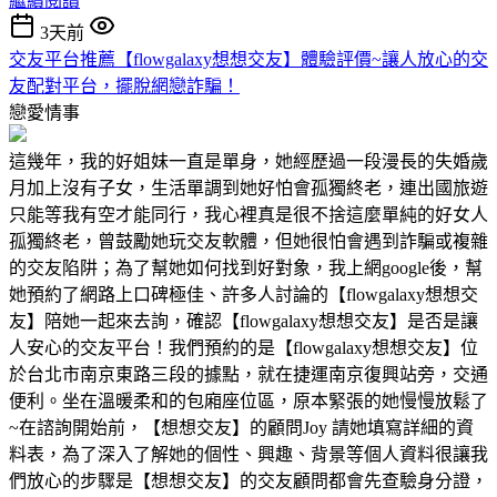
繼續閱讀
3天前
交友平台推薦【flowgalaxy想想交友】體驗評價~讓人放心的交
友配對平台，擺脫網戀詐騙！
戀愛情事
這幾年，我的好姐妹一直是單身，她經歷過一段漫長的失婚歲
月加上沒有子女，生活單調到她好怕會孤獨終老，連出國旅遊
只能等我有空才能同行，我心裡真是很不捨這麼單純的好女人
孤獨終老，曾鼓勵她玩交友軟體，但她很怕會遇到詐騙或複雜
的交友陷阱；為了幫她如何找到好對象，我上網google後，幫
她預約了網路上口碑極佳、許多人討論的【flowgalaxy想想交
友】陪她一起來去詢，確認【flowgalaxy想想交友】是否是讓
人安心的交友平台！我們預約的是【flowgalaxy想想交友】位
於台北市南京東路三段的據點，就在捷運南京復興站旁，交通
便利。坐在溫暖柔和的包廂座位區，原本緊張的她慢慢放鬆了
~在諮詢開始前，【想想交友】的顧問Joy 請她填寫詳細的資
料表，為了深入了解她的個性、興趣、背景等個人資料很讓我
們放心的步驟是【想想交友】的交友顧問都會先查驗身分證，