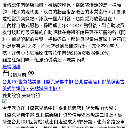
覆傳統牛肉麵店油膩、擁擠的印象，整體裝潢走的是一種簡
約、乾淨的現代風，灰白的牆面搭配暖色的木質桌椅，用餐環
境相當清爽寬敞，讓我一個人用餐，也能感到放鬆自在！
店內採自助式服務，掃瞄桌上QR CODE 點餐後，到自助收費
機付錢即可最吸睛的自助吧就在旁邊不論是豆花所需的各式配
料，還是解膩的豆漿、檸檬冬瓜，都是無限量供應喔！豆花配
料足足有6種之多，而且店員還會補滿配料，完全不怕客人
吃，好佛心！紅燒原味雪花牛肉麵$180(沒收服務10%)
雖是紅燒口味，但湯頭偏清淡，味美不鹹
繼續閱讀
2個月前
台北101世貿站美食【傑克兄弟牛排 台北信義店】好萊塢復古
美式牛排館，必點嫩肩牛排！
雙北飲食
美味食記
今年就近在【傑克兄弟牛排 臺北信義店】吃母親節大餐；
【傑克兄弟牛排 臺北信義店】位於信義區基隆路二段上，從
捷運台北101/世貿站2號出口走過來大約5分鐘，也有多路公車